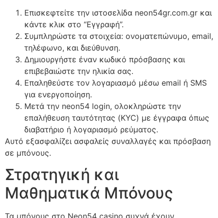
Επισκεφτείτε την ιστοσελίδα neon54gr.com.gr και
κάντε κλικ στο “Εγγραφή”.
Συμπληρώστε τα στοιχεία: ονοματεπώνυμο, email,
τηλέφωνο, και διεύθυνση.
Δημιουργήστε έναν κωδικό πρόσβασης και
επιβεβαιώστε την ηλικία σας.
Επαληθεύστε τον λογαριασμό μέσω email ή SMS
για ενεργοποίηση.
Μετά την neon54 login, ολοκληρώστε την
επαλήθευση ταυτότητας (KYC) με έγγραφα όπως
διαβατήριο ή λογαριασμό ρεύματος.
Αυτό εξασφαλίζει ασφαλείς συναλλαγές και πρόσβαση
σε μπόνους.
Στρατηγική και
Μαθηματικά Μπόνους
Τα μπόνους στο Neon54 casino συχνά έχουν