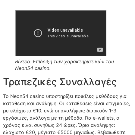
Βίντεο: Επίδειξη των χαρακτηριστικών του
Neon54 casino.
Τραπεζικές Συναλλαγές
Το Neon54 casino υποστηρίζει ποικίλες μεθόδους για
κατάθεση και ανάληψη. Οι καταθέσεις είναι στιγμιαίες,
με ελάχιστο €10, ενώ οι αναλήψεις διαρκούν 1-3
εργάσιμες, ανάλογα με τη μέθοδο. Για e-wallets, ο
χρόνος είναι συνήθως 24 ώρες. Όρια ανάληψης:
ελάχιστο €20, μέγιστο €5000 μηνιαίως. Βεβαιωθείτε