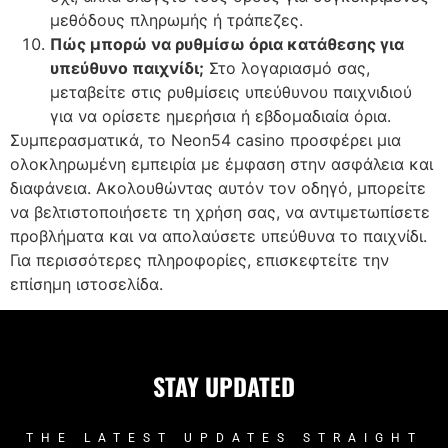
μεθόδους πληρωμής ή τράπεζες.
Πώς μπορώ να ρυθμίσω όρια κατάθεσης για
υπεύθυνο παιχνίδι;
Στο λογαριασμό σας,
μεταβείτε στις ρυθμίσεις υπεύθυνου παιχνιδιού
για να ορίσετε ημερήσια ή εβδομαδιαία όρια.
Συμπερασματικά, το Neon54 casino προσφέρει μια
ολοκληρωμένη εμπειρία με έμφαση στην ασφάλεια και
διαφάνεια. Ακολουθώντας αυτόν τον οδηγό, μπορείτε
να βελτιστοποιήσετε τη χρήση σας, να αντιμετωπίσετε
προβλήματα και να απολαύσετε υπεύθυνα το παιχνίδι.
Για περισσότερες πληροφορίες, επισκεφτείτε την
επίσημη ιστοσελίδα.
STAY UPDATED
THE LATEST UPDATES STRAIGHT