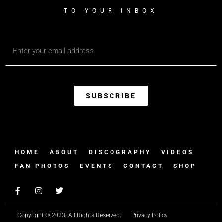
TO YOUR INBOX
SUBSCRIBE
HOME
ABOUT
DISCOGRAPHY
VIDEOS
FAN PHOTOS
EVENTS
CONTACT
SHOP
Copyright © 2023. All Rights Reserved.
Privacy Policy