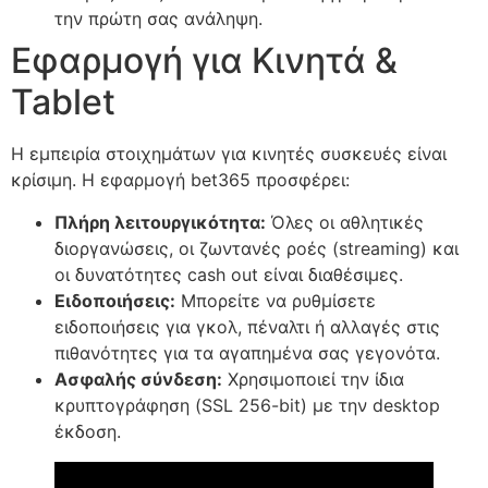
την πρώτη σας ανάληψη.
Εφαρμογή για Κινητά &
Tablet
Η εμπειρία στοιχημάτων για κινητές συσκευές είναι
κρίσιμη. Η εφαρμογή bet365 προσφέρει:
Πλήρη λειτουργικότητα:
Όλες οι αθλητικές
διοργανώσεις, οι ζωντανές ροές (streaming) και
οι δυνατότητες cash out είναι διαθέσιμες.
Ειδοποιήσεις:
Μπορείτε να ρυθμίσετε
ειδοποιήσεις για γκολ, πέναλτι ή αλλαγές στις
πιθανότητες για τα αγαπημένα σας γεγονότα.
Ασφαλής σύνδεση:
Χρησιμοποιεί την ίδια
κρυπτογράφηση (SSL 256-bit) με την desktop
έκδοση.