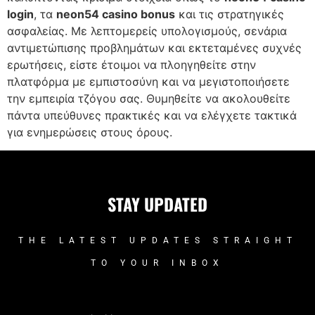
login
, τα
neon54 casino bonus
και τις στρατηγικές
ασφαλείας. Με λεπτομερείς υπολογισμούς, σενάρια
αντιμετώπισης προβλημάτων και εκτεταμένες συχνές
ερωτήσεις, είστε έτοιμοι να πλοηγηθείτε στην
πλατφόρμα με εμπιστοσύνη και να μεγιστοποιήσετε
την εμπειρία τζόγου σας. Θυμηθείτε να ακολουθείτε
πάντα υπεύθυνες πρακτικές και να ελέγχετε τακτικά
για ενημερώσεις στους όρους.
STAY UPDATED
THE LATEST UPDATES STRAIGHT
TO YOUR INBOX