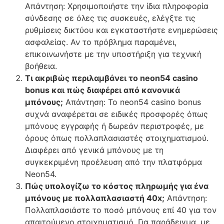
Απάντηση: Χρησιμοποιήστε την ίδια πληροφορία
σύνδεσης σε όλες τις συσκευές, ελέγξτε τις
ρυθμίσεις δικτύου και εγκαταστήστε ενημερώσεις
ασφαλείας. Αν το πρόβλημα παραμένει,
επικοινωνήστε με την υποστήριξη για τεχνική
βοήθεια.
Τι ακριβώς περιλαμβάνει το neon54 casino
bonus και πώς διαφέρει από κανονικά
μπόνους;
Απάντηση: Το neon54 casino bonus
συχνά αναφέρεται σε ειδικές προσφορές όπως
μπόνους εγγραφής ή δωρεάν περιστροφές, με
όρους όπως πολλαπλασιαστές στοιχηματισμού.
Διαφέρει από γενικά μπόνους με τη
συγκεκριμένη προέλευση από την πλατφόρμα
Neon54.
Πώς υπολογίζω το κόστος πληρωμής για ένα
μπόνους με πολλαπλασιαστή 40x;
Απάντηση:
Πολλαπλασιάστε το ποσό μπόνους επί 40 για τον
απαιτούμενο στοιχηματισμό. Για παράδειγμα, με