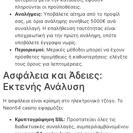
πληρούνται οι προϋποθέσεις.
Αναλήψεις:
Υποβάλετε αίτημα από το προφίλ
σας, με όρια ανάληψης συνήθως 5000€ ανά
συναλλαγή. Η επαλήθευση ταυτότητας είναι
υποχρεωτική για την πρώτη ανάληψη, οπότε
υποβάλετε έγγραφα νωρίς.
Περιορισμοί:
Μερικές μέθοδοι μπορεί να έχουν
πρόσθετες προμήθειες ή καθυστερήσεις· ελέγξτε
τους όρους για λεπτομέρειες.
Ασφάλεια και Άδειες:
Εκτενής Ανάλυση
Η ασφάλεια είναι κρίσιμη στο ηλεκτρονικό τζόγο. Το
Neon54 casino εφαρμόζει:
Κρυπτογράφηση SSL:
Προστατεύει όλες τις
διαδικτυακές συναλλαγές, συμπεριλαμβανομένου