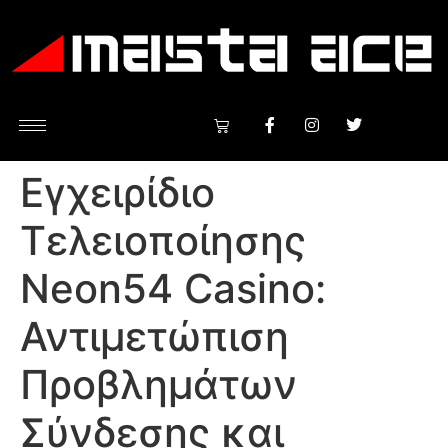
Εγχειρίδιο
Τελειοποίησης
Neon54 Casino:
Αντιμετώπιση
Προβλημάτων
Σύνδεσης και