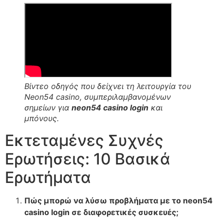
Βίντεο οδηγός που δείχνει τη λειτουργία του
Neon54 casino, συμπεριλαμβανομένων
σημείων για
neon54 casino login
και
μπόνους.
Εκτεταμένες Συχνές
Ερωτήσεις: 10 Βασικά
Ερωτήματα
Πώς μπορώ να λύσω προβλήματα με το neon54
casino login σε διαφορετικές συσκευές;