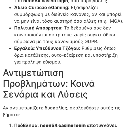
του
neon54 casino login
, από παραβιάσεις.
Άδεια Curacao eGaming:
Εξασφαλίζει
συμμόρφωση με διεθνείς κανόνες, αν και μπορεί
να μην είναι τόσο αυστηρή όσο άλλες (π.χ., MGA).
Πολιτική Απόρρητου:
Τα δεδομένα σας δεν
κοινοποιούνται σε τρίτους χωρίς συγκατάθεση,
σύμφωνα με τους κανονισμούς GDPR.
Εργαλεία Υπεύθυνου Τζόγου:
Ρυθμίσεις όπως
όρια κατάθεσης, αυτο-εξαίρεση και υποστήριξη
για πρόληψη εθισμού.
Αντιμετώπιση
Προβλημάτων: Κοινά
Σενάρια και Λύσεις
Αν αντιμετωπίζετε δυσκολίες, ακολουθήστε αυτές τις
βήματα:
Πρόβλημα:
neon54 casino login
αποτυγχάνει.