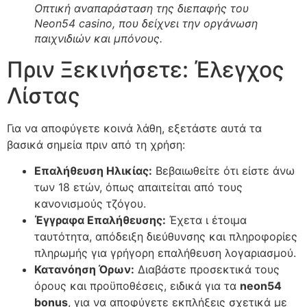
Οπτική αναπαράσταση της διεπαφής του
Neon54 casino, που δείχνει την οργάνωση
παιχνιδιών και μπόνους.
Πριν Ξεκινήσετε: Έλεγχος
Λίστας
Για να αποφύγετε κοινά λάθη, εξετάστε αυτά τα
βασικά σημεία πριν από τη χρήση:
Επαλήθευση Ηλικίας:
Βεβαιωθείτε ότι είστε άνω
των 18 ετών, όπως απαιτείται από τους
κανονισμούς τζόγου.
Έγγραφα Επαλήθευσης:
Έχετα ι έτοιμα
ταυτότητα, απόδειξη διεύθυνσης και πληροφορίες
πληρωμής για γρήγορη επαλήθευση λογαριασμού.
Κατανόηση Όρων:
Διαβάστε προσεκτικά τους
όρους και προϋποθέσεις, ειδικά για τα
neon54
bonus
, για να αποφύγετε εκπλήξεις σχετικά με