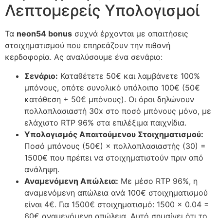
Λεπτομερείς Υπολογισμοί
Τα
neon54 bonus
συχνά έρχονται με απαιτήσεις
στοιχηματισμού που επηρεάζουν την πιθανή
κερδοφορία. Ας αναλύσουμε ένα σενάριο:
Σενάριο:
Καταθέτετε 50€ και λαμβάνετε 100%
μπόνους, οπότε συνολικό υπόλοιπο 100€ (50€
κατάθεση + 50€ μπόνους). Οι όροι δηλώνουν
πολλαπλασιαστή 30x στο ποσό μπόνους μόνο, με
ελάχιστο RTP 96% στα επιλέξιμα παιχνίδια.
Υπολογισμός Απαιτούμενου Στοιχηματισμού:
Ποσό μπόνους (50€) × πολλαπλασιαστής (30) =
1500€ που πρέπει να στοιχηματιστούν πριν από
ανάληψη.
Αναμενόμενη Απώλεια:
Με μέσο RTP 96%, η
αναμενόμενη απώλεια ανά 100€ στοιχηματισμού
είναι 4€. Για 1500€ στοιχηματισμό: 1500 × 0.04 =
60€ αναμενόμενη απώλεια. Αυτό σημαίνει ότι το