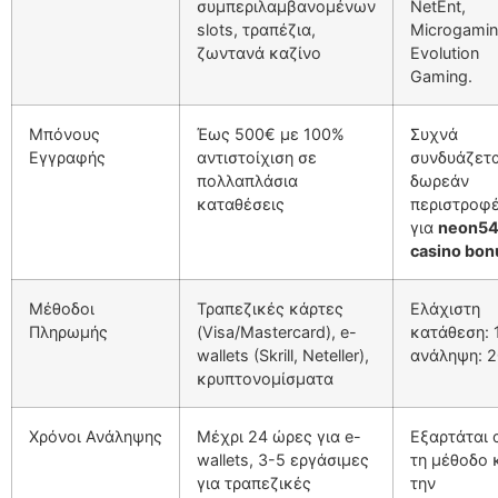
συμπεριλαμβανομένων
NetEnt,
slots, τραπέζια,
Microgamin
ζωντανά καζίνο
Evolution
Gaming.
Μπόνους
Έως 500€ με 100%
Συχνά
Εγγραφής
αντιστοίχιση σε
συνδυάζετα
πολλαπλάσια
δωρεάν
καταθέσεις
περιστροφ
για
neon5
casino bon
Μέθοδοι
Τραπεζικές κάρτες
Ελάχιστη
Πληρωμής
(Visa/Mastercard), e-
κατάθεση: 
wallets (Skrill, Neteller),
ανάληψη: 2
κρυπτονομίσματα
Χρόνοι Ανάληψης
Μέχρι 24 ώρες για e-
Εξαρτάται 
wallets, 3-5 εργάσιμες
τη μέθοδο 
για τραπεζικές
την