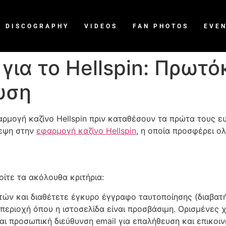
DISCOGRAPHY
VIDEOS
FAN PHOTOS
EVE
για το Hellspin: Πρωτ
υση
ρμογή καζίνο Hellspin πριν καταθέσουν τα πρώτα τους ευρώ
κεψη στην
εφαρμογή καζίνο Hellspin
, η οποία προσφέρει 
ροίτε τα ακόλουθα κριτήρια:
τών και διαθέτετε έγκυρο έγγραφο ταυτοποίησης (διαβατή
περιοχή όπου η ιστοσελίδα είναι προσβάσιμη. Ορισμένες 
ι προσωπική διεύθυνση email για επαλήθευση και επικοιν