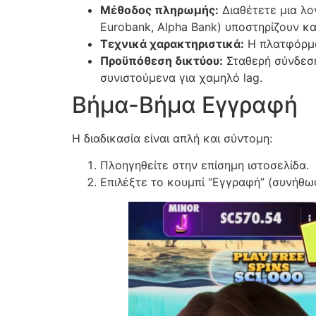
Μέθοδος πληρωμής:
Διαθέτετε μια λογ
Eurobank, Alpha Bank) υποστηρίζουν κα
Τεχνικά χαρακτηριστικά:
Η πλατφόρμα
Προϋπόθεση δικτύου:
Σταθερή σύνδεση
συνιστούμενα για χαμηλό lag.
Βήμα-Βήμα Εγγραφή
Η διαδικασία είναι απλή και σύντομη:
Πλοηγηθείτε στην επίσημη ιστοσελίδα.
Επιλέξτε το κουμπί “Εγγραφή” (συνήθω