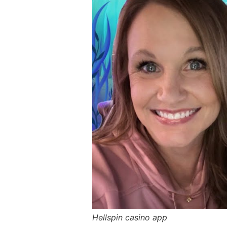
Hellspin casino app