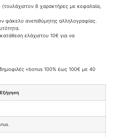
ς (τουλάχιστον 8 χαρακτήρες με κεφαλαία,
τον φάκελο ανεπιθύμητης αλληλογραφίας.
υτότητα.
 κατάθεση ελάχιστου 10€ για να
 δημοφιλές «bonus 100% έως 100€ με 40
Εξήγηση
onus.