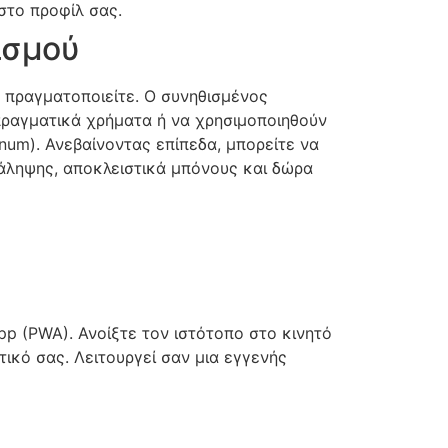
στο προφίλ σας.
ισμού
υ πραγματοποιείτε. Ο συνηθισμένος
 πραγματικά χρήματα ή να χρησιμοποιηθούν
tinum). Ανεβαίνοντας επίπεδα, μπορείτε να
άληψης, αποκλειστικά μπόνους και δώρα
pp (PWA). Ανοίξτε τον ιστότοπο στο κινητό
τικό σας. Λειτουργεί σαν μια εγγενής