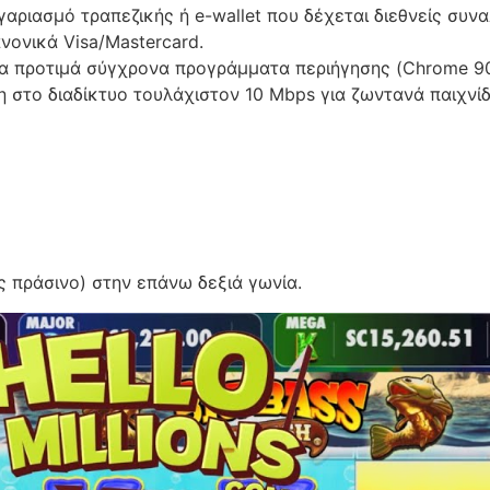
αριασμό τραπεζικής ή e-wallet που δέχεται διεθνείς συνα
νονικά Visa/Mastercard.
 προτιμά σύγχρονα προγράμματα περιήγησης (Chrome 90+
 στο διαδίκτυο τουλάχιστον 10 Mbps για ζωντανά παιχνί
ς πράσινο) στην επάνω δεξιά γωνία.