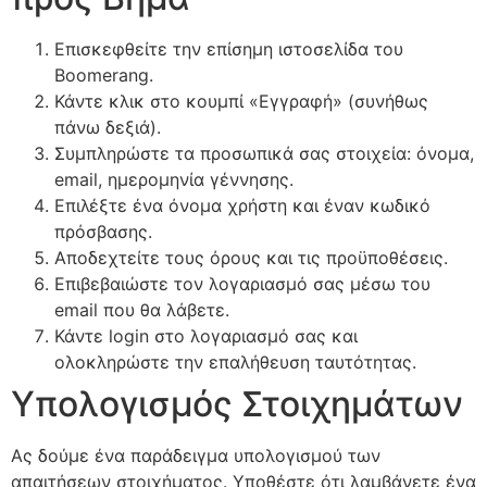
Επισκεφθείτε την επίσημη ιστοσελίδα του
Boomerang.
Κάντε κλικ στο κουμπί «Εγγραφή» (συνήθως
πάνω δεξιά).
Συμπληρώστε τα προσωπικά σας στοιχεία: όνομα,
email, ημερομηνία γέννησης.
Επιλέξτε ένα όνομα χρήστη και έναν κωδικό
πρόσβασης.
Αποδεχτείτε τους όρους και τις προϋποθέσεις.
Επιβεβαιώστε τον λογαριασμό σας μέσω του
email που θα λάβετε.
Κάντε login στο λογαριασμό σας και
ολοκληρώστε την επαλήθευση ταυτότητας.
Υπολογισμός Στοιχημάτων
Ας δούμε ένα παράδειγμα υπολογισμού των
απαιτήσεων στοιχήματος. Υποθέστε ότι λαμβάνετε ένα