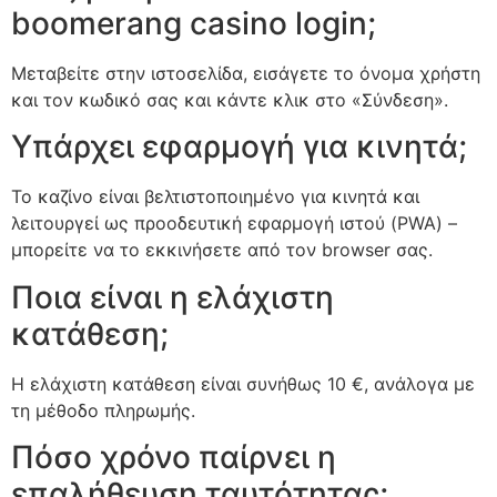
boomerang casino login;
Μεταβείτε στην ιστοσελίδα, εισάγετε το όνομα χρήστη
και τον κωδικό σας και κάντε κλικ στο «Σύνδεση».
Υπάρχει εφαρμογή για κινητά;
Το καζίνο είναι βελτιστοποιημένο για κινητά και
λειτουργεί ως προοδευτική εφαρμογή ιστού (PWA) –
μπορείτε να το εκκινήσετε από τον browser σας.
Ποια είναι η ελάχιστη
κατάθεση;
Η ελάχιστη κατάθεση είναι συνήθως 10 €, ανάλογα με
τη μέθοδο πληρωμής.
Πόσο χρόνο παίρνει η
επαλήθευση ταυτότητας;