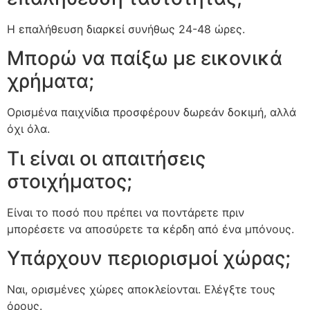
Η επαλήθευση διαρκεί συνήθως 24-48 ώρες.
Μπορώ να παίξω με εικονικά
χρήματα;
Ορισμένα παιχνίδια προσφέρουν δωρεάν δοκιμή, αλλά
όχι όλα.
Τι είναι οι απαιτήσεις
στοιχήματος;
Είναι το ποσό που πρέπει να ποντάρετε πριν
μπορέσετε να αποσύρετε τα κέρδη από ένα μπόνους.
Υπάρχουν περιορισμοί χώρας;
Ναι, ορισμένες χώρες αποκλείονται. Ελέγξτε τους
όρους.