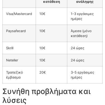
κατάθεση
ανάληψης
Visa/Mastercard
10€
1-3 εργάσιμες
ημέρες
Paysafecard
10€
Άμεσα (μόνο
κατάθεση)
Skrill
10€
24 ώρες
Neteller
10€
24 ώρες
Τραπεζικό
20€
3-5 εργάσιμες
έμβασμα
ημέρες
Συνήθη προβλήματα και
λύσεις