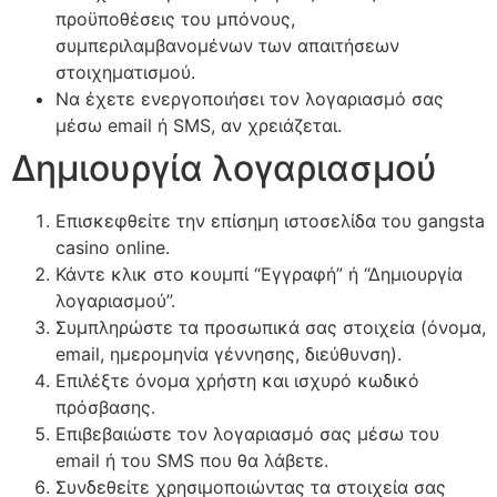
προϋποθέσεις του μπόνους,
συμπεριλαμβανομένων των απαιτήσεων
στοιχηματισμού.
Να έχετε ενεργοποιήσει τον λογαριασμό σας
μέσω email ή SMS, αν χρειάζεται.
Δημιουργία λογαριασμού
Επισκεφθείτε την επίσημη ιστοσελίδα του gangsta
casino online.
Κάντε κλικ στο κουμπί “Εγγραφή” ή “Δημιουργία
λογαριασμού”.
Συμπληρώστε τα προσωπικά σας στοιχεία (όνομα,
email, ημερομηνία γέννησης, διεύθυνση).
Επιλέξτε όνομα χρήστη και ισχυρό κωδικό
πρόσβασης.
Επιβεβαιώστε τον λογαριασμό σας μέσω του
email ή του SMS που θα λάβετε.
Συνδεθείτε χρησιμοποιώντας τα στοιχεία σας