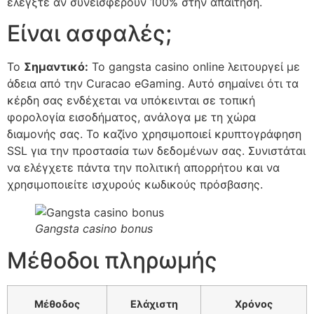
ελέγξτε αν συνεισφέρουν 100% στην απαίτηση.
Είναι ασφαλές;
Το
Σημαντικό:
Το gangsta casino online λειτουργεί με
άδεια από την Curacao eGaming. Αυτό σημαίνει ότι τα
κέρδη σας ενδέχεται να υπόκεινται σε τοπική
φορολογία εισοδήματος, ανάλογα με τη χώρα
διαμονής σας. Το καζίνο χρησιμοποιεί κρυπτογράφηση
SSL για την προστασία των δεδομένων σας. Συνιστάται
να ελέγχετε πάντα την πολιτική απορρήτου και να
χρησιμοποιείτε ισχυρούς κωδικούς πρόσβασης.
Gangsta casino bonus
Μέθοδοι πληρωμής
Μέθοδος
Ελάχιστη
Χρόνος