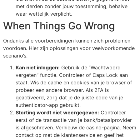
met derden zonder jouw toestemming, behalve
waar wettelijk verplicht.
When Things Go Wrong
Ondanks alle voorbereidingen kunnen zich problemen
voordoen. Hier zijn oplossingen voor veelvoorkomende
scenario’s.
Kan niet inloggen:
Gebruik de “Wachtwoord
vergeten” functie. Controleer of Caps Lock aan
staat. Wis de cache en cookies van je browser of
probeer een andere browser. Als 2FA is
geactiveerd, zorg dat je de juiste code van je
authenticator-app gebruikt.
Storting wordt niet weergegeven:
Controleer
eerst of de transactie van je bank/betaalprovider
is afgeschreven. Vernieuw de casino-pagina. Neem
contact op met de klantenservice en geef het