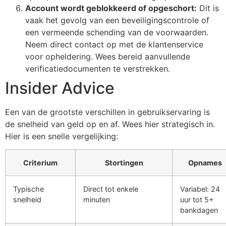
Account wordt geblokkeerd of opgeschort:
Dit is
vaak het gevolg van een beveiligingscontrole of
een vermeende schending van de voorwaarden.
Neem direct contact op met de klantenservice
voor opheldering. Wees bereid aanvullende
verificatiedocumenten te verstrekken.
Insider Advice
Een van de grootste verschillen in gebruikservaring is
de snelheid van geld op en af. Wees hier strategisch in.
Hier is een snelle vergelijking:
Criterium
Stortingen
Opnames
Typische
Direct tot enkele
Variabel: 24
snelheid
minuten
uur tot 5+
bankdagen