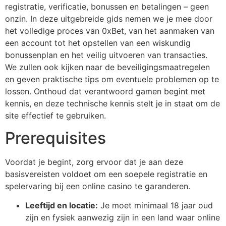
registratie, verificatie, bonussen en betalingen – geen
onzin. In deze uitgebreide gids nemen we je mee door
het volledige proces van 0xBet, van het aanmaken van
een account tot het opstellen van een wiskundig
bonussenplan en het veilig uitvoeren van transacties.
We zullen ook kijken naar de beveiligingsmaatregelen
en geven praktische tips om eventuele problemen op te
lossen. Onthoud dat verantwoord gamen begint met
kennis, en deze technische kennis stelt je in staat om de
site effectief te gebruiken.
Prerequisites
Voordat je begint, zorg ervoor dat je aan deze
basisvereisten voldoet om een soepele registratie en
spelervaring bij een online casino te garanderen.
Leeftijd en locatie:
Je moet minimaal 18 jaar oud
zijn en fysiek aanwezig zijn in een land waar online