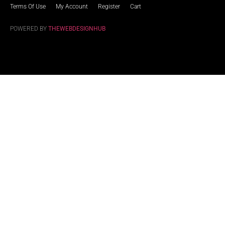
Terms Of Use
My Account
Register
Cart
POWERED BY
THEWEBDESIGNHUB