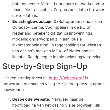
dataconnectie. Vermijd openbare netwerken voor
financiële transacties. Zorg ervoor dat je browser
up-to-date is.
Belastingbewustzijn:
0xBet opereert onder een
Curacao-licentie. Voor spelers in de EU of
Nederland betekent dit dat casinowinnings
mogelijk onderworpen zijn aan lokale
inkomstenbelasting, in tegenstelling tot winsten
van casino’s met een MGA- of Nederlandse
licentie. Raadpleeg je lokale belastingwetgeving.
Step-by-Step Sign-Up
Het registratieproces bij
https://0xbets.org/
is
ontworpen om snel en veilig te zijn. Volg deze stappen
nauwkeurig.
Bezoek de website:
Navigeer naar de
hoofdpagina van het casino via je browser. Klik