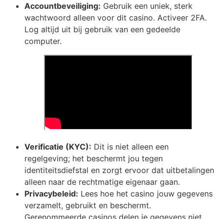
Accountbeveiliging:
Gebruik een uniek, sterk
wachtwoord alleen voor dit casino. Activeer 2FA.
Log altijd uit bij gebruik van een gedeelde
computer.
Verificatie (KYC):
Dit is niet alleen een
regelgeving; het beschermt jou tegen
identiteitsdiefstal en zorgt ervoor dat uitbetalingen
alleen naar de rechtmatige eigenaar gaan.
Privacybeleid:
Lees hoe het casino jouw gegevens
verzamelt, gebruikt en beschermt.
Gerenommeerde casinos delen je gegevens niet