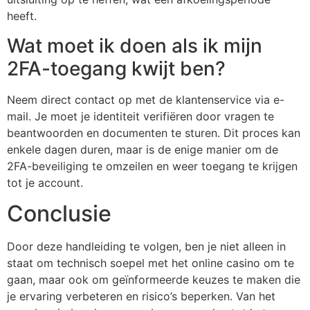
heeft.
Wat moet ik doen als ik mijn
2FA-toegang kwijt ben?
Neem direct contact op met de klantenservice via e-
mail. Je moet je identiteit verifiëren door vragen te
beantwoorden en documenten te sturen. Dit proces kan
enkele dagen duren, maar is de enige manier om de
2FA-beveiliging te omzeilen en weer toegang te krijgen
tot je account.
Conclusie
Door deze handleiding te volgen, ben je niet alleen in
staat om technisch soepel met het online casino om te
gaan, maar ook om geïnformeerde keuzes te maken die
je ervaring verbeteren en risico’s beperken. Van het