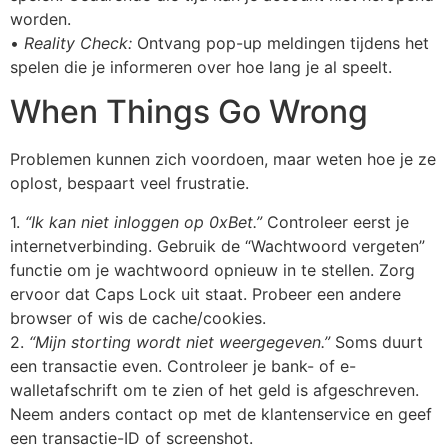
worden.
•
Reality Check:
Ontvang pop-up meldingen tijdens het
spelen die je informeren over hoe lang je al speelt.
When Things Go Wrong
Problemen kunnen zich voordoen, maar weten hoe je ze
oplost, bespaart veel frustratie.
1.
“Ik kan niet inloggen op 0xBet.”
Controleer eerst je
internetverbinding. Gebruik de “Wachtwoord vergeten”
functie om je wachtwoord opnieuw in te stellen. Zorg
ervoor dat Caps Lock uit staat. Probeer een andere
browser of wis de cache/cookies.
2.
“Mijn storting wordt niet weergegeven.”
Soms duurt
een transactie even. Controleer je bank- of e-
walletafschrift om te zien of het geld is afgeschreven.
Neem anders contact op met de klantenservice en geef
een transactie-ID of screenshot.