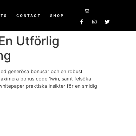
NTS
CONTACT
SHOP
n Utförlig
ng
 med generösa bonusar och en robust
t maximera bonus code 1win, samt felsöka
hitepaper praktiska insikter för en smidig