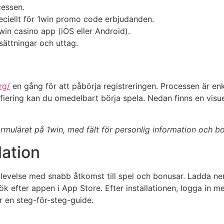
cessen.
eciellt för 1win promo code erbjudanden.
win casino app (iOS eller Android).
sättningar och uttag.
rg/
en gång för att påbörja registreringen. Processen är enke
ifiering kan du omedelbart börja spela. Nedan finns en visuel
muläret på 1win, med fält för personlig information och b
lation
velse med snabb åtkomst till spel och bonusar. Ladda ner de
k efter appen i App Store. Efter installationen, logga in m
r en steg-för-steg-guide.