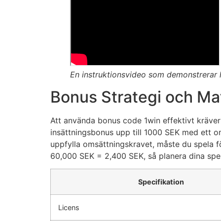
En instruktionsvideo som demonstrerar h
Bonus Strategi och Ma
Att använda bonus code 1win effektivt kräve
insättningsbonus upp till 1000 SEK med ett o
uppfylla omsättningskravet, måste du spela f
60,000 SEK = 2,400 SEK, så planera dina spel 
Specifikation
Licens