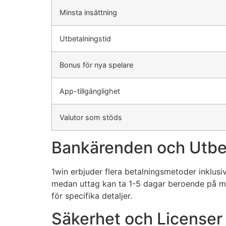
Minsta insättning
Utbetalningstid
Bonus för nya spelare
App-tillgänglighet
Valutor som stöds
Bankärenden och Utbe
1win erbjuder flera betalningsmetoder inklusi
medan uttag kan ta 1-5 dagar beroende på metod
för specifika detaljer.
Säkerhet och Licenser