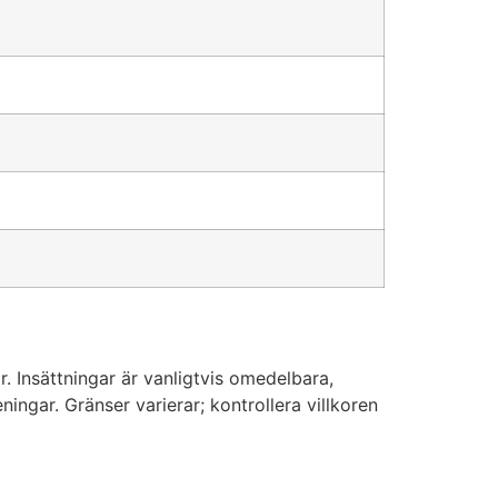
. Insättningar är vanligtvis omedelbara,
ingar. Gränser varierar; kontrollera villkoren