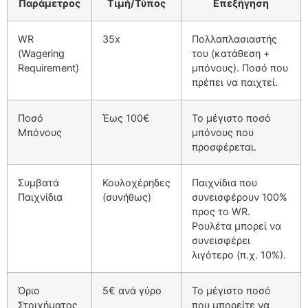
Παράμετρος
Τιμή/Τύπος
Επεξήγηση
WR
35x
Πολλαπλασιαστής
(Wagering
του (κατάθεση +
Requirement)
μπόνους). Ποσό που
πρέπει να παιχτεί.
Ποσό
Έως 100€
Το μέγιστο ποσό
Μπόνους
μπόνους που
προσφέρεται.
Συμβατά
Κουλοχέρηδες
Παιχνίδια που
Παιχνίδια
(συνήθως)
συνεισφέρουν 100%
προς το WR.
Ρουλέτα μπορεί να
συνεισφέρει
λιγότερο (π.χ. 10%).
Όριο
5€ ανά γύρο
Το μέγιστο ποσό
Στοιχήματος
που μπορείτε να