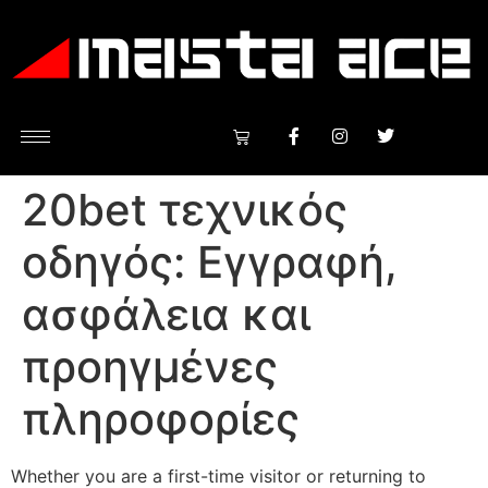
20bet τεχνικός
οδηγός: Εγγραφή,
ασφάλεια και
προηγμένες
πληροφορίες
Whether you are a first-time visitor or returning to