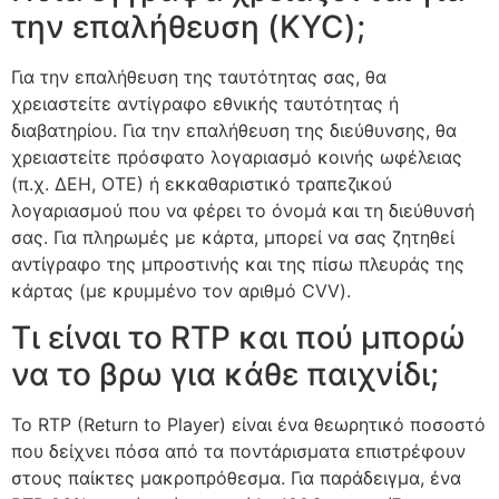
την επαλήθευση (KYC);
Για την επαλήθευση της ταυτότητας σας, θα
χρειαστείτε αντίγραφο εθνικής ταυτότητας ή
διαβατηρίου. Για την επαλήθευση της διεύθυνσης, θα
χρειαστείτε πρόσφατο λογαριασμό κοινής ωφέλειας
(π.χ. ΔΕΗ, ΟΤΕ) ή εκκαθαριστικό τραπεζικού
λογαριασμού που να φέρει το όνομά και τη διεύθυνσή
σας. Για πληρωμές με κάρτα, μπορεί να σας ζητηθεί
αντίγραφο της μπροστινής και της πίσω πλευράς της
κάρτας (με κρυμμένο τον αριθμό CVV).
Τι είναι το RTP και πού μπορώ
να το βρω για κάθε παιχνίδι;
Το RTP (Return to Player) είναι ένα θεωρητικό ποσοστό
που δείχνει πόσα από τα ποντάρισματα επιστρέφουν
στους παίκτες μακροπρόθεσμα. Για παράδειγμα, ένα