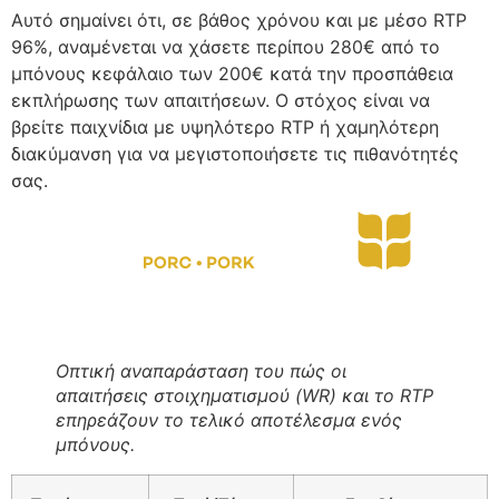
Αυτό σημαίνει ότι, σε βάθος χρόνου και με μέσο RTP
96%, αναμένεται να χάσετε περίπου 280€ από το
μπόνους κεφάλαιο των 200€ κατά την προσπάθεια
εκπλήρωσης των απαιτήσεων. Ο στόχος είναι να
βρείτε παιχνίδια με υψηλότερο RTP ή χαμηλότερη
διακύμανση για να μεγιστοποιήσετε τις πιθανότητές
σας.
Οπτική αναπαράσταση του πώς οι
απαιτήσεις στοιχηματισμού (WR) και το RTP
επηρεάζουν το τελικό αποτέλεσμα ενός
μπόνους.