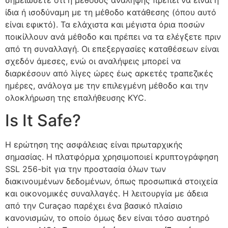
ίδια ή ισοδύναμη με τη μέθοδο κατάθεσης (όπου αυτό
είναι εφικτό). Τα ελάχιστα και μέγιστα όρια ποσών
ποικίλλουν ανά μέθοδο και πρέπει να τα ελέγξετε πριν
από τη συναλλαγή. Οι επεξεργασίες καταθέσεων είναι
σχεδόν άμεσες, ενώ οι αναλήψεις μπορεί να
διαρκέσουν από λίγες ώρες έως αρκετές τραπεζικές
ημέρες, ανάλογα με την επιλεγμένη μέθοδο και την
ολοκλήρωση της επαλήθευσης KYC.
Is It Safe?
Η ερώτηση της ασφάλειας είναι πρωταρχικής
σημασίας. Η πλατφόρμα χρησιμοποιεί κρυπτογράφηση
SSL 256-bit για την προστασία όλων των
διακινουμένων δεδομένων, όπως προσωπικά στοιχεία
και οικονομικές συναλλαγές. Η λειτουργία με άδεια
από την Curaçao παρέχει ένα βασικό πλαίσιο
κανονισμών, το οποίο όμως δεν είναι τόσο αυστηρό