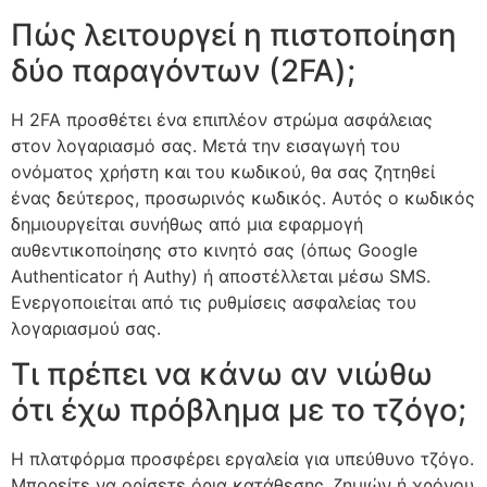
Πώς λειτουργεί η πιστοποίηση
δύο παραγόντων (2FA);
Η 2FA προσθέτει ένα επιπλέον στρώμα ασφάλειας
στον λογαριασμό σας. Μετά την εισαγωγή του
ονόματος χρήστη και του κωδικού, θα σας ζητηθεί
ένας δεύτερος, προσωρινός κωδικός. Αυτός ο κωδικός
δημιουργείται συνήθως από μια εφαρμογή
αυθεντικοποίησης στο κινητό σας (όπως Google
Authenticator ή Authy) ή αποστέλλεται μέσω SMS.
Ενεργοποιείται από τις ρυθμίσεις ασφαλείας του
λογαριασμού σας.
Τι πρέπει να κάνω αν νιώθω
ότι έχω πρόβλημα με το τζόγο;
Η πλατφόρμα προσφέρει εργαλεία για υπεύθυνο τζόγο.
Μπορείτε να ορίσετε όρια κατάθεσης, ζημιών ή χρόνου