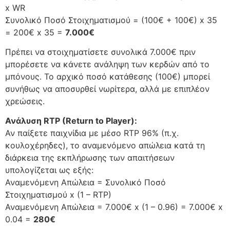
x WR
Συνολικό Ποσό Στοιχηματισμού = (100€ + 100€) x 35
= 200€ x 35 =
7.000€
Πρέπει να στοιχηματίσετε συνολικά 7.000€ πριν
μπορέσετε να κάνετε ανάληψη των κερδών από το
μπόνους. Το αρχικό ποσό κατάθεσης (100€) μπορεί
συνήθως να αποσυρθεί νωρίτερα, αλλά με επιπλέον
χρεώσεις.
Ανάλυση RTP (Return to Player):
Αν παίξετε παιχνίδια με μέσο RTP 96% (π.χ.
κουλοχέρηδες), το αναμενόμενο απώλεια κατά τη
διάρκεια της εκπλήρωσης των απαιτήσεων
υπολογίζεται ως εξής:
Αναμενόμενη Απώλεια = Συνολικό Ποσό
Στοιχηματισμού x (1 – RTP)
Αναμενόμενη Απώλεια = 7.000€ x (1 – 0.96) = 7.000€ x
0.04 =
280€