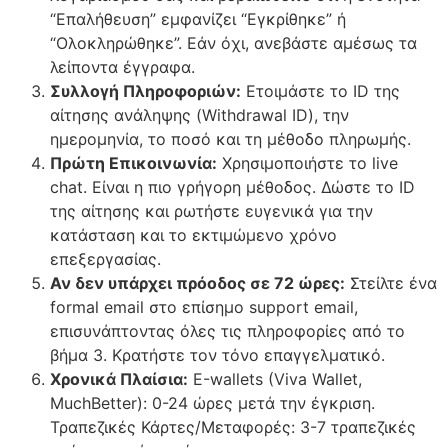
“Επαλήθευση” εμφανίζει “Εγκρίθηκε” ή
“Ολοκληρώθηκε”. Εάν όχι, ανεβάστε αμέσως τα
λείποντα έγγραφα.
Συλλογή Πληροφοριών:
Ετοιμάστε το ID της
αίτησης ανάληψης (Withdrawal ID), την
ημερομηνία, το ποσό και τη μέθοδο πληρωμής.
Πρώτη Επικοινωνία:
Χρησιμοποιήστε το live
chat. Είναι η πιο γρήγορη μέθοδος. Δώστε το ID
της αίτησης και ρωτήστε ευγενικά για την
κατάσταση και το εκτιμώμενο χρόνο
επεξεργασίας.
Αν δεν υπάρχει πρόοδος σε 72 ώρες:
Στείλτε ένα
formal email στο επίσημο support email,
επισυνάπτοντας όλες τις πληροφορίες από το
βήμα 3. Κρατήστε τον τόνο επαγγελματικό.
Χρονικά Πλαίσια:
Ε-wallets (Viva Wallet,
MuchBetter): 0-24 ώρες μετά την έγκριση.
Τραπεζικές Κάρτες/Μεταφορές: 3-7 τραπεζικές