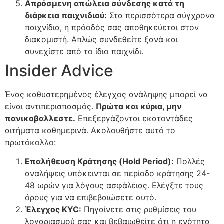
Απρόσμενη απώλεια σύνδεσης κατά τη
διάρκεια παιχνιδιού:
Στα περισσότερα σύγχρονα
παιχνίδια, η πρόοδός σας αποθηκεύεται στον
διακομιστή. Απλώς συνδεθείτε ξανά και
συνεχίστε από το ίδιο παιχνίδι.
Insider Advice
Ένας καθυστερημένος έλεγχος ανάληψης μπορεί να
είναι αντιπερισπασμός.
Πρώτα και κύρια, μην
πανικοβαλλεστε.
Επεξεργάζονται εκατοντάδες
αιτήματα καθημερινά. Ακολουθήστε αυτό το
πρωτόκολλο:
Επαλήθευση Κράτησης (Hold Period):
Πολλές
αναλήψεις υπόκεινται σε περίοδο κράτησης 24-
48 ωρών για λόγους ασφάλειας. Ελέγξτε τους
όρους για να επιβεβαιώσετε αυτό.
Έλεγχος KYC:
Πηγαίνετε στις ρυθμίσεις του
λογαριασμού σας και βεβαιωθείτε ότι η ενότητα