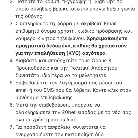
Πατήστε το κουμπί “Εγγραφή” ή “Sign Up”, το
οποίο συνήθως βρίσκεται στην επάνω δεξιά γωνία
της οθόνης.
Συμπληρώστε τη φόρμα με ακρίβεια: Email,
επιθυμητό όνομα χρήστη, κωδικό πρόσβασης και
νούμερο κινητού τηλεφώνου.
Χρησιμοποιήστε
πραγματικά δεδομένα, καθώς θα χρειαστούν
για την επαλήθευση (KYC) αργότερα.
Διαβάστε και αποδεχτείτε τους Όρους &
Προϋποθέσεις και την Πολιτική Απορρήτου.
Συνιστάται ιδιαίτερα να τα μελετήσετε.
Επιβεβαιώστε τον λογαριασμό σας μέσω του
email ή του SMS που θα λάβετε. Κάντε κλικ στον
σύνδεσμο επιβεβαίωσης.
Μετά την επιβεβαίωση, μπορείτε να
ολοκληρώσετε την 20bet εισοδος με το νέο σας
όνομα χρήστη και κωδικό.
Για πρόσθετη ασφάλεια, συνιστάται να
ενεργοποιήσετε την πιστοποίηση δύο