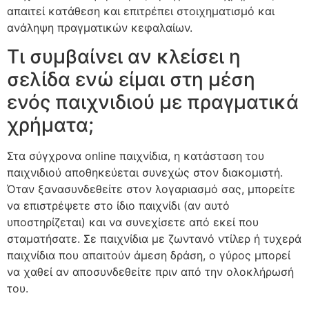
απαιτεί κατάθεση και επιτρέπει στοιχηματισμό και
ανάληψη πραγματικών κεφαλαίων.
Τι συμβαίνει αν κλείσει η
σελίδα ενώ είμαι στη μέση
ενός παιχνιδιού με πραγματικά
χρήματα;
Στα σύγχρονα online παιχνίδια, η κατάσταση του
παιχνιδιού αποθηκεύεται συνεχώς στον διακομιστή.
Όταν ξανασυνδεθείτε στον λογαριασμό σας, μπορείτε
να επιστρέψετε στο ίδιο παιχνίδι (αν αυτό
υποστηρίζεται) και να συνεχίσετε από εκεί που
σταματήσατε. Σε παιχνίδια με ζωντανό ντίλερ ή τυχερά
παιχνίδια που απαιτούν άμεση δράση, ο γύρος μπορεί
να χαθεί αν αποσυνδεθείτε πριν από την ολοκλήρωσή
του.