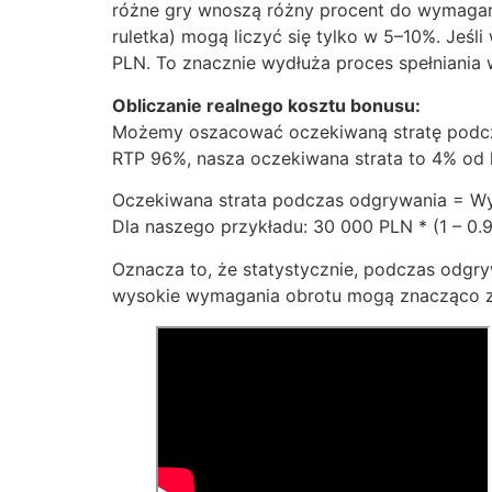
różne gry wnoszą różny procent do wymagane
ruletka) mogą liczyć się tylko w 5–10%. Jeśl
PLN. To znacznie wydłuża proces spełniania
Obliczanie realnego kosztu bonusu:
Możemy oszacować oczekiwaną stratę podczas
RTP 96%, nasza oczekiwana strata to 4% od
Oczekiwana strata podczas odgrywania = Wy
Dla naszego przykładu: 30 000 PLN * (1 – 0
Oznacza to, że statystycznie, podczas odgr
wysokie wymagania obrotu mogą znacząco zm