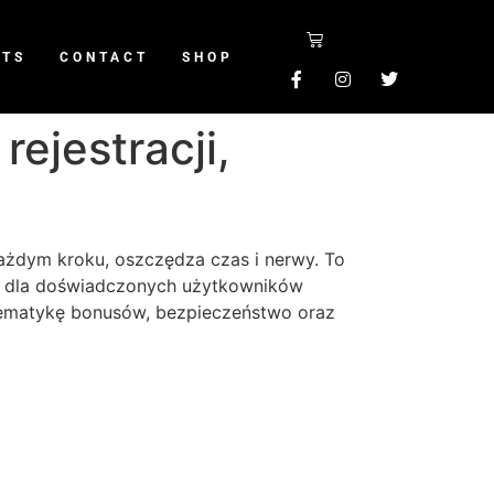
NTS
CONTACT
SHOP
ejestracji,
każdym kroku, oszczędza czas i nerwy. To
że dla doświadczonych użytkowników
atematykę bonusów, bezpieczeństwo oraz