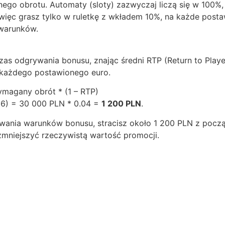
go obrotu. Automaty (sloty) zazwyczaj liczą się w 100%, 
i więc grasz tylko w ruletkę z wkładem 10%, na każde posta
 warunków.
 odgrywania bonusu, znając średni RTP (Return to Player
 każdego postawionego euro.
magany obrót * (1 – RTP)
.96) = 30 000 PLN * 0.04 =
1 200 PLN
.
ywania warunków bonusu, stracisz około 1 200 PLN z pocz
niejszyć rzeczywistą wartość promocji.