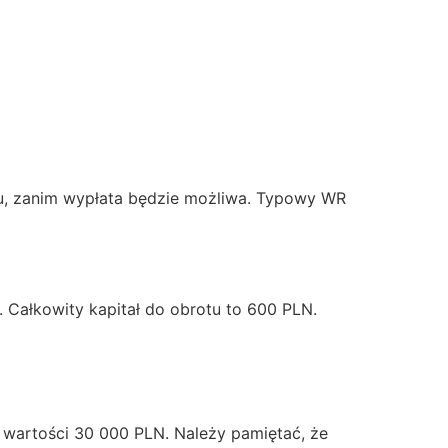
tu, zanim wypłata będzie możliwa. Typowy WR
Całkowity kapitał do obrotu to 600 PLN.
 wartości 30 000 PLN. Należy pamiętać, że