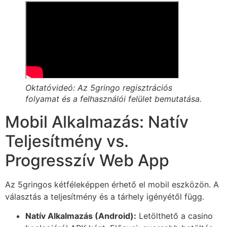
Oktatóvideó: Az 5gringo regisztrációs
folyamat és a felhasználói felület bemutatása.
Mobil Alkalmazás: Natív
Teljesítmény vs.
Progresszív Web App
Az 5gringos kétféleképpen érhető el mobil eszközön. A
választás a teljesítmény és a tárhely igényétől függ.
Natív Alkalmazás (Android):
Letölthető a casino