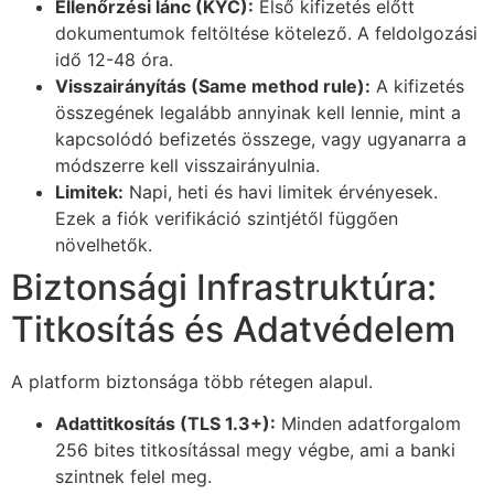
Ellenőrzési lánc (KYC):
Első kifizetés előtt
dokumentumok feltöltése kötelező. A feldolgozási
idő 12-48 óra.
Visszairányítás (Same method rule):
A kifizetés
összegének legalább annyinak kell lennie, mint a
kapcsolódó befizetés összege, vagy ugyanarra a
módszerre kell visszairányulnia.
Limitek:
Napi, heti és havi limitek érvényesek.
Ezek a fiók verifikáció szintjétől függően
növelhetők.
Biztonsági Infrastruktúra:
Titkosítás és Adatvédelem
A platform biztonsága több rétegen alapul.
Adattitkosítás (TLS 1.3+):
Minden adatforgalom
256 bites titkosítással megy végbe, ami a banki
szintnek felel meg.