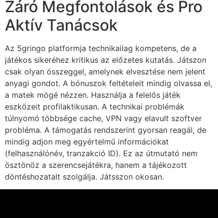
Záró Megfontolások és Pro
Aktív Tanácsok
Az 5gringo platformja technikailag kompetens, de a
játékos sikeréhez kritikus az előzetes kutatás. Játszon
csak olyan összeggel, amelynek elvesztése nem jelent
anyagi gondot. A bónuszok feltételeit mindig olvassa el,
a matek mögé nézzen. Használja a felelős játék
eszközeit profilaktikusan. A technikai problémák
túlnyomó többsége cache, VPN vagy elavult szoftver
probléma. A támogatás rendszerint gyorsan reagál, de
mindig adjon meg egyértelmű információkat
(felhasználónév, tranzakció ID). Ez az útmutató nem
ösztönöz a szerencsejátékra, hanem a tájékozott
döntéshozatalt szolgálja. Játsszon okosan.