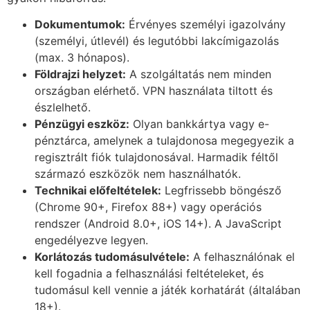
Dokumentumok:
Érvényes személyi igazolvány
(személyi, útlevél) és legutóbbi lakcímigazolás
(max. 3 hónapos).
Földrajzi helyzet:
A szolgáltatás nem minden
országban elérhető. VPN használata tiltott és
észlelhető.
Pénzügyi eszköz:
Olyan bankkártya vagy e-
pénztárca, amelynek a tulajdonosa megegyezik a
regisztrált fiók tulajdonosával. Harmadik féltől
származó eszközök nem használhatók.
Technikai előfeltételek:
Legfrissebb böngésző
(Chrome 90+, Firefox 88+) vagy operációs
rendszer (Android 8.0+, iOS 14+). A JavaScript
engedélyezve legyen.
Korlátozás tudomásulvétele:
A felhasználónak el
kell fogadnia a felhasználási feltételeket, és
tudomásul kell vennie a játék korhatárát (általában
18+).