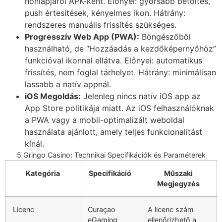
honlapjáról APK-ként. Előnyei: gyorsabb betöltés,
push értesítések, kényelmes ikon. Hátrány:
rendszeres manuális frissítés szükséges.
Progresszív Web App (PWA):
Böngészőből
használható, de “Hozzáadás a kezdőképernyőhöz”
funkcióval ikonnal ellátva. Előnyei: automatikus
frissítés, nem foglal tárhelyet. Hátrány: minimálisan
lassabb a natív appnál.
iOS Megoldás:
Jelenleg nincs natív iOS app az
App Store politikája miatt. Az iOS felhasználóknak
a PWA vagy a mobil-optimalizált weboldal
használata ajánlott, amely teljes funkcionalitást
kínál.
5 Gringo Casino: Technikai Specifikációk és Paraméterek
Kategória
Specifikáció
Műszaki
Megjegyzés
Licenc
Curaçao
A licenc szám
eGaming
ellenőrizhető a