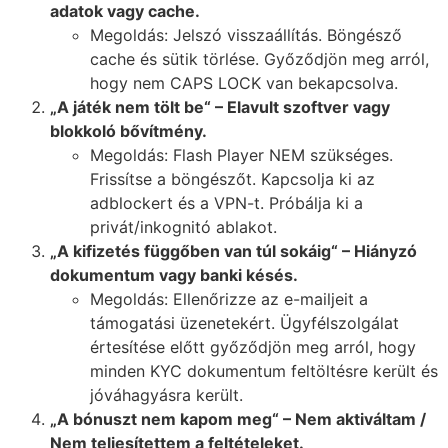
adatok vagy cache.
Megoldás: Jelszó visszaállítás. Böngésző
cache és sütik törlése. Győződjön meg arról,
hogy nem CAPS LOCK van bekapcsolva.
„A játék nem tölt be“ – Elavult szoftver vagy
blokkoló bővítmény.
Megoldás: Flash Player NEM szükséges.
Frissítse a böngészőt. Kapcsolja ki az
adblockert és a VPN-t. Próbálja ki a
privát/inkognitó ablakot.
„A kifizetés függőben van túl sokáig“ – Hiányzó
dokumentum vagy banki késés.
Megoldás: Ellenőrizze az e-mailjeit a
támogatási üzenetekért. Ügyfélszolgálat
értesítése előtt győződjön meg arról, hogy
minden KYC dokumentum feltöltésre került és
jóváhagyásra került.
„A bónuszt nem kapom meg“ – Nem aktiváltam /
Nem teljesítettem a feltételeket.