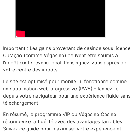
Important : Les gains provenant de casinos sous licence
Curaçao (comme Végasino) peuvent être soumis à
l’impôt sur le revenu local. Renseignez-vous auprès de
votre centre des impôts.
Le site est optimisé pour mobile : il fonctionne comme
une application web progressive (PWA) – lancez-le
depuis votre navigateur pour une expérience fluide sans
téléchargement.
En résumé, le programme VIP du Végasino Casino
récompense la fidélité avec des avantages tangibles.
Suivez ce guide pour maximiser votre expérience et