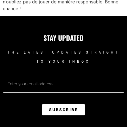
n’oubliez pas de jouer de manière responsable. Bonne
chance !
STAY UPDATED
THE LATEST UPDATES STRAIGHT
TO YOUR INBOX
SUBSCRIBE