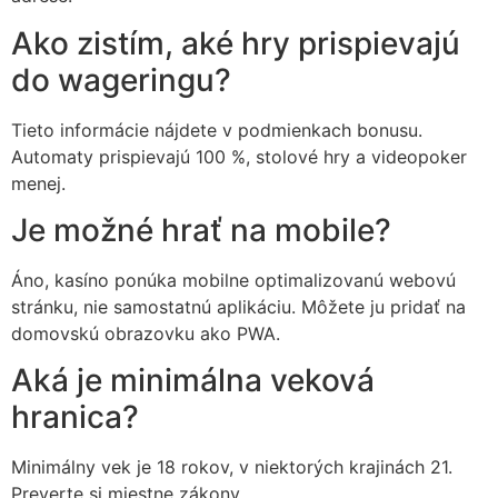
Ako zistím, aké hry prispievajú
do wageringu?
Tieto informácie nájdete v podmienkach bonusu.
Automaty prispievajú 100 %, stolové hry a videopoker
menej.
Je možné hrať na mobile?
Áno, kasíno ponúka mobilne optimalizovanú webovú
stránku, nie samostatnú aplikáciu. Môžete ju pridať na
domovskú obrazovku ako PWA.
Aká je minimálna veková
hranica?
Minimálny vek je 18 rokov, v niektorých krajinách 21.
Preverte si miestne zákony.