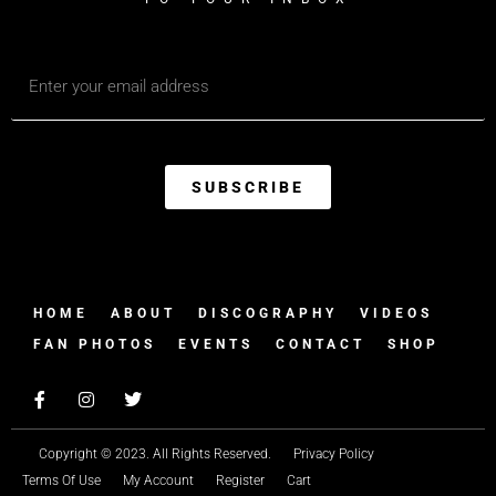
SUBSCRIBE
HOME
ABOUT
DISCOGRAPHY
VIDEOS
FAN PHOTOS
EVENTS
CONTACT
SHOP
Copyright © 2023. All Rights Reserved.
Privacy Policy
Terms Of Use
My Account
Register
Cart