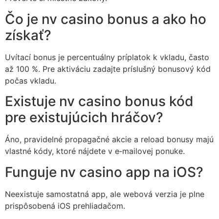
Čo je nv casino bonus a ako ho
získať?
Uvítací bonus je percentuálny príplatok k vkladu, často
až 100 %. Pre aktiváciu zadajte príslušný bonusový kód
počas vkladu.
Existuje nv casino bonus kód
pre existujúcich hráčov?
Áno, pravidelné propagačné akcie a reload bonusy majú
vlastné kódy, ktoré nájdete v e‑mailovej ponuke.
Funguje nv casino app na iOS?
Neexistuje samostatná app, ale webová verzia je plne
prispôsobená iOS prehliadačom.