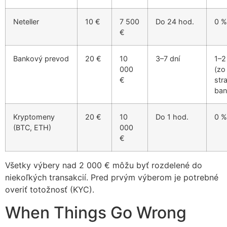
Neteller
10 €
7 500
Do 24 hod.
0 %
€
Bankový prevod
20 €
10
3–7 dní
1–2
000
(zo
€
str
ban
Kryptomeny
20 €
10
Do 1 hod.
0 %
(BTC, ETH)
000
€
Všetky výbery nad 2 000 € môžu byť rozdelené do
niekoľkých transakcií. Pred prvým výberom je potrebné
overiť totožnosť (KYC).
When Things Go Wrong