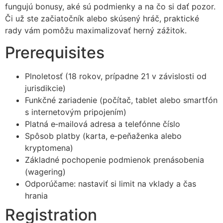
fungujú bonusy, aké sú podmienky a na čo si dať pozor.
Či už ste začiatočník alebo skúsený hráč, praktické
rady vám pomôžu maximalizovať herný zážitok.
Prerequisites
Plnoletosť (18 rokov, prípadne 21 v závislosti od
jurisdikcie)
Funkčné zariadenie (počítač, tablet alebo smartfón
s internetovým pripojením)
Platná e‑mailová adresa a telefónne číslo
Spôsob platby (karta, e‑peňaženka alebo
kryptomena)
Základné pochopenie podmienok prenásobenia
(wagering)
Odporúčame: nastaviť si limit na vklady a čas
hrania
Registration