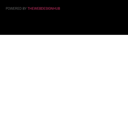
POWERED BY
THEWEBDESIGNHUB