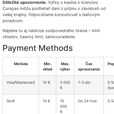
Dôležité upozornenie:
Výhry z kasína s licenciou
Curaçao môžu podliehať dani z príjmu v závislosti od
vašej krajiny. Odporúčame konzultovať s daňovým
poradcom.
Nájdete tu aj nástroje zodpovedného hrania – limit
vkladov, časový limit, samovyradenie.
Payment Methods
Metóda
Min.
Max.
Čas
Pop
vklad
výber
spracovania
Visa/Mastercard
10 €
5 000
1–3 dni
0 %
€
(ka
Skrill
10 €
10
Do 24 hod.
0 %
000
€