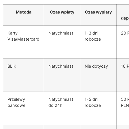
Metoda
Czas wpłaty
Czas wypłaty
dep
Karty
Natychmiast
1-3 dni
20 
Visa/Mastercard
robocze
BLIK
Natychmiast
Nie dotyczy
10 
Przelewy
Natychmiast
1-5 dni
50 
bankowe
do 24h
robocze
PLN