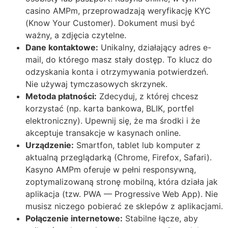
casino AMPm, przeprowadzają weryfikację KYC
(Know Your Customer). Dokument musi być
ważny, a zdjęcia czytelne.
Dane kontaktowe:
Unikalny, działający adres e-
mail, do którego masz stały dostęp. To klucz do
odzyskania konta i otrzymywania potwierdzeń.
Nie używaj tymczasowych skrzynek.
Metoda płatności:
Zdecyduj, z której chcesz
korzystać (np. karta bankowa, BLIK, portfel
elektroniczny). Upewnij się, że ma środki i że
akceptuje transakcje w kasynach online.
Urządzenie:
Smartfon, tablet lub komputer z
aktualną przeglądarką (Chrome, Firefox, Safari).
Kasyno AMPm oferuje w pełni responsywną,
zoptymalizowaną stronę mobilną, która działa jak
aplikacja (tzw. PWA — Progressive Web App). Nie
musisz niczego pobierać ze sklepów z aplikacjami.
Połączenie internetowe:
Stabilne łącze, aby