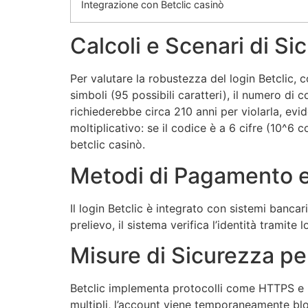
Integrazione con Betclic casinò
Calcoli e Scenari di Si
Per valutare la robustezza del login Betclic,
simboli (95 possibili caratteri), il numero di
richiederebbe circa 210 anni per violarla, ev
moltiplicativo: se il codice è a 6 cifre (10^6
betclic casinò.
Metodi di Pagamento e
Il login Betclic è integrato con sistemi bancar
prelievo, il sistema verifica l’identità tramit
Misure di Sicurezza per
Betclic implementa protocolli come HTTPS e moni
multipli, l’account viene temporaneamente bloc