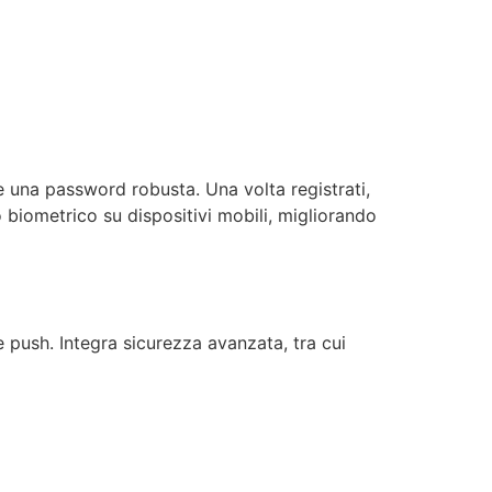
te una password robusta. Una volta registrati,
biometrico su dispositivi mobili, migliorando
 push. Integra sicurezza avanzata, tra cui