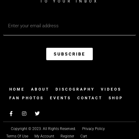
TO YOUR INBOX
SUBSCRIBE
HOME
ABOUT
DISCOGRAPHY
VIDEOS
FAN PHOTOS
EVENTS
CONTACT
SHOP
Copyright © 2023. All Rights Reserved.
Privacy Policy
Terms Of Use
My Account
Register
Cart