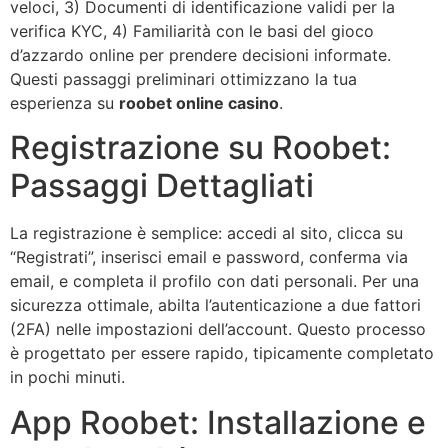
veloci, 3) Documenti di identificazione validi per la
verifica KYC, 4) Familiarità con le basi del gioco
d’azzardo online per prendere decisioni informate.
Questi passaggi preliminari ottimizzano la tua
esperienza su
roobet online casino
.
Registrazione su Roobet:
Passaggi Dettagliati
La registrazione è semplice: accedi al sito, clicca su
“Registrati”, inserisci email e password, conferma via
email, e completa il profilo con dati personali. Per una
sicurezza ottimale, abilta l’autenticazione a due fattori
(2FA) nelle impostazioni dell’account. Questo processo
è progettato per essere rapido, tipicamente completato
in pochi minuti.
App Roobet: Installazione e