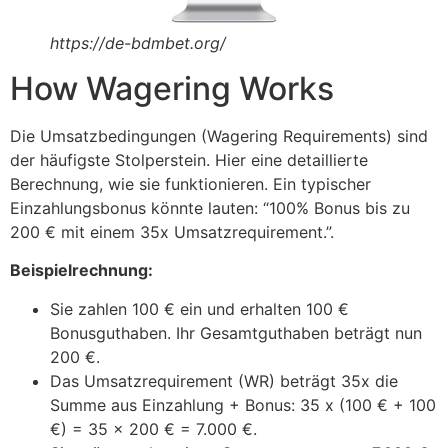
https://de-bdmbet.org/
How Wagering Works
Die Umsatzbedingungen (Wagering Requirements) sind
der häufigste Stolperstein. Hier eine detaillierte
Berechnung, wie sie funktionieren. Ein typischer
Einzahlungsbonus könnte lauten: “100% Bonus bis zu
200 € mit einem 35x Umsatzrequirement.”.
Beispielrechnung:
Sie zahlen 100 € ein und erhalten 100 €
Bonusguthaben. Ihr Gesamtguthaben beträgt nun
200 €.
Das Umsatzrequirement (WR) beträgt 35x die
Summe aus Einzahlung + Bonus: 35 x (100 € + 100
€) = 35 x 200 € = 7.000 €.