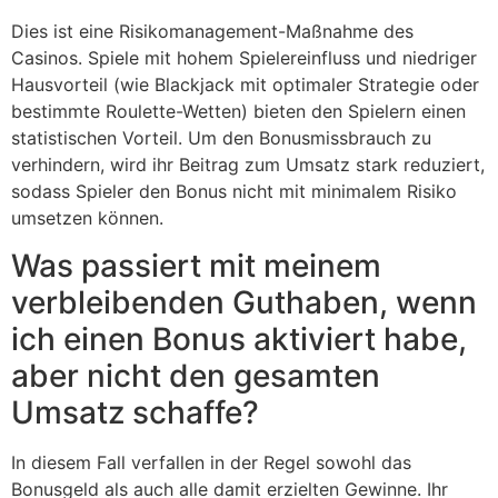
Dies ist eine Risikomanagement-Maßnahme des
Casinos. Spiele mit hohem Spielereinfluss und niedriger
Hausvorteil (wie Blackjack mit optimaler Strategie oder
bestimmte Roulette-Wetten) bieten den Spielern einen
statistischen Vorteil. Um den Bonusmissbrauch zu
verhindern, wird ihr Beitrag zum Umsatz stark reduziert,
sodass Spieler den Bonus nicht mit minimalem Risiko
umsetzen können.
Was passiert mit meinem
verbleibenden Guthaben, wenn
ich einen Bonus aktiviert habe,
aber nicht den gesamten
Umsatz schaffe?
In diesem Fall verfallen in der Regel sowohl das
Bonusgeld als auch alle damit erzielten Gewinne. Ihr