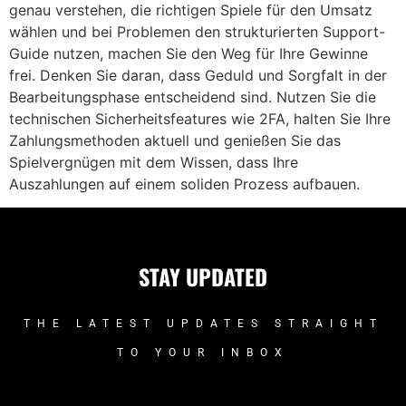
genau verstehen, die richtigen Spiele für den Umsatz
wählen und bei Problemen den strukturierten Support-
Guide nutzen, machen Sie den Weg für Ihre Gewinne
frei. Denken Sie daran, dass Geduld und Sorgfalt in der
Bearbeitungsphase entscheidend sind. Nutzen Sie die
technischen Sicherheitsfeatures wie 2FA, halten Sie Ihre
Zahlungsmethoden aktuell und genießen Sie das
Spielvergnügen mit dem Wissen, dass Ihre
Auszahlungen auf einem soliden Prozess aufbauen.
STAY UPDATED
THE LATEST UPDATES STRAIGHT
TO YOUR INBOX