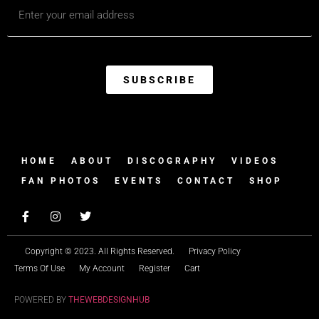
SUBSCRIBE
HOME
ABOUT
DISCOGRAPHY
VIDEOS
FAN PHOTOS
EVENTS
CONTACT
SHOP
Copyright © 2023. All Rights Reserved.
Privacy Policy
Terms Of Use
My Account
Register
Cart
POWERED BY
THEWEBDESIGNHUB