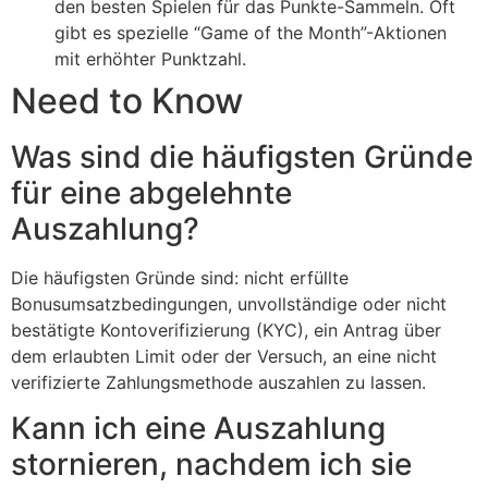
den besten Spielen für das Punkte-Sammeln. Oft
gibt es spezielle “Game of the Month”-Aktionen
mit erhöhter Punktzahl.
Need to Know
Was sind die häufigsten Gründe
für eine abgelehnte
Auszahlung?
Die häufigsten Gründe sind: nicht erfüllte
Bonusumsatzbedingungen, unvollständige oder nicht
bestätigte Kontoverifizierung (KYC), ein Antrag über
dem erlaubten Limit oder der Versuch, an eine nicht
verifizierte Zahlungsmethode auszahlen zu lassen.
Kann ich eine Auszahlung
stornieren, nachdem ich sie