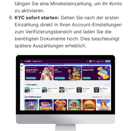
tätigen Sie eine Mindesteinzahlung, um Ihr Konto
zu aktivieren.
KYC sofort starten:
Gehen Sie nach der ersten
Einzahlung direkt in Ihren Account-Einstellungen
zum Verifizierungsbereich und laden Sie die
benötigten Dokumente hoch. Dies beschleunigt
spätere Auszahlungen erheblich.