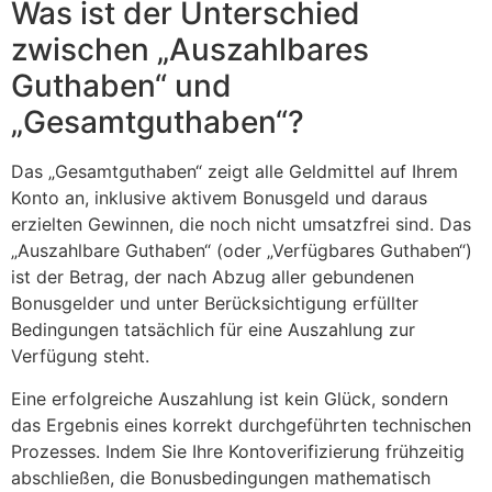
Was ist der Unterschied
zwischen „Auszahlbares
Guthaben“ und
„Gesamtguthaben“?
Das „Gesamtguthaben“ zeigt alle Geldmittel auf Ihrem
Konto an, inklusive aktivem Bonusgeld und daraus
erzielten Gewinnen, die noch nicht umsatzfrei sind. Das
„Auszahlbare Guthaben“ (oder „Verfügbares Guthaben“)
ist der Betrag, der nach Abzug aller gebundenen
Bonusgelder und unter Berücksichtigung erfüllter
Bedingungen tatsächlich für eine Auszahlung zur
Verfügung steht.
Eine erfolgreiche Auszahlung ist kein Glück, sondern
das Ergebnis eines korrekt durchgeführten technischen
Prozesses. Indem Sie Ihre Kontoverifizierung frühzeitig
abschließen, die Bonusbedingungen mathematisch