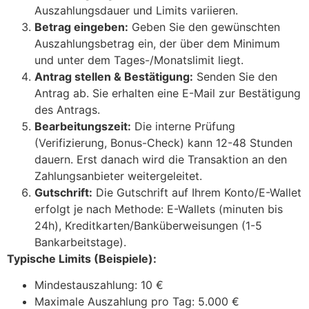
Auszahlungsdauer und Limits variieren.
Betrag eingeben:
Geben Sie den gewünschten
Auszahlungsbetrag ein, der über dem Minimum
und unter dem Tages-/Monatslimit liegt.
Antrag stellen & Bestätigung:
Senden Sie den
Antrag ab. Sie erhalten eine E-Mail zur Bestätigung
des Antrags.
Bearbeitungszeit:
Die interne Prüfung
(Verifizierung, Bonus-Check) kann 12-48 Stunden
dauern. Erst danach wird die Transaktion an den
Zahlungsanbieter weitergeleitet.
Gutschrift:
Die Gutschrift auf Ihrem Konto/E-Wallet
erfolgt je nach Methode: E-Wallets (minuten bis
24h), Kreditkarten/Banküberweisungen (1-5
Bankarbeitstage).
Typische Limits (Beispiele):
Mindestauszahlung: 10 €
Maximale Auszahlung pro Tag: 5.000 €