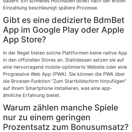
dauern. Ein schnelles Hochladen direkt nach der ersten
Einzahlung beschleunigt spätere Prozesse.
Gibt es eine dedizierte BdmBet
App im Google Play oder Apple
App Store?
In der Regel bieten solche Plattformen keine native App
in den offiziellen Stores an. Stattdessen setzen sie auf
eine hervorragend mobile-optimierte Website oder eine
Progressive Web App (PWA). Sie können die PWA über
die Browser-Funktion “Zum Startbildschirm hinzufügen”
auf Ihrem Smartphone installieren, was eine app-
ähnliche Erfahrung bietet.
Warum zählen manche Spiele
nur zu einem geringen
Prozentsatz zum Bonusumsatz?