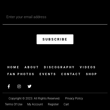
SUBSCRIBE
HOME
ABOUT
DISCOGRAPHY
VIDEOS
FAN PHOTOS
EVENTS
CONTACT
SHOP
Copyright © 2023. All Rights Reserved.
Privacy Policy
Terms Of Use
My Account
Register
Cart