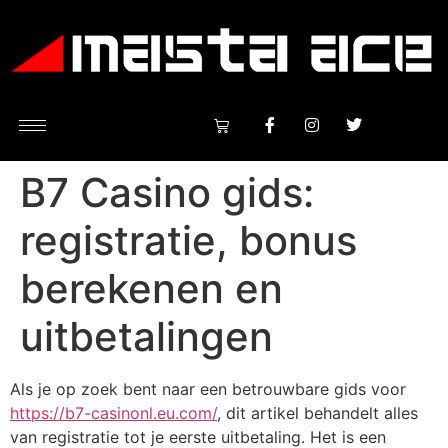
B7 Casino gids:
registratie, bonus
berekenen en
uitbetalingen
Als je op zoek bent naar een betrouwbare gids voor
https://b7-casinonl.eu.com/
, dit artikel behandelt alles
van registratie tot je eerste uitbetaling. Het is een