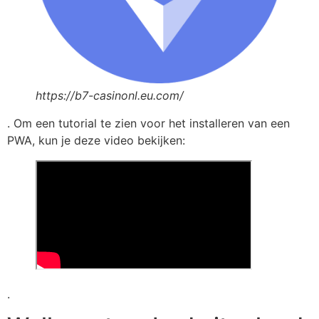
https://b7-casinonl.eu.com/
. Om een tutorial te zien voor het installeren van een
PWA, kun je deze video bekijken:
.