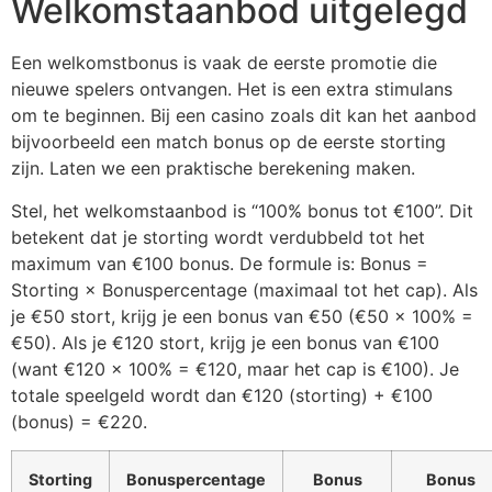
Welkomstaanbod uitgelegd
Een welkomstbonus is vaak de eerste promotie die
nieuwe spelers ontvangen. Het is een extra stimulans
om te beginnen. Bij een casino zoals dit kan het aanbod
bijvoorbeeld een match bonus op de eerste storting
zijn. Laten we een praktische berekening maken.
Stel, het welkomstaanbod is “100% bonus tot €100”. Dit
betekent dat je storting wordt verdubbeld tot het
maximum van €100 bonus. De formule is: Bonus =
Storting × Bonuspercentage (maximaal tot het cap). Als
je €50 stort, krijg je een bonus van €50 (€50 × 100% =
€50). Als je €120 stort, krijg je een bonus van €100
(want €120 × 100% = €120, maar het cap is €100). Je
totale speelgeld wordt dan €120 (storting) + €100
(bonus) = €220.
Storting
Bonuspercentage
Bonus
Bonus