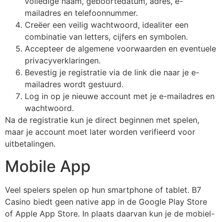
volledige naam, geboortedatum, adres, e-
mailadres en telefoonnummer.
Creëer een veilig wachtwoord, idealiter een
combinatie van letters, cijfers en symbolen.
Accepteer de algemene voorwaarden en eventuele
privacyverklaringen.
Bevestig je registratie via de link die naar je e-
mailadres wordt gestuurd.
Log in op je nieuwe account met je e-mailadres en
wachtwoord.
Na de registratie kun je direct beginnen met spelen,
maar je account moet later worden verifieerd voor
uitbetalingen.
Mobile App
Veel spelers spelen op hun smartphone of tablet. B7
Casino biedt geen native app in de Google Play Store
of Apple App Store. In plaats daarvan kun je de mobiel-