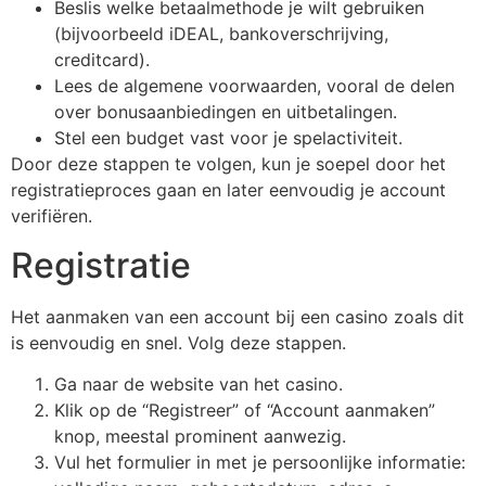
Beslis welke betaalmethode je wilt gebruiken
(bijvoorbeeld iDEAL, bankoverschrijving,
creditcard).
Lees de algemene voorwaarden, vooral de delen
over bonusaanbiedingen en uitbetalingen.
Stel een budget vast voor je spelactiviteit.
Door deze stappen te volgen, kun je soepel door het
registratieproces gaan en later eenvoudig je account
verifiëren.
Registratie
Het aanmaken van een account bij een casino zoals dit
is eenvoudig en snel. Volg deze stappen.
Ga naar de website van het casino.
Klik op de “Registreer” of “Account aanmaken”
knop, meestal prominent aanwezig.
Vul het formulier in met je persoonlijke informatie: