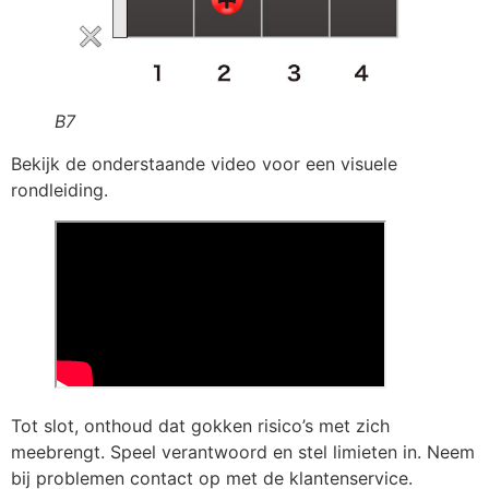
B7
Bekijk de onderstaande video voor een visuele
rondleiding.
Tot slot, onthoud dat gokken risico’s met zich
meebrengt. Speel verantwoord en stel limieten in. Neem
bij problemen contact op met de klantenservice.