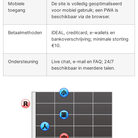
Mobiele
De site is volledig geoptimaliseerd
toegang
voor mobiel gebruik; een PWA is
beschikbaar via de browser.
Betaalmethoden
iDEAL, creditcard, e-wallets en
bankoverschrijving; minimale storting
€10.
Ondersteuning
Live chat, e-mail en FAQ; 24/7
beschikbaar in meerdere talen.