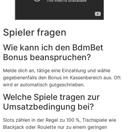
Spieler fragen
Wie kann ich den BdmBet
Bonus beanspruchen?
Melde dich an, tätige eine Einzahlung und wähle
gegebenenfalls den Bonus im Kassenbereich aus. Oft
wird er automatisch gutgeschrieben.
Welche Spiele tragen zur
Umsatzbedingung bei?
Slots zählen in der Regel zu 100 %, Tischspiele wie
Blackjack oder Roulette nur zu einem geringen