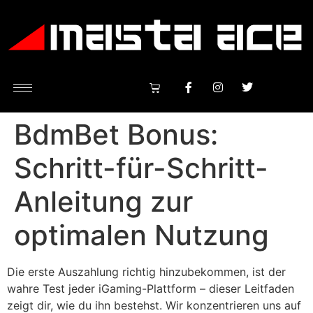
BdmBet Bonus:
Schritt-für-Schritt-
Anleitung zur
optimalen Nutzung
Die erste Auszahlung richtig hinzubekommen, ist der
wahre Test jeder iGaming-Plattform – dieser Leitfaden
zeigt dir, wie du ihn bestehst. Wir konzentrieren uns auf