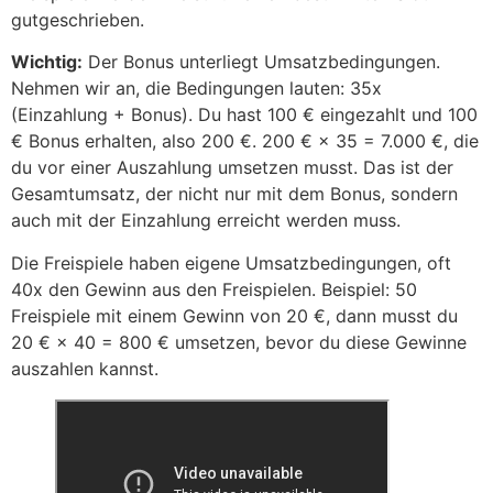
gutgeschrieben.
Wichtig:
Der Bonus unterliegt Umsatzbedingungen.
Nehmen wir an, die Bedingungen lauten: 35x
(Einzahlung + Bonus). Du hast 100 € eingezahlt und 100
€ Bonus erhalten, also 200 €. 200 € × 35 = 7.000 €, die
du vor einer Auszahlung umsetzen musst. Das ist der
Gesamtumsatz, der nicht nur mit dem Bonus, sondern
auch mit der Einzahlung erreicht werden muss.
Die Freispiele haben eigene Umsatzbedingungen, oft
40x den Gewinn aus den Freispielen. Beispiel: 50
Freispiele mit einem Gewinn von 20 €, dann musst du
20 € × 40 = 800 € umsetzen, bevor du diese Gewinne
auszahlen kannst.