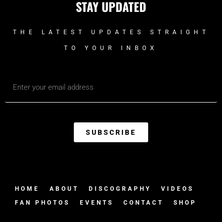
STAY UPDATED
THE LATEST UPDATES STRAIGHT
TO YOUR INBOX
SUBSCRIBE
HOME
ABOUT
DISCOGRAPHY
VIDEOS
FAN PHOTOS
EVENTS
CONTACT
SHOP