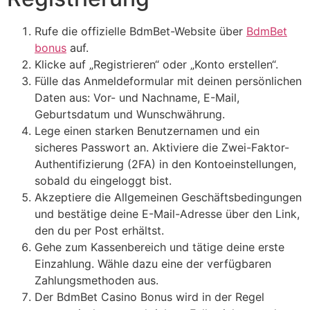
Rufe die offizielle BdmBet-Website über
BdmBet
bonus
auf.
Klicke auf „Registrieren“ oder „Konto erstellen“.
Fülle das Anmeldeformular mit deinen persönlichen
Daten aus: Vor- und Nachname, E-Mail,
Geburtsdatum und Wunschwährung.
Lege einen starken Benutzernamen und ein
sicheres Passwort an. Aktiviere die Zwei-Faktor-
Authentifizierung (2FA) in den Kontoeinstellungen,
sobald du eingeloggt bist.
Akzeptiere die Allgemeinen Geschäftsbedingungen
und bestätige deine E-Mail-Adresse über den Link,
den du per Post erhältst.
Gehe zum Kassenbereich und tätige deine erste
Einzahlung. Wähle dazu eine der verfügbaren
Zahlungsmethoden aus.
Der BdmBet Casino Bonus wird in der Regel