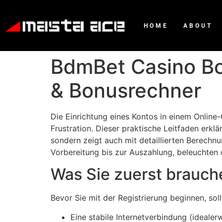
HOME
ABOUT
BdmBet Casino Bon
& Bonusrechner
Die Einrichtung eines Kontos in einem Online-
Frustration. Dieser praktische Leitfaden erk
sondern zeigt auch mit detaillierten Berechnu
Vorbereitung bis zur Auszahlung, beleuchten
Was Sie zuerst brauch
Bevor Sie mit der Registrierung beginnen, soll
Eine stabile Internetverbindung (ideal