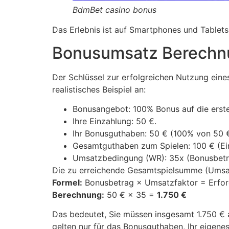
BdmBet casino bonus
Das Erlebnis ist auf Smartphones und Tablet
Bonusumsatz Berechn
Der Schlüssel zur erfolgreichen Nutzung ein
realistisches Beispiel an:
Bonusangebot: 100% Bonus auf die erste
Ihre Einzahlung: 50 €.
Ihr Bonusguthaben: 50 € (100% von 50 €
Gesamtguthaben zum Spielen: 100 € (Ei
Umsatzbedingung (WR): 35x (Bonusbetr
Die zu erreichende Gesamtspielsumme (Umsat
Formel:
Bonusbetrag × Umsatzfaktor = Erfor
Berechnung:
50 € × 35 =
1.750 €
Das bedeutet, Sie müssen insgesamt 1.750 € 
gelten nur für das Bonusguthaben, Ihr eigen