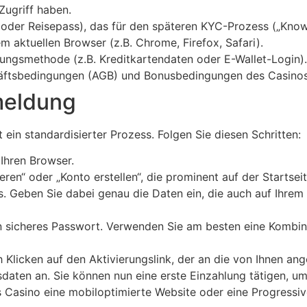
Zugriff haben.
oder Reisepass), das für den späteren KYC-Prozess („Know
aktuellen Browser (z.B. Chrome, Firefox, Safari).
lungsmethode (z.B. Kreditkartendaten oder E-Wallet-Login).
häftsbedingungen (AGB) und Bonusbedingungen des Casinos
nmeldung
t ein standardisierter Prozess. Folgen Sie diesen Schritten:
 Ihren Browser.
eren“ oder „Konto erstellen“, die prominent auf der Startseit
us. Geben Sie dabei genau die Daten ein, die auch auf Ihr
n sicheres Passwort. Verwenden Sie am besten eine Kombin
h Klicken auf den Aktivierungslink, der an die von Ihnen a
sdaten an. Sie können nun eine erste Einzahlung tätigen, 
 das Casino eine mobiloptimierte Website oder eine Progress