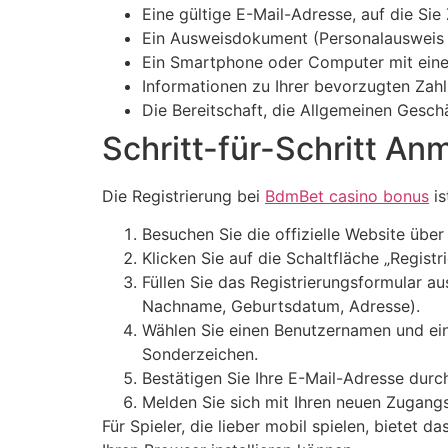
Eine gültige E-Mail-Adresse, auf die Sie 
Ein Ausweisdokument (Personalausweis 
Ein Smartphone oder Computer mit einem 
Informationen zu Ihrer bevorzugten Zah
Die Bereitschaft, die Allgemeinen Gesc
Schritt-für-Schritt A
Die Registrierung bei
BdmBet casino bonus
is
Besuchen Sie die offizielle Website über
Klicken Sie auf die Schaltfläche „Registri
Füllen Sie das Registrierungsformular a
Nachname, Geburtsdatum, Adresse).
Wählen Sie einen Benutzernamen und ei
Sonderzeichen.
Bestätigen Sie Ihre E-Mail-Adresse durc
Melden Sie sich mit Ihren neuen Zugang
Für Spieler, die lieber mobil spielen, bietet