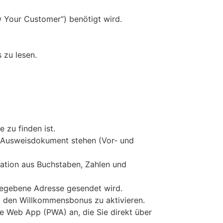
 Your Customer“) benötigt wird.
 zu lesen.
e zu finden ist.
em Ausweisdokument stehen (Vor- und
ation aus Buchstaben, Zahlen und
ngegebene Adresse gesendet wird.
um den Willkommensbonus zu aktivieren.
ive Web App (PWA) an, die Sie direkt über