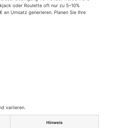
kjack oder Roulette oft nur zu 5–10%
 € an Umsatz generieren. Planen Sie Ihre
d variieren.
Hinweis