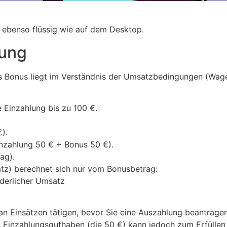
s ebenso flüssig wie auf dem Desktop.
ung
es Bonus liegt im Verständnis der Umsatzbedingungen (Wag
 Einzahlung bis zu 100 €.
).
nzahlung 50 € + Bonus 50 €).
ag).
z) berechnet sich nur vom Bonusbetrag:
derlicher Umsatz
an Einsätzen tätigen, bevor Sie eine Auszahlung beantrag
es Einzahlungsguthaben (die 50 €) kann jedoch zum Erfülle