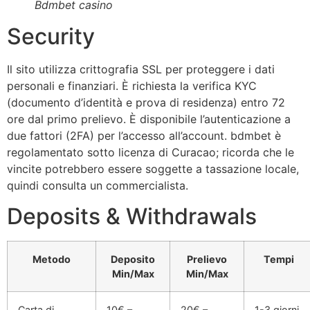
Bdmbet casino
Security
Il sito utilizza crittografia SSL per proteggere i dati
personali e finanziari. È richiesta la verifica KYC
(documento d’identità e prova di residenza) entro 72
ore dal primo prelievo. È disponibile l’autenticazione a
due fattori (2FA) per l’accesso all’account. bdmbet è
regolamentato sotto licenza di Curacao; ricorda che le
vincite potrebbero essere soggette a tassazione locale,
quindi consulta un commercialista.
Deposits & Withdrawals
Metodo
Deposito
Prelievo
Tempi
Min/Max
Min/Max
Carta di
10€ –
20€ –
1-3 giorni