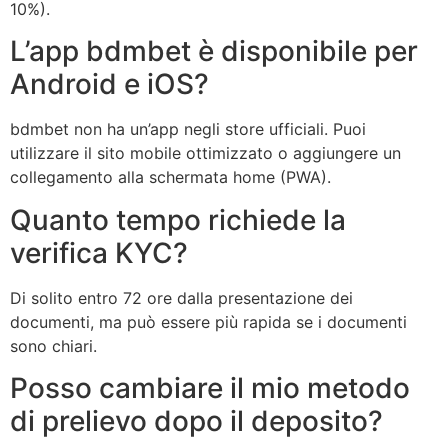
10%).
L’app bdmbet è disponibile per
Android e iOS?
bdmbet non ha un’app negli store ufficiali. Puoi
utilizzare il sito mobile ottimizzato o aggiungere un
collegamento alla schermata home (PWA).
Quanto tempo richiede la
verifica KYC?
Di solito entro 72 ore dalla presentazione dei
documenti, ma può essere più rapida se i documenti
sono chiari.
Posso cambiare il mio metodo
di prelievo dopo il deposito?