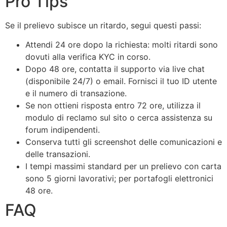
Pro Tips
Se il prelievo subisce un ritardo, segui questi passi:
Attendi 24 ore dopo la richiesta: molti ritardi sono
dovuti alla verifica KYC in corso.
Dopo 48 ore, contatta il supporto via live chat
(disponibile 24/7) o email. Fornisci il tuo ID utente
e il numero di transazione.
Se non ottieni risposta entro 72 ore, utilizza il
modulo di reclamo sul sito o cerca assistenza su
forum indipendenti.
Conserva tutti gli screenshot delle comunicazioni e
delle transazioni.
I tempi massimi standard per un prelievo con carta
sono 5 giorni lavorativi; per portafogli elettronici
48 ore.
FAQ