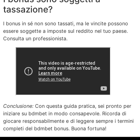
tassazione?
I bonus in sé non sono tassati, ma le vincite possono
essere soggette a imposte sul reddito nel tuo paese.
Consulta un professionista.
Conclusione:
Con questa guida pratica, sei pronto per
iniziare su bdmbet in modo consapevole. Ricorda di
giocare responsabilmente e di leggere sempre i termini
completi del bdmbet bonus. Buona fortuna!