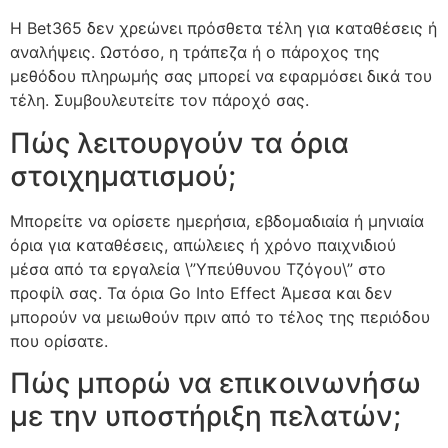
Η Bet365 δεν χρεώνει πρόσθετα τέλη για καταθέσεις ή
αναλήψεις. Ωστόσο, η τράπεζα ή ο πάροχος της
μεθόδου πληρωμής σας μπορεί να εφαρμόσει δικά του
τέλη. Συμβουλευτείτε τον πάροχό σας.
Πώς λειτουργούν τα όρια
στοιχηματισμού;
Μπορείτε να ορίσετε ημερήσια, εβδομαδιαία ή μηνιαία
όρια για καταθέσεις, απώλειες ή χρόνο παιχνιδιού
μέσα από τα εργαλεία \”Υπεύθυνου Τζόγου\” στο
προφίλ σας. Τα όρια Go Into Effect Άμεσα και δεν
μπορούν να μειωθούν πριν από το τέλος της περιόδου
που ορίσατε.
Πώς μπορώ να επικοινωνήσω
με την υποστήριξη πελατών;