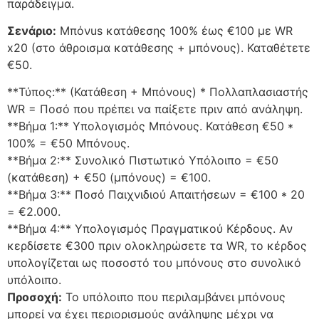
παράδειγμα.
Σενάριο:
Μπόνus κατάθεσης 100% έως €100 με WR
x20 (στο άθροισμα κατάθεσης + μπόνους). Καταθέτετε
€50.
**Τύπος:** (Κατάθεση + Μπόνους) * Πολλαπλασιαστής
WR = Ποσό που πρέπει να παίξετε πριν από ανάληψη.
**Βήμα 1:** Υπολογισμός Μπόνους. Κατάθεση €50 *
100% = €50 Μπόνους.
**Βήμα 2:** Συνολικό Πιστωτικό Υπόλοιπο = €50
(κατάθεση) + €50 (μπόνους) = €100.
**Βήμα 3:** Ποσό Παιχνιδιού Απαιτήσεων = €100 * 20
= €2.000.
**Βήμα 4:** Υπολογισμός Πραγματικού Κέρδους. Αν
κερδίσετε €300 πριν ολοκληρώσετε τα WR, το κέρδος
υπολογίζεται ως ποσοστό του μπόνους στο συνολικό
υπόλοιπο.
Προσοχή:
Το υπόλοιπο που περιλαμβάνει μπόνους
μπορεί να έχει περιορισμούς ανάληψης μέχρι να