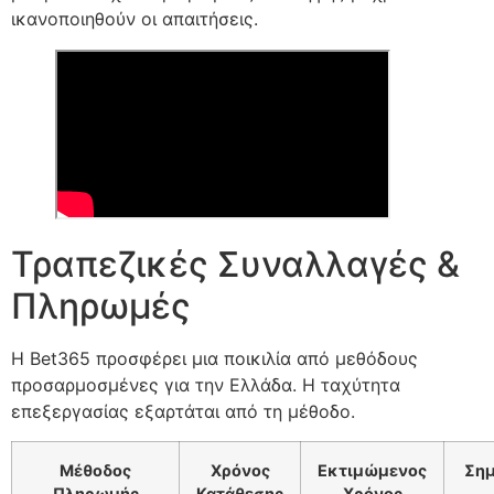
ικανοποιηθούν οι απαιτήσεις.
Τραπεζικές Συναλλαγές &
Πληρωμές
Η Bet365 προσφέρει μια ποικιλία από μεθόδους
προσαρμοσμένες για την Ελλάδα. Η ταχύτητα
επεξεργασίας εξαρτάται από τη μέθοδο.
Μέθοδος
Χρόνος
Εκτιμώμενος
Σημ
Πληρωμής
Κατάθεσης
Χρόνος