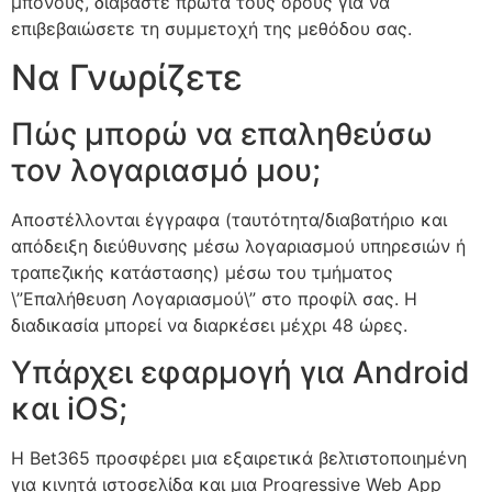
μπόνους, διαβάστε πρώτα τους όρους για να
επιβεβαιώσετε τη συμμετοχή της μεθόδου σας.
Να Γνωρίζετε
Πώς μπορώ να επαληθεύσω
τον λογαριασμό μου;
Αποστέλλονται έγγραφα (ταυτότητα/διαβατήριο και
απόδειξη διεύθυνσης μέσω λογαριασμού υπηρεσιών ή
τραπεζικής κατάστασης) μέσω του τμήματος
\”Επαλήθευση Λογαριασμού\” στο προφίλ σας. Η
διαδικασία μπορεί να διαρκέσει μέχρι 48 ώρες.
Υπάρχει εφαρμογή για Android
και iOS;
Η Bet365 προσφέρει μια εξαιρετικά βελτιστοποιημένη
για κινητά ιστοσελίδα και μια Progressive Web App