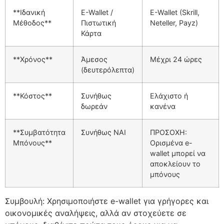
**Ιδανική
E-Wallet /
E-Wallet (Skrill,
Μέθοδος**
Πιστωτική
Neteller, Payz)
Κάρτα
**Χρόνος**
Άμεσος
Μέχρι 24 ώρες
(δευτερόλεπτα)
**Κόστος**
Συνήθως
Ελάχιστο ή
δωρεάν
κανένα
**Συμβατότητα
Συνήθως ΝΑΙ
ΠΡΟΣΟΧΗ:
Μπόνους**
Ορισμένα e-
wallet μπορεί να
αποκλείουν το
μπόνους
Συμβουλή: Χρησιμοποιήστε e-wallet για γρήγορες και
οικονομικές αναλήψεις, αλλά αν στοχεύετε σε