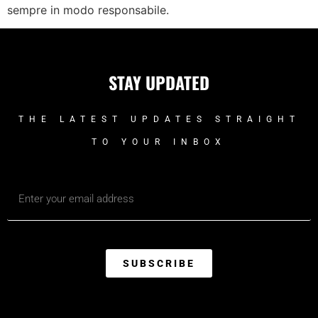
sempre in modo responsabile.
STAY UPDATED
THE LATEST UPDATES STRAIGHT
TO YOUR INBOX
SUBSCRIBE