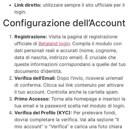
Link diretto:
utilizzare sempre il sito ufficiale per il
login.
Configurazione dell’Account
Registrazione:
Visita la pagina di registrazione
ufficiale di
Betaland login
. Compila il modulo con
dati personali reali e accurati (nome, cognome,
data di nascita, indirizzo email). È cruciale che
queste informazioni corrispondano a quelle del tuo
documento d’identità.
Verifica dell’Email:
Dopo l’invio, riceverai un’email
di conferma. Clicca sul link contenuto per attivare
il tuo account. Controlla anche la cartella spam.
Primo Accesso:
Torna alla homepage e inserisci la
tua email e la password scelta nel modulo di login.
Verifica del Profilo (KYC):
Per prelevare fondi,
dovrai completare la verifica. Vai alla sezione “Il
mio account” o “Verifica” e carica una foto chiara