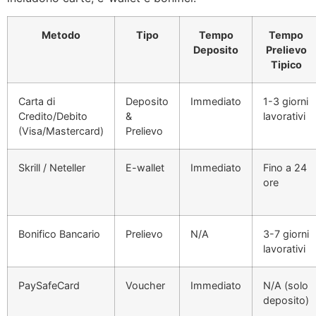
Metodo
Tipo
Tempo
Tempo
Deposito
Prelievo
Tipico
Carta di
Deposito
Immediato
1-3 giorni
Credito/Debito
&
lavorativi
(Visa/Mastercard)
Prelievo
Skrill / Neteller
E-wallet
Immediato
Fino a 24
ore
Bonifico Bancario
Prelievo
N/A
3-7 giorni
lavorativi
PaySafeCard
Voucher
Immediato
N/A (solo
deposito)