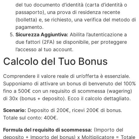
del tuo documento d’identità (carta d’identità o
passaporto), una prova di residenza recente
(bolletta) e, se richiesto, una verifica del metodo di
pagamento.
Sicurezza Aggiuntiva:
Abilita l’autenticazione a
due fattori (2FA) se disponibile, per proteggere
l’accesso al tuo account.
Calcolo del Tuo Bonus
Comprendere il valore reale di un’offerta è essenziale.
Supponiamo di attivare un bonus di benvenuto del 100%
fino a 500€ con un requisito di scommessa (wagering)
di 30x (bonus + deposito). Ecco il calcolo dettagliato.
Scenario:
Deposito di 200€, ricevi 200€ di bonus.
Totale sul conto: 400€.
Formula del requisito di scommessa:
(Importo del
deposito + Importo del bonus) x Moltiplicatore = Totale