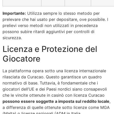
Importante:
Utilizza sempre lo stesso metodo per
prelevare che hai usato per depositare, ove possibile. I
prelievi verso metodi non utilizzati in precedenza
possono subire ritardi aggiuntivi per controlli di
sicurezza.
Licenza e Protezione del
Giocatore
La piattaforma opera sotto una licenza internazionale
rilasciata da Curacao. Questo garantisce un quadro
normativo di base. Tuttavia, è fondamentale che i
giocatori dell’UE e dei Paesi nordici siano consapevoli
che le vincite ottenute in casinò con licenza Curacao
possono essere soggette a imposta sul reddito locale
,
a differenza di quelle ottenute sotto licenze come MGA
(Malta) o licenze nazionali (ADM in Italia,