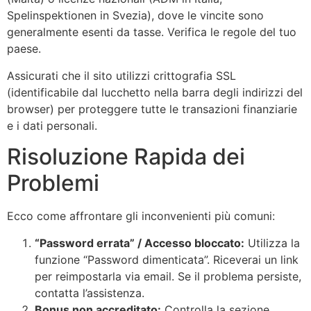
Spelinspektionen in Svezia), dove le vincite sono
generalmente esenti da tasse. Verifica le regole del tuo
paese.
Assicurati che il sito utilizzi crittografia SSL
(identificabile dal lucchetto nella barra degli indirizzi del
browser) per proteggere tutte le transazioni finanziarie
e i dati personali.
Risoluzione Rapida dei
Problemi
Ecco come affrontare gli inconvenienti più comuni:
“Password errata” / Accesso bloccato:
Utilizza la
funzione “Password dimenticata”. Riceverai un link
per reimpostarla via email. Se il problema persiste,
contatta l’assistenza.
Bonus non accreditato:
Controlla la sezione