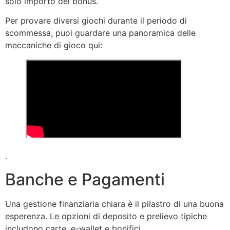
solo importo del bonus.
Per provare diversi giochi durante il periodo di
scommessa, puoi guardare una panoramica delle
meccaniche di gioco qui:
.
Banche e Pagamenti
Una gestione finanziaria chiara è il pilastro di una buona
esperenza. Le opzioni di deposito e prelievo tipiche
includono carte, e-wallet e bonifici.