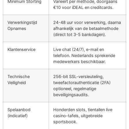
Minimum Storting
Varieert per methode, doorgaans
€10 voor iDEAL en creditcards.
Verwerkingstijd
24-48 uur voor verwerking, daarna
Opnames
afhankelijk van de betaalmethode
(direct tot 3-5 bankdagen).
Klantenservice
Live chat (24/7), e-mail en
telefoon. Nederlands sprekende
medewerkers beschikbaar.
Technische
256-bit SSL-versleuteling,
Veiligheid
tweefactorauthenticatie (2FA)
optioneel, regelmatige
beveiligingsaudits.
Spelaanbod
Honderden slots, tientallen live
(indicatief)
casino-tafels, uitgebreide
sportsbook.