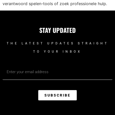
verantwoord spelen-tools of zoek professionele hulp.
STAY UPDATED
THE LATEST UPDATES STRAIGHT
TO YOUR INBOX
SUBSCRIBE