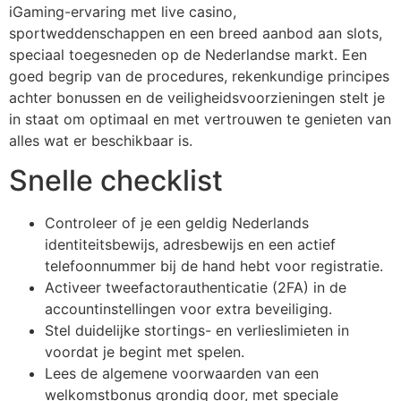
iGaming-ervaring met live casino,
sportweddenschappen en een breed aanbod aan slots,
speciaal toegesneden op de Nederlandse markt. Een
goed begrip van de procedures, rekenkundige principes
achter bonussen en de veiligheidsvoorzieningen stelt je
in staat om optimaal en met vertrouwen te genieten van
alles wat er beschikbaar is.
Snelle checklist
Controleer of je een geldig Nederlands
identiteitsbewijs, adresbewijs en een actief
telefoonnummer bij de hand hebt voor registratie.
Activeer tweefactorauthenticatie (2FA) in de
accountinstellingen voor extra beveiliging.
Stel duidelijke stortings- en verlieslimieten in
voordat je begint met spelen.
Lees de algemene voorwaarden van een
welkomstbonus grondig door, met speciale