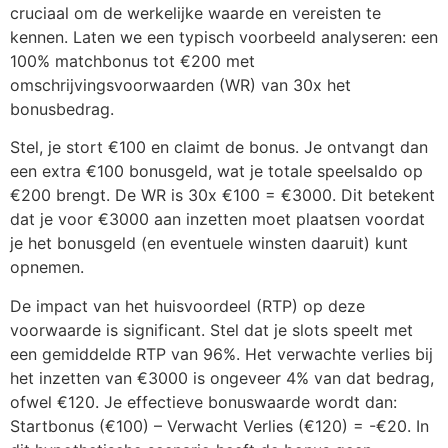
cruciaal om de werkelijke waarde en vereisten te
kennen. Laten we een typisch voorbeeld analyseren: een
100% matchbonus tot €200 met
omschrijvingsvoorwaarden (WR) van 30x het
bonusbedrag.
Stel, je stort €100 en claimt de bonus. Je ontvangt dan
een extra €100 bonusgeld, wat je totale speelsaldo op
€200 brengt. De WR is 30x €100 = €3000. Dit betekent
dat je voor €3000 aan inzetten moet plaatsen voordat
je het bonusgeld (en eventuele winsten daaruit) kunt
opnemen.
De impact van het huisvoordeel (RTP) op deze
voorwaarde is significant. Stel dat je slots speelt met
een gemiddelde RTP van 96%. Het verwachte verlies bij
het inzetten van €3000 is ongeveer 4% van dat bedrag,
ofwel €120. Je effectieve bonuswaarde wordt dan:
Startbonus (€100) – Verwacht Verlies (€120) = -€20. In