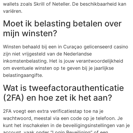
wallets zoals Skrill of Neteller. De beschikbaarheid kan
variëren.
Moet ik belasting betalen over
mijn winsten?
Winsten behaald bij een in Curaçao gelicenseerd casino
zijn niet vrijgesteld van de Nederlandse
inkomstenbelasting. Het is jouw verantwoordelijkheid
om eventuele winsten op te geven bij je jaarlijkse
belastingaangifte.
Wat is tweefactorauthenticatie
(2FA) en hoe zet ik het aan?
2FA voegt een extra verificatiestap toe na je
wachtwoord, meestal via een code op je telefoon. Je
kunt het inschakelen in de beveiligingsinstellingen van je
account, vaak onder “Login Beveiliging” of een