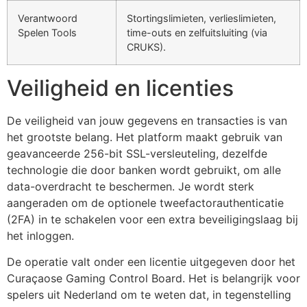
Verantwoord
Stortingslimieten, verlieslimieten,
Spelen Tools
time-outs en zelfuitsluiting (via
CRUKS).
Veiligheid en licenties
De veiligheid van jouw gegevens en transacties is van
het grootste belang. Het platform maakt gebruik van
geavanceerde 256-bit SSL-versleuteling, dezelfde
technologie die door banken wordt gebruikt, om alle
data-overdracht te beschermen. Je wordt sterk
aangeraden om de optionele tweefactorauthenticatie
(2FA) in te schakelen voor een extra beveiligingslaag bij
het inloggen.
De operatie valt onder een licentie uitgegeven door het
Curaçaose Gaming Control Board. Het is belangrijk voor
spelers uit Nederland om te weten dat, in tegenstelling