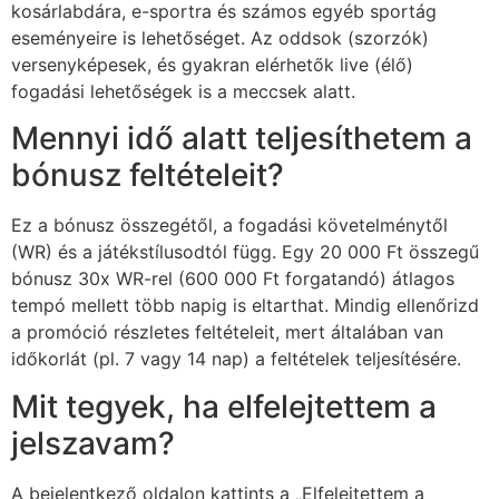
kosárlabdára, e-sportra és számos egyéb sportág
eseményeire is lehetőséget. Az oddsok (szorzók)
versenyképesek, és gyakran elérhetők live (élő)
fogadási lehetőségek is a meccsek alatt.
Mennyi idő alatt teljesíthetem a
bónusz feltételeit?
Ez a bónusz összegétől, a fogadási követelménytől
(WR) és a játékstílusodtól függ. Egy 20 000 Ft összegű
bónusz 30x WR-rel (600 000 Ft forgatandó) átlagos
tempó mellett több napig is eltarthat. Mindig ellenőrizd
a promóció részletes feltételeit, mert általában van
időkorlát (pl. 7 vagy 14 nap) a feltételek teljesítésére.
Mit tegyek, ha elfelejtettem a
jelszavam?
A bejelentkező oldalon kattints a „Elfelejtettem a