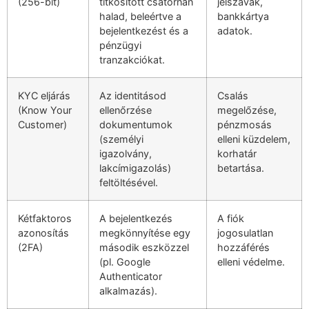
(256-bit)
titkosított csatornán
jelszavak,
halad, beleértve a
bankkártya
bejelentkezést és a
adatok.
pénzügyi
tranzakciókat.
KYC eljárás
Az identitásod
Csalás
(Know Your
ellenőrzése
megelőzése,
Customer)
dokumentumok
pénzmosás
(személyi
elleni küzdelem,
igazolvány,
korhatár
lakcímigazolás)
betartása.
feltöltésével.
Kétfaktoros
A bejelentkezés
A fiók
azonosítás
megkönnyítése egy
jogosulatlan
(2FA)
második eszközzel
hozzáférés
(pl. Google
elleni védelme.
Authenticator
alkalmazás).