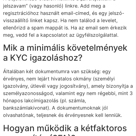
jelszavam” (vagy hasonló) linkre. Add meg a
regisztrációhoz használt email-címed, és egy jelszó-
visszaállító linket kapsz. Ha nem találod a levelet,
ellenőrizd a spam mappát is. Ha az email sem érkezik
meg, vedd fel a kapcsolatot az ügyfélszolgálattal.
Mik a minimális követelmények
a KYC igazoláshoz?
Általában két dokumentumra van szükség: egy
érvényes, nem lejárt hivatalos okmány (személyi
igazolvány, útlevél vagy jogosítvány), amely bizonyítja a
személyazonosságod, valamint egy nem régebbi, mint 3
hónapos lakcímigazolás (pl. számla,
bankszámlakivonat). A dokumentumoknak jól
olvashatónak, teljesnek és érvényesnek kell lenniük.
Hogyan működik a kétfaktoros