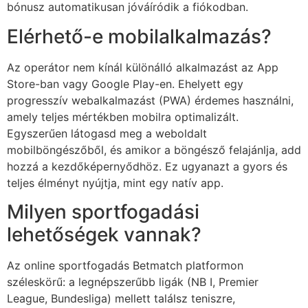
bónusz automatikusan jóváíródik a fiókodban.
Elérhető-e mobilalkalmazás?
Az operátor nem kínál különálló alkalmazást az App
Store-ban vagy Google Play-en. Ehelyett egy
progresszív webalkalmazást (PWA) érdemes használni,
amely teljes mértékben mobilra optimalizált.
Egyszerűen látogasd meg a weboldalt
mobilböngészőből, és amikor a böngésző felajánlja, add
hozzá a kezdőképernyődhöz. Ez ugyanazt a gyors és
teljes élményt nyújtja, mint egy natív app.
Milyen sportfogadási
lehetőségek vannak?
Az online sportfogadás Betmatch platformon
széleskörű: a legnépszerűbb ligák (NB I, Premier
League, Bundesliga) mellett találsz teniszre,