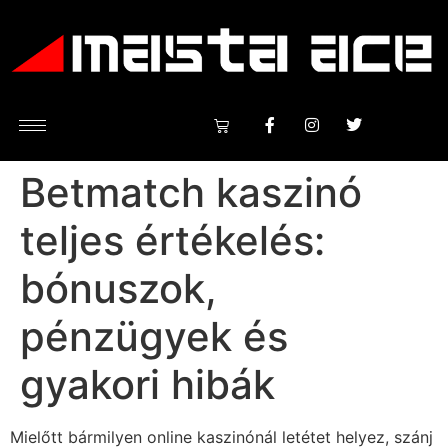
Betmatch kaszinó
teljes értékelés:
bónuszok,
pénzügyek és
gyakori hibák
Mielőtt bármilyen online kaszinónál letétet helyez, szánj