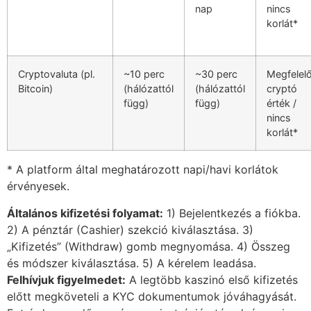
nap
nincs
korlát*
Cryptovaluta (pl.
~10 perc
~30 perc
Megfelel
Bitcoin)
(hálózattól
(hálózattól
cryptó
függ)
függ)
érték /
nincs
korlát*
* A platform által meghatározott napi/havi korlátok
érvényesek.
Általános kifizetési folyamat:
1) Bejelentkezés a fiókba.
2) A pénztár (Cashier) szekció kiválasztása. 3)
„Kifizetés” (Withdraw) gomb megnyomása. 4) Összeg
és módszer kiválasztása. 5) A kérelem leadása.
Felhívjuk figyelmedet:
A legtöbb kaszinó első kifizetés
előtt megköveteli a KYC dokumentumok jóváhagyását.