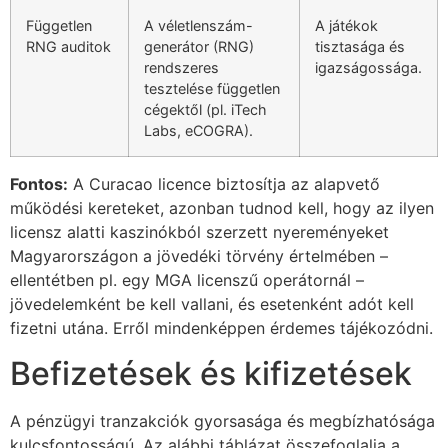
Független
A véletlenszám-
A játékok
RNG auditok
generátor (RNG)
tisztasága és
rendszeres
igazságossága.
tesztelése független
cégektől (pl. iTech
Labs, eCOGRA).
Fontos:
A Curacao licence biztosítja az alapvető
működési kereteket, azonban tudnod kell, hogy az ilyen
licensz alatti kaszinókból szerzett nyereményeket
Magyarországon a jövedéki törvény értelmében –
ellentétben pl. egy MGA licenszű operátornál –
jövedelemként be kell vallani, és esetenként adót kell
fizetni utána. Erről mindenképpen érdemes tájékozódni.
Befizetések és kifizetések
A pénzügyi tranzakciók gyorsasága és megbízhatósága
kulcsfontosságú. Az alábbi táblázat összefoglalja a