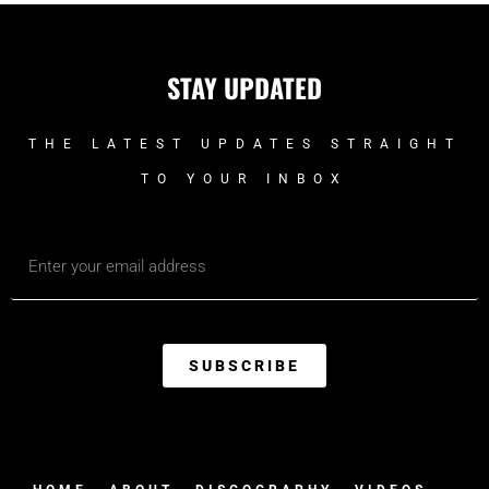
STAY UPDATED
THE LATEST UPDATES STRAIGHT
TO YOUR INBOX
SUBSCRIBE