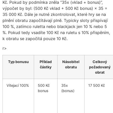
Kč. Pokud by podmínka zněla “35x (vklad + bonus)”,
výpočet by byl: (500 Kč vklad + 500 Kč bonus) × 35 =
35 000 Kč. Dále je nutné zkontrolovat, které hry se na
plnění obratu započítávají plně. Typicky sloty přispívají
100 %, zatímco ruletta nebo blackjack jen 10 % nebo 5
%. Pokud tedy vsadíte 100 Kč na ruletu s 10% přispěním,
k obratu se započítá pouze 10 Kč.
r>
Typ bonusu
Příklad
Násobitel
Celkový
částky
obratu
požadovaný
obrat
Vítejací 100%
500 Kč
35x
17 500 Kč
bonus
(bonus)