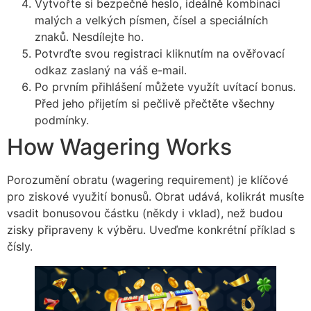
Vytvořte si bezpečné heslo, ideálně kombinaci
malých a velkých písmen, čísel a speciálních
znaků. Nesdílejte ho.
Potvrďte svou registraci kliknutím na ověřovací
odkaz zaslaný na váš e-mail.
Po prvním přihlášení můžete využít uvítací bonus.
Před jeho přijetím si pečlivě přečtěte všechny
podmínky.
How Wagering Works
Porozumění obratu (wagering requirement) je klíčové
pro ziskové využití bonusů. Obrat udává, kolikrát musíte
vsadit bonusovou částku (někdy i vklad), než budou
zisky připraveny k výběru. Uveďme konkrétní příklad s
čísly.