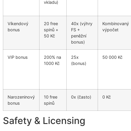
vkladu)
Víkendový
20 free
40x (výhry
Kombinovaný
bonus
spinů +
FS +
výpočet
50 Kč
peněžní
bonus)
VIP bonus
200% na
25x
50 000 Kč
1000 Kč
(bonus)
Narozeninový
10 free
0x (často)
0 Kč
bonus
spinů
Safety & Licensing