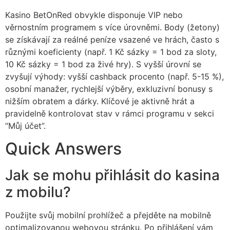
Kasino BetOnRed obvykle disponuje VIP nebo
věrnostním programem s více úrovněmi. Body (žetony)
se získávají za reálné peníze vsazené ve hrách, často s
různými koeficienty (např. 1 Kč sázky = 1 bod za sloty,
10 Kč sázky = 1 bod za živé hry). S vyšší úrovní se
zvyšují výhody: vyšší cashback procento (např. 5-15 %),
osobní manažer, rychlejší výběry, exkluzivní bonusy s
nižším obratem a dárky. Klíčové je aktivně hrát a
pravidelně kontrolovat stav v rámci programu v sekci
“Můj účet”.
Quick Answers
Jak se mohu přihlásit do kasina
z mobilu?
Použijte svůj mobilní prohlížeč a přejděte na mobilně
optimalizovanou webovou stránku. Po přihlášení vám