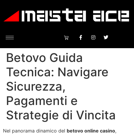
Betovo Guida
Tecnica: Navigare
Sicurezza,
Pagamenti e
Strategie di Vincita
Nel panorama dinamico del
betovo online casino
,