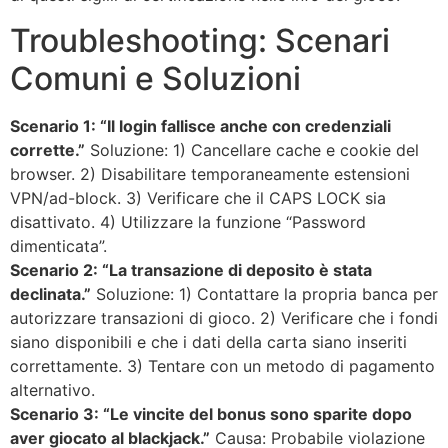
Troubleshooting: Scenari
Comuni e Soluzioni
Scenario 1: “Il login fallisce anche con credenziali
corrette.”
Soluzione: 1) Cancellare cache e cookie del
browser. 2) Disabilitare temporaneamente estensioni
VPN/ad-block. 3) Verificare che il CAPS LOCK sia
disattivato. 4) Utilizzare la funzione “Password
dimenticata”.
Scenario 2: “La transazione di deposito è stata
declinata.”
Soluzione: 1) Contattare la propria banca per
autorizzare transazioni di gioco. 2) Verificare che i fondi
siano disponibili e che i dati della carta siano inseriti
correttamente. 3) Tentare con un metodo di pagamento
alternativo.
Scenario 3: “Le vincite del bonus sono sparite dopo
aver giocato al blackjack.”
Causa: Probabile violazione