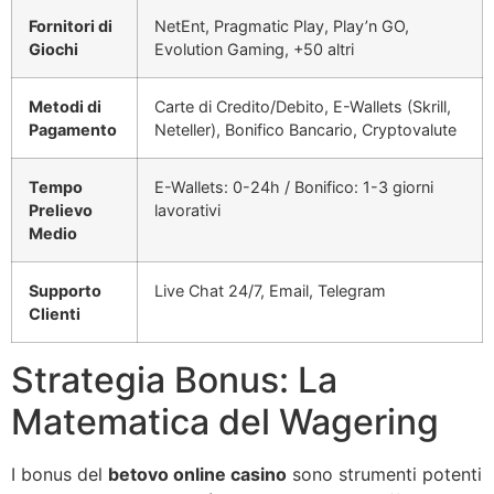
Fornitori di
NetEnt, Pragmatic Play, Play’n GO,
Giochi
Evolution Gaming, +50 altri
Metodi di
Carte di Credito/Debito, E-Wallets (Skrill,
Pagamento
Neteller), Bonifico Bancario, Cryptovalute
Tempo
E-Wallets: 0-24h / Bonifico: 1-3 giorni
Prelievo
lavorativi
Medio
Supporto
Live Chat 24/7, Email, Telegram
Clienti
Strategia Bonus: La
Matematica del Wagering
I bonus del
betovo online casino
sono strumenti potenti