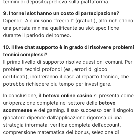
termini di deposito/prelievo sulla piattaforma.
9. I tornei slot hanno un costo di partecipazione?
Dipende. Alcuni sono “freeroll” (gratuiti), altri richiedono
una puntata minima qualificante su slot specifiche
durante il periodo del torneo.
10. Il live chat supporto è in grado di risolvere problemi
tecnici complessi?
Il primo livello di supporto risolve questioni comuni. Per
problemi tecnici profondi (es., errori di gioco
certificati), inoltreranno il caso al reparto tecnico, che
potrebbe richiedere più tempo per investigare.
In conclusione, il
betovo online casino
si presenta come
un’operazione completa nel settore delle
betovo
scommesse
e del gaming. Il suo successo per il singolo
giocatore dipende dall’applicazione rigorosa di una
strategia informata: verifica completa dell’account,
comprensione matematica dei bonus, selezione di