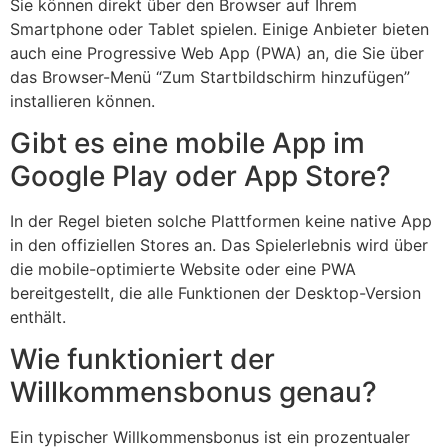
Sie können direkt über den Browser auf Ihrem
Smartphone oder Tablet spielen. Einige Anbieter bieten
auch eine Progressive Web App (PWA) an, die Sie über
das Browser-Menü “Zum Startbildschirm hinzufügen”
installieren können.
Gibt es eine mobile App im
Google Play oder App Store?
In der Regel bieten solche Plattformen keine native App
in den offiziellen Stores an. Das Spielerlebnis wird über
die mobile-optimierte Website oder eine PWA
bereitgestellt, die alle Funktionen der Desktop-Version
enthält.
Wie funktioniert der
Willkommensbonus genau?
Ein typischer Willkommensbonus ist ein prozentualer