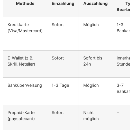
Methode
Einzahlung
Auszahlung
Ty
Bearb
Kreditkarte
Sofort
Möglich
1-3
(Visa/Mastercard)
Bankar
E-Wallet (z.B.
Sofort
Sofort bis
Innerh
Skrill, Neteller)
24h
Stund
Banküberweisung
1-3 Tage
Möglich
3-7
Bankar
Prepaid-Karte
Sofort
Nicht
–
(paysafecard)
möglich