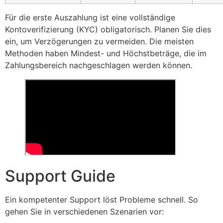
Für die erste Auszahlung ist eine vollständige
Kontoverifizierung (KYC) obligatorisch. Planen Sie dies
ein, um Verzögerungen zu vermeiden. Die meisten
Methoden haben Mindest- und Höchstbeträge, die im
Zahlungsbereich nachgeschlagen werden können.
Support Guide
Ein kompetenter Support löst Probleme schnell. So
gehen Sie in verschiedenen Szenarien vor: