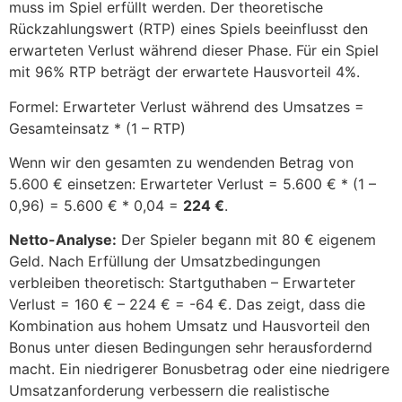
muss im Spiel erfüllt werden. Der theoretische
Rückzahlungswert (RTP) eines Spiels beeinflusst den
erwarteten Verlust während dieser Phase. Für ein Spiel
mit 96% RTP beträgt der erwartete Hausvorteil 4%.
Formel: Erwarteter Verlust während des Umsatzes =
Gesamteinsatz * (1 – RTP)
Wenn wir den gesamten zu wendenden Betrag von
5.600 € einsetzen: Erwarteter Verlust = 5.600 € * (1 –
0,96) = 5.600 € * 0,04 =
224 €
.
Netto-Analyse:
Der Spieler begann mit 80 € eigenem
Geld. Nach Erfüllung der Umsatzbedingungen
verbleiben theoretisch: Startguthaben – Erwarteter
Verlust = 160 € – 224 € = -64 €. Das zeigt, dass die
Kombination aus hohem Umsatz und Hausvorteil den
Bonus unter diesen Bedingungen sehr herausfordernd
macht. Ein niedrigerer Bonusbetrag oder eine niedrigere
Umsatzanforderung verbessern die realistische