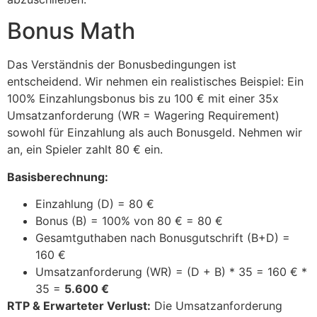
Bonus Math
Das Verständnis der Bonusbedingungen ist
entscheidend. Wir nehmen ein realistisches Beispiel: Ein
100% Einzahlungsbonus bis zu 100 € mit einer 35x
Umsatzanforderung (WR = Wagering Requirement)
sowohl für Einzahlung als auch Bonusgeld. Nehmen wir
an, ein Spieler zahlt 80 € ein.
Basisberechnung:
Einzahlung (D) = 80 €
Bonus (B) = 100% von 80 € = 80 €
Gesamtguthaben nach Bonusgutschrift (B+D) =
160 €
Umsatzanforderung (WR) = (D + B) * 35 = 160 € *
35 =
5.600 €
RTP & Erwarteter Verlust:
Die Umsatzanforderung