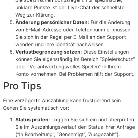
unklare Punkte ist der Live-Chat der schnellste
Weg zur Klärung.
Änderung persönlicher Daten:
Für die Änderung
von E-Mail-Adresse oder Telefonnummer müssen
Sie sich in der Regel per E-Mail an den Support
wenden und Ihre Identität nachweisen.
Verlustbegrenzung setzen:
Diese Einstellungen
können Sie eigenständig im Bereich “Spielerschutz”
oder “Verantwortungsvolles Spielen” in Ihrem
Konto vornehmen. Bei Problemen hilft der Support.
Pro Tips
Eine verzögerte Auszahlung kann frustrierend sein.
Gehen Sie systematisch vor:
Status prüfen:
Loggen Sie sich ein und überprüfen
Sie im Auszahlungsverlauf den Status Ihrer Anfrage
(“In Bearbeitung”, “Genehmigt”, “Ausgezahlt”).