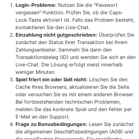
Login-Probleme:
Nutzen Sie die “Passwort
vergessen”-Funktion. Prüfen Sie, ob die Caps-
Lock-Taste aktiviert ist. Falls das Problem besteht,
kontaktieren Sie den Live-Chat.
Einzahlung nicht gutgeschrieben:
Überprüfen Sie
zunächst den Status Ihrer Transaktion bei Ihrem
Zahlungsanbieter. Sammeln Sie dann den
Transaktionsbeleg (ID) und wenden Sie sich an den
Live-Chat. Die Lösung erfolgt meist innerhalb
weniger Minuten.
Spiel friert ein oder lädt nicht:
Löschen Sie den
Cache Ihres Browsers, aktualisieren Sie die Seite
oder versuchen Sie es mit einem anderen Browser.
Bei fortbestehenden technischen Problemen,
melden Sie das konkrete Spiel und den Fehler per
E-Mail an den Support.
Frage zu Bonusbedingungen:
Lesen Sie zunächst
die allgemeinen Geschäftsbedingungen (AGB) und
die spezifischen Bonusregeln. Für spezifische,