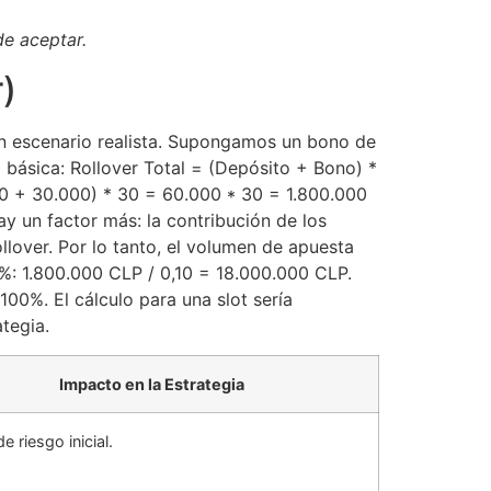
de aceptar.
)
un escenario realista. Supongamos un bono de
 básica: Rollover Total = (Depósito + Bono) *
00 + 30.000) * 30 = 60.000 * 30 = 1.800.000
ay un factor más: la contribución de los
llover. Por lo tanto, el volumen de apuesta
10%: 1.800.000 CLP / 0,10 = 18.000.000 CLP.
00%. El cálculo para una slot sería
tegia.
Impacto en la Estrategia
de riesgo inicial.