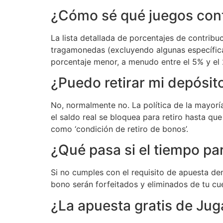
¿Cómo sé qué juegos contr
La lista detallada de porcentajes de contrib
tragamonedas (excluyendo algunas específicas
porcentaje menor, a menudo entre el 5% y el
¿Puedo retirar mi depósito
No, normalmente no. La política de la mayoría
el saldo real se bloquea para retiro hasta qu
como ‘condición de retiro de bonos’.
¿Qué pasa si el tiempo par
Si no cumples con el requisito de apuesta den
bono serán forfeitados y eliminados de tu cu
¿La apuesta gratis de Juga