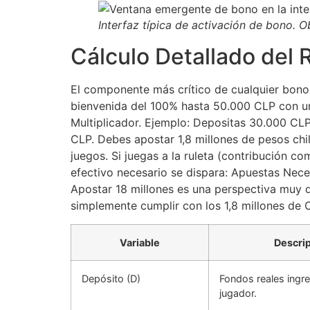
Interfaz típica de activación de bono. Ob
Cálculo Detallado del 
El componente más crítico de cualquier bono
bienvenida del 100% hasta 50.000 CLP con un 
Multiplicador. Ejemplo: Depositas 30.000 CL
CLP. Debes apostar 1,8 millones de pesos chil
juegos. Si juegas a la ruleta (contribución c
efectivo necesario se dispara: Apuestas Neces
Apostar 18 millones es una perspectiva muy di
simplemente cumplir con los 1,8 millones de 
Variable
Descri
Depósito (D)
Fondos reales ingr
jugador.