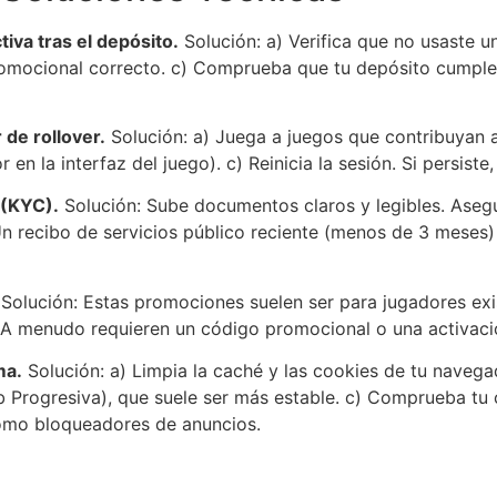
iva tras el depósito.
Solución: a) Verifica que no usaste 
 promocional correcto. c) Comprueba que tu depósito cumple
 de rollover.
Solución: a) Juega a juegos que contribuyan 
en la interfaz del juego). c) Reinicia la sesión. Si persiste
 (KYC).
Solución: Sube documentos claros y legibles. Asegú
Un recibo de servicios público reciente (menos de 3 meses
Solución: Estas promociones suelen ser para jugadores exis
. A menudo requieren un código promocional o una activac
ma.
Solución: a) Limpia la caché y las cookies de tu navegad
b Progresiva), que suele ser más estable. c) Comprueba tu 
omo bloqueadores de anuncios.