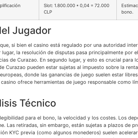
plificación
Slot: 1.800.000 * 0,04 = 72.000
Estimac
CLP
bono.
del Jugador
que, si bien el casino está regulado por una autoridad inte
ugar, la resolución de disputas pasa principalmente por el 
ncias de Curazao. En segundo lugar, y esto es crucial para l
e Curazao pueden estar sujetas al impuesto sobre la renta l
 europeas, donde las ganancias de juego suelen estar libre
el casino ofrece herramientas de juego responsable como lím
isis Técnico
egibilidad para el bono, la velocidad y los costes. Los depó
ne. Las retiradas, sin embargo, están sujetas a plazos de 
ación KYC previa (como algunos monederos) suelen acelerar