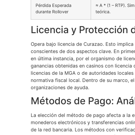
Pérdida Esperada
≈ A * (1 – RTP). Sim
durante Rollover
teórica.
Licencia y Protección 
Opera bajo licencia de Curazao. Esto implica 
conscientes de dos aspectos clave. En primer l
en última instancia, por el organismo de lice
ganancias obtenidas en casinos con licencia d
licencias de la MGA o de autoridades locales
normativa fiscal local. Dentro de su marco, 
organizaciones de ayuda.
Métodos de Pago: Anál
La elección del método de pago afecta a la el
monederos electrónicos y transferencias onli
de la red bancaria. Los métodos con verific