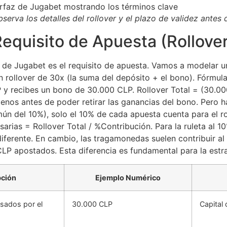
serva los detalles del rollover y el plazo de validez antes 
Requisito de Apuesta (Rollover
 de Jugabet es el requisito de apuesta. Vamos a modelar 
rollover de 30x (la suma del depósito + el bono). Fórmula
P y recibes un bono de 30.000 CLP. Rollover Total = (30.0
enos antes de poder retirar las ganancias del bono. Pero h
omún del 10%), solo el 10% de cada apuesta cuenta para el ro
arias = Rollover Total / %Contribución. Para la ruleta al 
ferente. En cambio, las tragamonedas suelen contribuir al 1
CLP apostados. Esta diferencia es fundamental para la estra
pción
Ejemplo Numérico
esados por el
30.000 CLP
Capital 