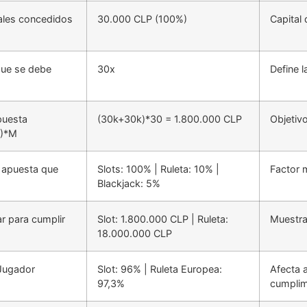
les concedidos
30.000 CLP (100%)
Capital 
ue se debe
30x
Define 
puesta
(30k+30k)*30 = 1.800.000 CLP
Objetivo
B)*M
 apuesta que
Slots: 100% | Ruleta: 10% |
Factor m
Blackjack: 5%
ar para cumplir
Slot: 1.800.000 CLP | Ruleta:
Muestra
18.000.000 CLP
 Jugador
Slot: 96% | Ruleta Europea:
Afecta a
97,3%
cumplimi