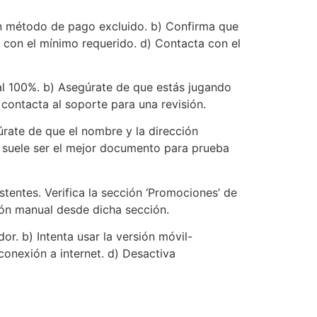
un método de pago excluido. b) Confirma que
 con el mínimo requerido. d) Contacta con el
al 100%. b) Asegúrate de que estás jugando
, contacta al soporte para una revisión.
rate de que el nombre y la dirección
) suele ser el mejor documento para prueba
tentes. Verifica la sección ‘Promociones’ de
ión manual desde dicha sección.
or. b) Intenta usar la versión móvil-
conexión a internet. d) Desactiva