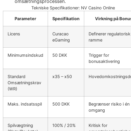
omsætningsprocessen.
Tekniske Specifikationer: NV Casino Online
Parameter
Specifikation
Virkning på Bonu
Licens
Curacao
Definerer regulatorisk
eGaming
ramme
Minimumsindskud
50 DKK
Trigger for
bonusaktivering
Standard
x35 – x50
Hovedomkostningsdr
Omsætningskrav
(WR)
Maks. indsatsspil
500 DKK
Begrænser risiko i én
omgang
Spilvægtning
100% / 20%
Kritisk for