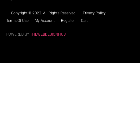
Copyright © 2023. All Rights Reserved.
Privacy Policy
Terms Of Use
My Account
Register
Cart
POWERED BY
THEWEBDESIGNHUB