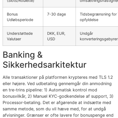
(Slots/Roulette)
omsætningshastighe
Bonus
7-30 dage
Tidsbegrænsning for
Udløbsperiode
opfyldelse
Understøttede
DKK, EUR,
Undgår
Valutaer
USD
konverteringsgebyrer
Banking &
Sikkerhedsarkitektur
Alle transaktioner på platformen krypteres med TLS 1.2
eller højere. Ved udbetaling gennemgår din anmodning
en tre-trins pipeline: 1) Automatisk kontrol mod
bonusvilkår, 2) Manuel KYC-godkendelse af support, 3)
Processor-betaling. Det er afgørende at indsætte med
samme metode, som du vil hæve med, for at undgå
afvisninger. Grænser er ofte lavere for bonuspenge end