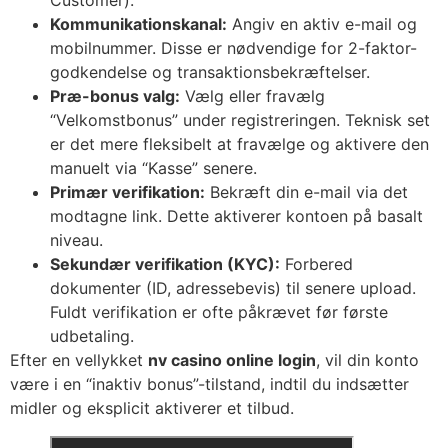
Kommunikationskanal:
Angiv en aktiv e-mail og
mobilnummer. Disse er nødvendige for 2-faktor-
godkendelse og transaktionsbekræftelser.
Præ-bonus valg:
Vælg eller fravælg
“Velkomstbonus” under registreringen. Teknisk set
er det mere fleksibelt at fravælge og aktivere den
manuelt via “Kasse” senere.
Primær verifikation:
Bekræft din e-mail via det
modtagne link. Dette aktiverer kontoen på basalt
niveau.
Sekundær verifikation (KYC):
Forbered
dokumenter (ID, adressebevis) til senere upload.
Fuldt verifikation er ofte påkrævet før første
udbetaling.
Efter en vellykket
nv casino online login
, vil din konto
være i en “inaktiv bonus”-tilstand, indtil du indsætter
midler og eksplicit aktiverer et tilbud.