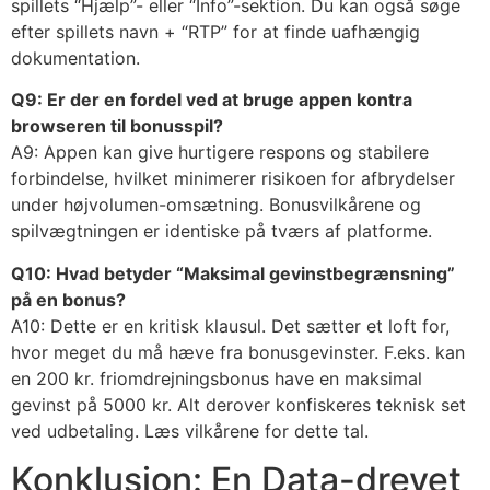
spillets “Hjælp”- eller “Info”-sektion. Du kan også søge
efter spillets navn + “RTP” for at finde uafhængig
dokumentation.
Q9: Er der en fordel ved at bruge appen kontra
browseren til bonusspil?
A9: Appen kan give hurtigere respons og stabilere
forbindelse, hvilket minimerer risikoen for afbrydelser
under højvolumen-omsætning. Bonusvilkårene og
spilvægtningen er identiske på tværs af platforme.
Q10: Hvad betyder “Maksimal gevinstbegrænsning”
på en bonus?
A10: Dette er en kritisk klausul. Det sætter et loft for,
hvor meget du må hæve fra bonusgevinster. F.eks. kan
en 200 kr. friomdrejningsbonus have en maksimal
gevinst på 5000 kr. Alt derover konfiskeres teknisk set
ved udbetaling. Læs vilkårene for dette tal.
Konklusion: En Data-drevet