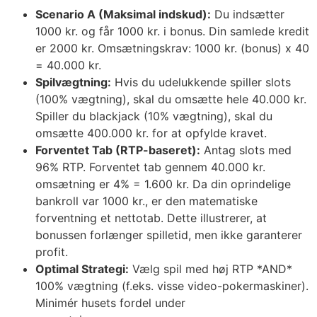
Scenario A (Maksimal indskud):
Du indsætter
1000 kr. og får 1000 kr. i bonus. Din samlede kredit
er 2000 kr. Omsætningskrav: 1000 kr. (bonus) x 40
= 40.000 kr.
Spilvægtning:
Hvis du udelukkende spiller slots
(100% vægtning), skal du omsætte hele 40.000 kr.
Spiller du blackjack (10% vægtning), skal du
omsætte 400.000 kr. for at opfylde kravet.
Forventet Tab (RTP-baseret):
Antag slots med
96% RTP. Forventet tab gennem 40.000 kr.
omsætning er 4% = 1.600 kr. Da din oprindelige
bankroll var 1000 kr., er den matematiske
forventning et nettotab. Dette illustrerer, at
bonussen forlænger spilletid, men ikke garanterer
profit.
Optimal Strategi:
Vælg spil med høj RTP *AND*
100% vægtning (f.eks. visse video-pokermaskiner).
Minimér husets fordel under