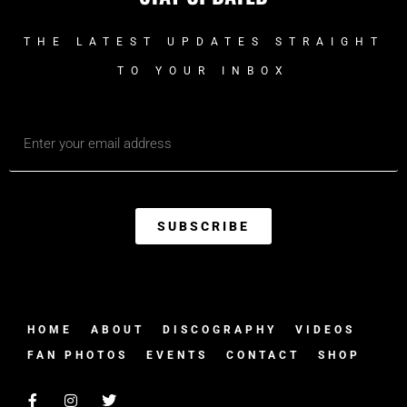
THE LATEST UPDATES STRAIGHT
TO YOUR INBOX
SUBSCRIBE
HOME
ABOUT
DISCOGRAPHY
VIDEOS
FAN PHOTOS
EVENTS
CONTACT
SHOP