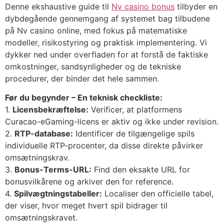
Denne ekshaustive guide til
Nv casino bonus
tilbyder en
dybdegående gennemgang af systemet bag tilbudene
på Nv casino online, med fokus på matematiske
modeller, risikostyring og praktisk implementering. Vi
dykker ned under overfladen for at forstå de faktiske
omkostninger, sandsynligheder og de tekniske
procedurer, der binder det hele sammen.
Før du begynder – En teknisk checkliste:
1.
Licensbekræftelse:
Verificer, at platformens
Curacao-eGaming-licens er aktiv og ikke under revision.
2.
RTP-database:
Identificer de tilgængelige spils
individuelle RTP-procenter, da disse direkte påvirker
omsætningskrav.
3.
Bonus-Terms-URL:
Find den eksakte URL for
bonusvilkårene og arkiver den for reference.
4.
Spilvægtningstabeller:
Localiser den officielle tabel,
der viser, hvor meget hvert spil bidrager til
omsætningskravet.