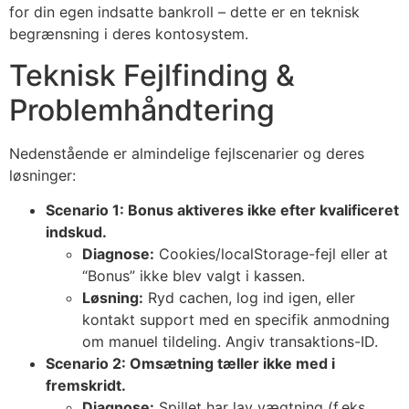
for din egen indsatte bankroll – dette er en teknisk
begrænsning i deres kontosystem.
Teknisk Fejlfinding &
Problemhåndtering
Nedenstående er almindelige fejlscenarier og deres
løsninger:
Scenario 1: Bonus aktiveres ikke efter kvalificeret
indskud.
Diagnose:
Cookies/localStorage-fejl eller at
“Bonus” ikke blev valgt i kassen.
Løsning:
Ryd cachen, log ind igen, eller
kontakt support med en specifik anmodning
om manuel tildeling. Angiv transaktions-ID.
Scenario 2: Omsætning tæller ikke med i
fremskridt.
Diagnose:
Spillet har lav vægtning (f.eks.