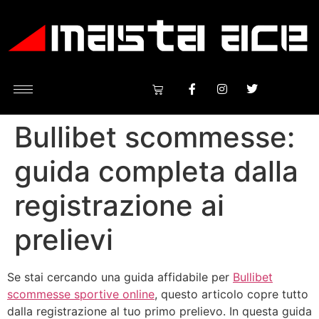
Bullibet scommesse:
guida completa dalla
registrazione ai
prelievi
Se stai cercando una guida affidabile per
Bullibet
scommesse sportive online
, questo articolo copre tutto
dalla registrazione al tuo primo prelievo. In questa guida