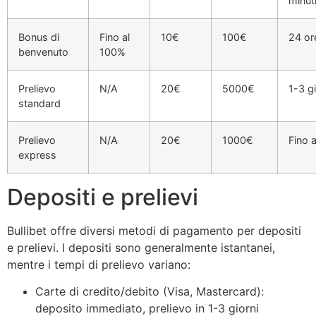
minut
Bonus di
Fino al
10€
100€
24 or
benvenuto
100%
Prelievo
N/A
20€
5000€
1-3 gi
standard
Prelievo
N/A
20€
1000€
Fino 
express
Depositi e prelievi
Bullibet offre diversi metodi di pagamento per depositi
e prelievi. I depositi sono generalmente istantanei,
mentre i tempi di prelievo variano:
Carte di credito/debito (Visa, Mastercard):
deposito immediato, prelievo in 1-3 giorni