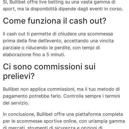
Sì, Bullibet offre live betting su una vasta gamma di
sport, ma la disponibilità dipende dagli eventi in corso.
Come funziona il cash out?
Il cash out ti permette di chiudere una scommessa
prima della fine dell’evento, accettando una vincita
parziale o riducendo le perdite, con tempi di
elaborazione fino a 5 minuti.
Ci sono commissioni sui
prelievi?
Bullibet non applica commissioni, ma il tuo metodo di
pagamento potrebbe farlo. Controlla sempre i termini
del servizio.
In conclusione, Bullibet offre una piattaforma completa
per le scommesse sportive online, con un’ampia gamma
di mercati, strumenti di sicurezza e opzioni di