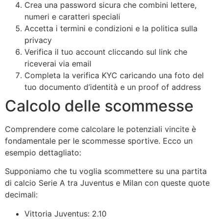
Crea una password sicura che combini lettere,
numeri e caratteri speciali
Accetta i termini e condizioni e la politica sulla
privacy
Verifica il tuo account cliccando sul link che
riceverai via email
Completa la verifica KYC caricando una foto del
tuo documento d’identità e un proof of address
Calcolo delle scommesse
Comprendere come calcolare le potenziali vincite è
fondamentale per le scommesse sportive. Ecco un
esempio dettagliato:
Supponiamo che tu voglia scommettere su una partita
di calcio Serie A tra Juventus e Milan con queste quote
decimali:
Vittoria Juventus: 2.10