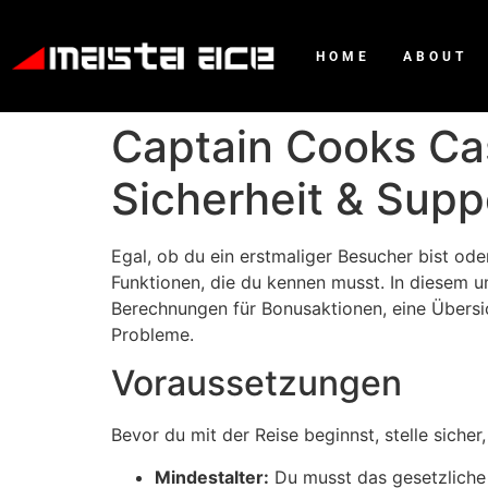
HOME
ABOUT
Captain Cooks Ca
Sicherheit & Supp
Egal, ob du ein erstmaliger Besucher bist od
Funktionen, die du kennen musst. In diesem u
Berechnungen für Bonusaktionen, eine Übersi
Probleme.
Voraussetzungen
Bevor du mit der Reise beginnst, stelle sicher
Mindestalter:
Du musst das gesetzliche M