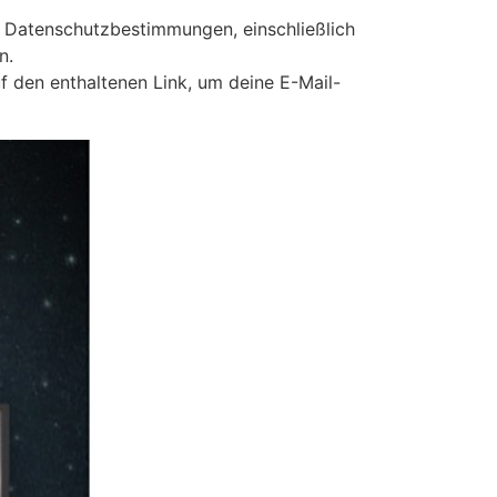
Datenschutzbestimmungen, einschließlich
n.
f den enthaltenen Link, um deine E-Mail-