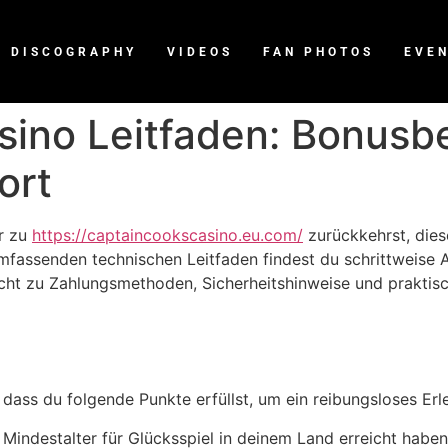
DISCOGRAPHY
VIDEOS
FAN PHOTOS
EVE
sino Leitfaden: Bonusb
ort
er zu
https://captaincookscasino.eu.com/
zurückkehrst, dies
mfassenden technischen Leitfaden findest du schrittweise A
cht zu Zahlungsmethoden, Sicherheitshinweise und praktisc
, dass du folgende Punkte erfüllst, um ein reibungsloses Erl
indestalter für Glücksspiel in deinem Land erreicht haben,