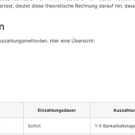
test, deutet diese theoretische Rechnung darauf hin, dass 
n
Auszahlungsmethoden. Hier eine Übersicht:
Einzahlungsdauer
Auszahlu
e
Sofort
1–5 Bankarbeitstag