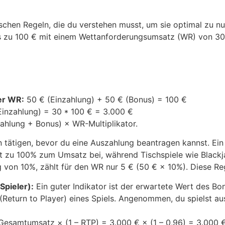
hen Regeln, die du verstehen musst, um sie optimal zu nut
s zu 100 € mit einem Wettanforderungsumsatz (WR) von 30
er WR:
50 € (Einzahlung) + 50 € (Bonus) = 100 €
inzahlung) = 30 * 100 € = 3.000 €
ahlung + Bonus) × WR-Multiplikator.
 tätigen, bevor du eine Auszahlung beantragen kannst. Ein 
t zu 100% zum Umsatz bei, während Tischspiele wie Blackj
g von 10%, zählt für den WR nur 5 € (50 € × 10%). Diese R
Spieler):
Ein guter Indikator ist der erwartete Wert des 
(Return to Player) eines Spiels. Angenommen, du spielst au
esamtumsatz × (1 – RTP) = 3.000 € × (1 – 0,96) = 3.000 €