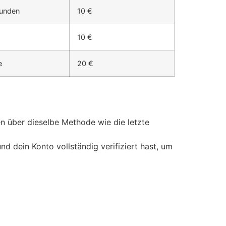
tunden
10 €
10 €
e
20 €
n über dieselbe Methode wie die letzte
d dein Konto vollständig verifiziert hast, um