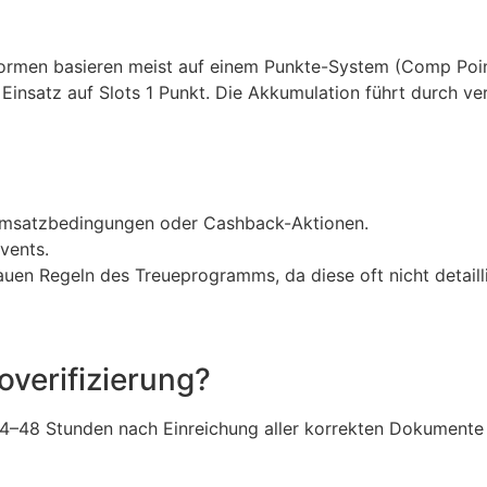
ormen basieren meist auf einem Punkte-System (Comp Points
Einsatz auf Slots 1 Punkt. Die Akkumulation führt durch ver
 Umsatzbedingungen oder Cashback-Aktionen.
vents.
n Regeln des Treueprogramms, da diese oft nicht detaillie
overifizierung?
 24–48 Stunden nach Einreichung aller korrekten Dokument