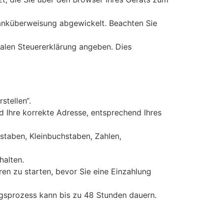
anküberweisung abgewickelt. Beachten Sie
alen Steuererklärung angeben. Dies
stellen“.
d Ihre korrekte Adresse, entsprechend Ihres
taben, Kleinbuchstaben, Zahlen,
halten.
en zu starten, bevor Sie eine Einzahlung
ngsprozess kann bis zu 48 Stunden dauern.