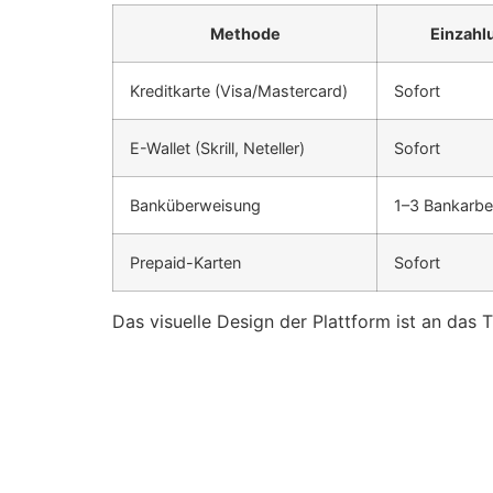
Methode
Einzahl
Kreditkarte (Visa/Mastercard)
Sofort
E-Wallet (Skrill, Neteller)
Sofort
Banküberweisung
1–3 Bankarbe
Prepaid-Karten
Sofort
Das visuelle Design der Plattform ist an das