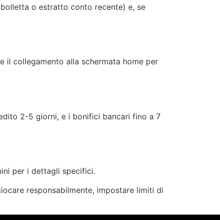
bolletta o estratto conto recente) e, se
ere il collegamento alla schermata home per
ito 2-5 giorni, e i bonifici bancari fino a 7
ni per i dettagli specifici.
giocare responsabilmente, impostare limiti di