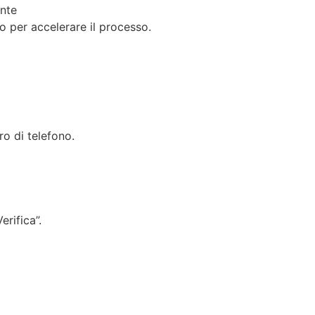
ente
po per accelerare il processo.
ro di telefono.
erifica”.