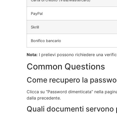
PayPal
Skrill
Bonifico bancario
Nota:
I prelievi possono richiedere una verific
Common Questions
Come recupero la passwo
Clicca su “Password dimenticata” nella pagina 
dalla precedente.
Quali documenti servono p