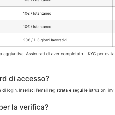
10€ / Istantaneo
10€ / Istantaneo
20€ / 1-3 giorni lavorativi
a aggiuntiva. Assicurati di aver completato il KYC per evitar
rd di accesso?
di login. Inserisci l’email registrata e segui le istruzioni 
er la verifica?