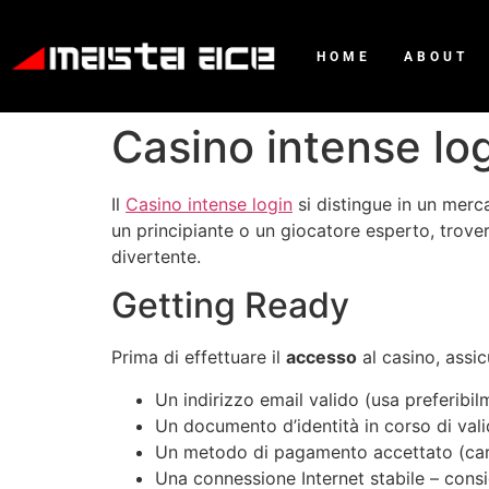
HOME
ABOUT
Casino intense log
Il
Casino intense login
si distingue in un merc
un principiante o un giocatore esperto, trover
divertente.
Getting Ready
Prima di effettuare il
accesso
al casino, assi
Un indirizzo email valido (usa preferib
Un documento d’identità in corso di vali
Un metodo di pagamento accettato (carte 
Una connessione Internet stabile – cons