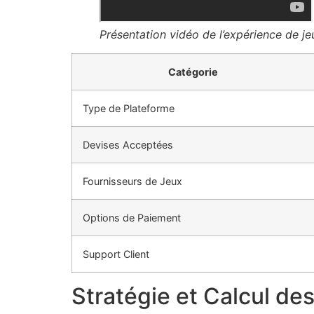
Présentation vidéo de l’expérience de je
Catégorie
Type de Plateforme
Devises Acceptées
Fournisseurs de Jeux
Options de Paiement
Support Client
Stratégie et Calcul de