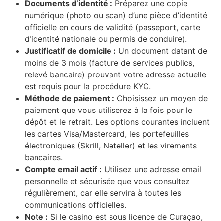
Documents d’identité :
Préparez une copie
numérique (photo ou scan) d’une pièce d’identité
officielle en cours de validité (passeport, carte
d’identité nationale ou permis de conduire).
Justificatif de domicile :
Un document datant de
moins de 3 mois (facture de services publics,
relevé bancaire) prouvant votre adresse actuelle
est requis pour la procédure KYC.
Méthode de paiement :
Choisissez un moyen de
paiement que vous utiliserez à la fois pour le
dépôt et le retrait. Les options courantes incluent
les cartes Visa/Mastercard, les portefeuilles
électroniques (Skrill, Neteller) et les virements
bancaires.
Compte email actif :
Utilisez une adresse email
personnelle et sécurisée que vous consultez
régulièrement, car elle servira à toutes les
communications officielles.
Note :
Si le casino est sous licence de Curaçao,