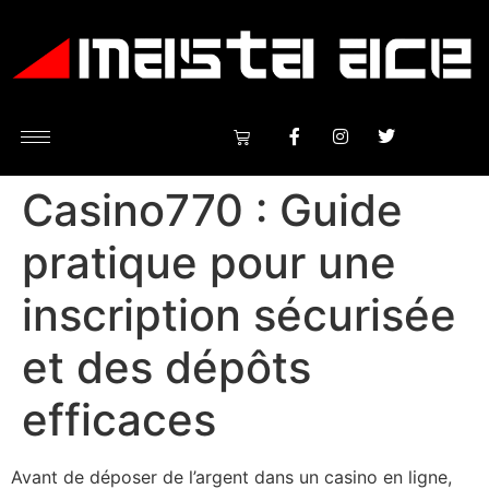
Casino770 : Guide
pratique pour une
inscription sécurisée
et des dépôts
efficaces
Avant de déposer de l’argent dans un casino en ligne,