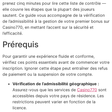
prenez cinq minutes pour lire cette liste de contrôle —
elle couvre les étapes que la plupart des joueurs
sautent. Ce guide vous accompagne de la vérification
de l’admissibilité à la gestion de votre premier bonus sur
Casino770, en mettant l’accent sur la sécurité et
l’efficacité.
Prérequis
Pour garantir une expérience fluide et conforme,
vérifiez ces points essentiels avant de commencer votre
inscription. Ignorer cette étape peut entraîner des refus
de paiement ou la suspension de votre compte.
Vérification de l’admissibilité géographique :
Assurez-vous que les services de
Casino770
sont
accessibles depuis votre pays de résidence. Les
restrictions peuvent varier en fonction de la
licence.