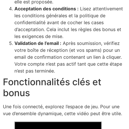
elle est proposée.
Acceptation des conditions :
Lisez attentivement
les conditions générales et la politique de
confidentialité avant de cocher les cases
d’acceptation. Cela inclut les règles des bonus et
les exigences de mise.
Validation de l’email :
Après soumission, vérifiez
votre boîte de réception (et vos spams) pour un
email de confirmation contenant un lien à cliquer.
Votre compte n’est pas actif tant que cette étape
n’est pas terminée.
Fonctionnalités clés et
bonus
Une fois connecté, explorez l’espace de jeu. Pour une
vue d’ensemble dynamique, cette vidéo peut être utile.