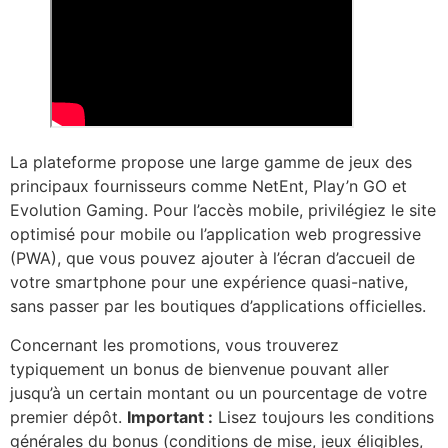
La plateforme propose une large gamme de jeux des
principaux fournisseurs comme NetEnt, Play’n GO et
Evolution Gaming. Pour l’accès mobile, privilégiez le site
optimisé pour mobile ou l’application web progressive
(PWA), que vous pouvez ajouter à l’écran d’accueil de
votre smartphone pour une expérience quasi-native,
sans passer par les boutiques d’applications officielles.
Concernant les promotions, vous trouverez
typiquement un bonus de bienvenue pouvant aller
jusqu’à un certain montant ou un pourcentage de votre
premier dépôt.
Important :
Lisez toujours les conditions
générales du bonus (conditions de mise, jeux éligibles,