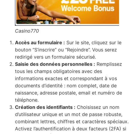
Casino770
Accès au formulaire :
Sur le site, cliquez sur le
bouton “S’inscrire” ou “Rejoindre”. Vous serez
redirigé vers un formulaire sécurisé.
Saisie des données personnelles :
Remplissez
tous les champs obligatoires avec des
informations exactes et correspondant à vos
documents d’identité : nom complet, date de
naissance, adresse postale, email et numéro de
téléphone.
Création des identifiants :
Choisissez un nom
d’utilisateur unique et un mot de passe robuste,
combinant lettres, chiffres et caractères spéciaux.
Activez l’authentification à deux facteurs (2FA) si