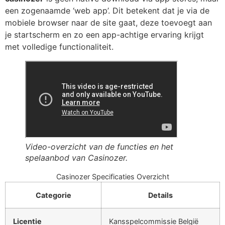
een zogenaamde ‘web app’. Dit betekent dat je via de
mobiele browser naar de site gaat, deze toevoegt aan
je startscherm en zo een app-achtige ervaring krijgt
met volledige functionaliteit.
Video-overzicht van de functies en het
spelaanbod van Casinozer.
Casinozer Specificaties Overzicht
Categorie
Details
Licentie
Kansspelcommissie België