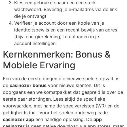
Kies een gebruikersnaam en een sterk
wachtwoord. Bevestig je e-mailadres via de link
die je ontvangt.
Verifieer je account door een kopie van je
identiteitsbewijs en een recent bewijs van adres
(bijv. energierekening) te uploaden in je
accountinstellingen.
Kernkenmerken: Bonus &
Mobiele Ervaring
Een van de eerste dingen die nieuwe spelers opvalt, is
de
casinozer bonus
voor nieuwe klanten. Dit is
doorgaans een welkomstpakket dat gespreid is over de
eerste paar stortingen. Lees altijd de specifieke
voorwaarden, met name de speelvereisten (WR) en de
geldigheidsduur. Voor het spelen onderweg is de
casinozer app
een handige oplossing. De
app
casinozer
is geen native download via app stores, maar