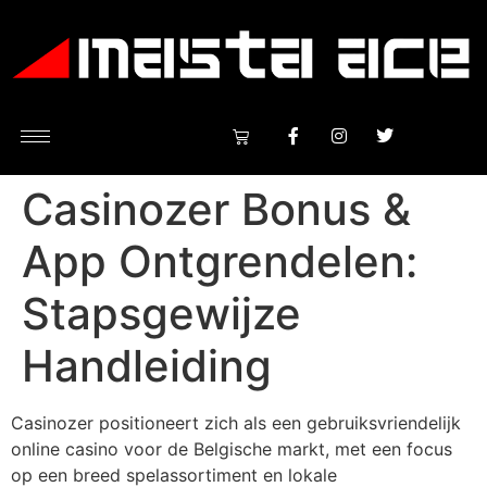
Casinozer Bonus &
App Ontgrendelen:
Stapsgewijze
Handleiding
Casinozer positioneert zich als een gebruiksvriendelijk
online casino voor de Belgische markt, met een focus
op een breed spelassortiment en lokale