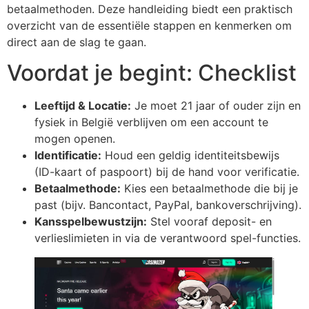
betaalmethoden. Deze handleiding biedt een praktisch
overzicht van de essentiële stappen en kenmerken om
direct aan de slag te gaan.
Voordat je begint: Checklist
Leeftijd & Locatie:
Je moet 21 jaar of ouder zijn en
fysiek in België verblijven om een account te
mogen openen.
Identificatie:
Houd een geldig identiteitsbewijs
(ID-kaart of paspoort) bij de hand voor verificatie.
Betaalmethode:
Kies een betaalmethode die bij je
past (bijv. Bancontact, PayPal, bankoverschrijving).
Kansspelbewustzijn:
Stel vooraf deposit- en
verlieslimieten in via de verantwoord spel-functies.