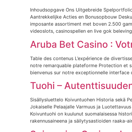
Inhoudsopgave Ons Uitgebreide Spelportfolio
Aantrekkelijke Acties en Bonusopbouw Desku
imposante assortiment met boven 2.500 games
videoslots, casinospellen en live gok belevin
Aruba Bet Casino : Vo
Table des contenus L’expérience de divertis
notre remarquable plateforme Protection et s
bienvenus sur notre exceptionnelle interface d
Tuohi – Autenttisuude
Sisällysluettelo Koivuntuohen Historia sekä P
Jokaiselle Pelaajalle Varmuus ja Luotettavuu
Koivuntuohi on kuulunut suomalaisessa histori
rakennusaineena ja säilytysastioiden raaka-ai