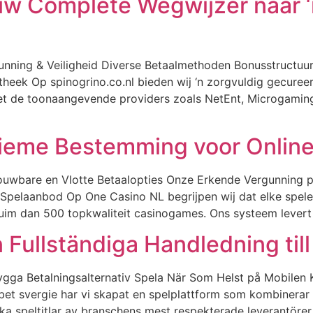
uw Complete Wegwijzer naar 
unning & Veiligheid Diverse Betaalmethoden Bonusstructuur
heek Op spinogrino.co.nl bieden wij ‘n zorgvuldig gecuree
et de toonaangevende providers zoals NetEnt, Microgaming,
tieme Bestemming voor Onlin
rouwbare en Vlotte Betaalopties Onze Erkende Vergunning
 Spelaanbod Op One Casino NL begrijpen wij dat elke spel
ruim dan 500 topkwaliteit casinogames. Ons systeem levert
 Fullständiga Handledning til
rygga Betalningsalternativ Spela När Som Helst på Mobile
et svergie har vi skapat en spelplattform som kombinerar
lika speltitlar av branschens mest respekterade leverantör