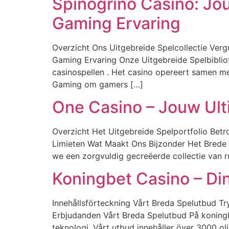
Spinogrino Casino: Jo
Gaming Ervaring
Overzicht Ons Uitgebreide Spelcollectie Verg
Gaming Ervaring Onze Uitgebreide Spelbibliot
casinospellen . Het casino opereert samen m
Gaming om gamers […]
One Casino – Jouw Ul
Overzicht Het Uitgebreide Spelportfolio Bet
Limieten Wat Maakt Ons Bijzonder Het Brede
we een zorgvuldig gecreëerde collectie van 
Koningbet Casino – Din
Innehållsförteckning Vårt Breda Spelutbud T
Erbjudanden Vårt Breda Spelutbud På koningb
teknologi. Vårt utbud innehåller över 3000 o