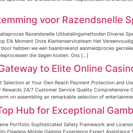
stemming voor Razendsnelle S
tieproces Razendsnelle Uitbetalingsmethoden Diverse Spe
 op Elk Moment Onze Klantenserviceteam Het Vereenvoudigd
. Hierdoor hebben we een baanbrekend aanmeldproces gecre
roleprocessen die dagen kosten. Ons […]
Gateway to Elite Online Casin
t Selection at Your Own Reach Payment Protection and Us
ty Rewards 24/7 Customer Service Quality Comprehensive
form on assembling an remarkable selection of entertainme
op Hub for Exceptional Gamb
ame Portfolio Sophisticated Safety Framework and Licensi
ts Flawless Mobile Gaming Experience Expert Assistance 