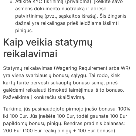
Atlikite KYC tikrinimą (privaloma). Įkelkite savo
asmens dokumento nuotrauką ir adreso
patvirtinimą (pvz., sąskaitos išrašą). Šis žingsnis
dažnai yra reikalingas prieš leidžiama išsiimti
pinigus.
Kaip veikia statymų
reikalavimai
Statymų reikalavimas (Wagering Requirement arba WR)
yra viena svarbiausių bonusų sąlygų. Tai rodo, kiek
kartų turite pervesti sukauptą bonuso sumą, prieš
galėdami reikalauti išmokėti laimėjimus iš to bonuso.
Pažvelkime į konkrečiu skaičiavimą.
Tarkime, jūs pasinaudojote pirmojo įnašo bonusu: 100%
iki 100 Eur. Jūs įnešėte 100 Eur, todėl gaunate 100 Eur
papildomų bonusų pinigų. Bendras pradinis balansas:
200 Eur (100 Eur realių pinigų + 100 Eur bonuso).