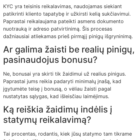
KYC yra teisinis reikalavimas, naudojamas siekiant
patikrinti kliento tapatybę ir užkirsti kelią sukčiavimui.
Paprastai reikalaujama pateikti asmens dokumento
nuotrauką ir adreso patvirtinimą. Šis procesas
dažniausiai atliekamas prieš pirmąjį pinigų išgryninimą.
Ar galima žaisti be realių pinigų,
pasinaudojus bonusu?
Ne, bonusai yra skirti tik žaidimui už realius pinigus.
Paprastai jums reikia padaryti minimalų įnašą, kad
įgytumėte teisę į bonusą, o vėliau žaisti pagal
nustatytas sąlygas, kad išleisčiau laimėjimus.
Ką reiškia žaidimų indėlis į
statymų reikalavimą?
Tai procentas, rodantis, kiek jūsų statymo tam tikrame