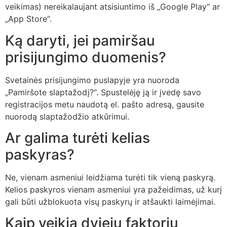
veikimas) nereikalaujant atsisiuntimo iš „Google Play“ ar
„App Store“.
Ką daryti, jei pamiršau
prisijungimo duomenis?
Svetainės prisijungimo puslapyje yra nuoroda
„Pamiršote slaptažodį?“. Spustelėję ją ir įvedę savo
registracijos metu naudotą el. pašto adresą, gausite
nuorodą slaptažodžio atkūrimui.
Ar galima turėti kelias
paskyras?
Ne, vienam asmeniui leidžiama turėti tik vieną paskyrą.
Kelios paskyros vienam asmeniui yra pažeidimas, už kurį
gali būti užblokuota visų paskyrų ir atšaukti laimėjimai.
Kaip veikia dviejų faktorių