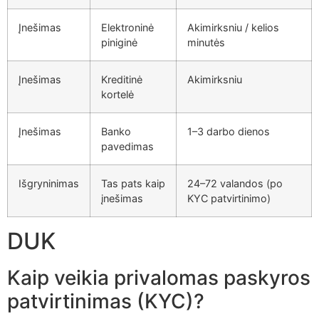
Įnešimas
Elektroninė
Akimirksniu / kelios
piniginė
minutės
Įnešimas
Kreditinė
Akimirksniu
kortelė
Įnešimas
Banko
1–3 darbo dienos
pavedimas
Išgryninimas
Tas pats kaip
24–72 valandos (po
įnešimas
KYC patvirtinimo)
DUK
Kaip veikia privalomas paskyros
patvirtinimas (KYC)?