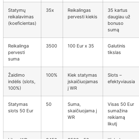
Statymų
35x
Reikalingas
35 kartus
reikalavimas
pervesti kiekis
daugiau už
(koeficientas)
bonuso
sumą
Reikalinga
3500
100 Eur x 35
Galutinis
pervesti
tikslas
suma
Žaidimo
100%
Kiek statymas
Slots –
indėlis (slots,
įskaičiuojamas
efektyviausia
100%)
į WR
Statymas
50
Suma,
Visas 50 Eur
slots 50 Eur
skaičiuojama į
sumažina
WR
reikiamą
likutį