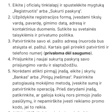
Eikite į oficialų tinklalapį ir spustelėkite mygtuką
„Registruotis“ arba „Sukurti paskyrą“.
Užpildykite registracijos formą, įvesdami tikslų
vardą, pavardę, gimimo datą, adresą ir
kontaktinius duomenis. Sutikite su svetainės
taisyklėmis ir privatumo politika.
Patvirtinkite savo el. pašto adresą (nuoroda bus
atsiųsta el. paštu). Kartais gali prireikti patvirtinti ir
telefono numerį (
privaloma dėl saugumo
).
Prisijunkite į naujai sukurtą paskyrą savo
prisijungimo vardu ir slaptažodžiu.
Norėdami atlikti pirmąjį įnašą, eikite į skyrių
„Bankas“ arba „Pinigų įnešimas“. Pasirinkite
patogiausią mokėjimo metodą, įveskite sumą ir
patvirtinkite operaciją. Prieš darydami įnašą,
patikrinkite, ar galioja kokių nors pirmojo įnašo
pasiūlymų, ir nepamirškite įvesti reikiamo promo
kodo, jei to reikia.