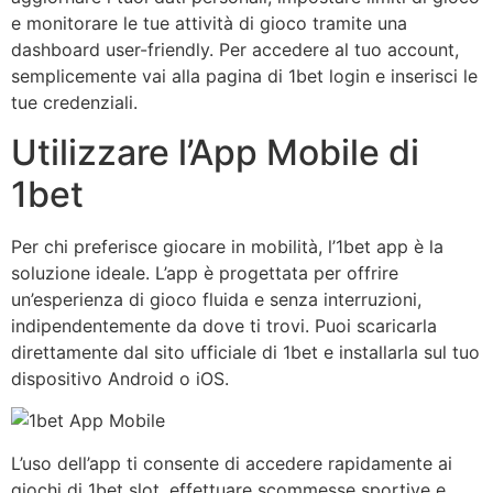
e monitorare le tue attività di gioco tramite una
dashboard user-friendly. Per accedere al tuo account,
semplicemente vai alla pagina di 1bet login e inserisci le
tue credenziali.
Utilizzare l’App Mobile di
1bet
Per chi preferisce giocare in mobilità, l’1bet app è la
soluzione ideale. L’app è progettata per offrire
un’esperienza di gioco fluida e senza interruzioni,
indipendentemente da dove ti trovi. Puoi scaricarla
direttamente dal sito ufficiale di 1bet e installarla sul tuo
dispositivo Android o iOS.
L’uso dell’app ti consente di accedere rapidamente ai
giochi di 1bet slot, effettuare scommesse sportive e