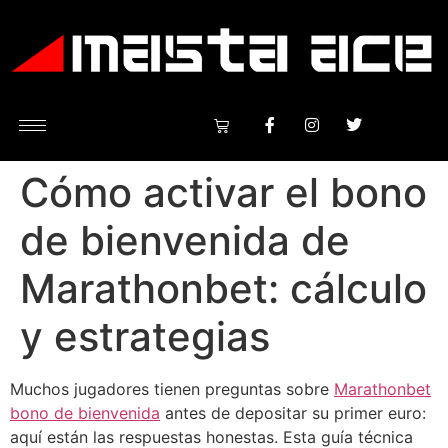
Cómo activar el bono
de bienvenida de
Marathonbet: cálculo
y estrategias
Muchos jugadores tienen preguntas sobre
Marathonbet
bono de bienvenida
antes de depositar su primer euro:
aquí están las respuestas honestas. Esta guía técnica