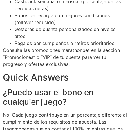
Cashback semanal o mensual (porcentaje de las
pérdidas netas).
Bonos de recarga con mejores condiciones
(rollover reducido).
Gestores de cuenta personalizados en niveles
altos.
Regalos por cumpleaños o retiros prioritarios.
Consulta las promociones marathonbet en la sección
“Promociones” o “VIP” de tu cuenta para ver tu
progreso y ofertas exclusivas.
Quick Answers
¿Puedo usar el bono en
cualquier juego?
No. Cada juego contribuye en un porcentaje diferente al
cumplimiento de los requisitos de apuesta. Las
tragamonedas suelen contar al 100%, mientras que los