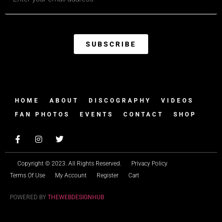
SUBSCRIBE
HOME
ABOUT
DISCOGRAPHY
VIDEOS
FAN PHOTOS
EVENTS
CONTACT
SHOP
Copyright © 2023. All Rights Reserved.
Privacy Policy
Terms Of Use
My Account
Register
Cart
POWERED BY
THEWEBDESIGNHUB