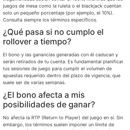
juegos de mesa como la ruleta o el blackjack cuentan
solo un pequeño porcentaje (por ejemplo, el 10%).
Consulta siempre los términos específicos.
¿Qué pasa si no cumplo el
rollover a tiempo?
El bono y las ganancias generadas con él caducan y
serán retirados de tu cuenta. Es fundamental planificar
tus sesiones de juego para cumplir el volumen de
apuestas requerido dentro del plazo de vigencia, que
suele ser de varias semanas.
¿El bono afecta a mis
posibilidades de ganar?
No afecta la RTP (Return to Player) del juego en sí. Sin
embargo, los términos suelen imponer un límite de