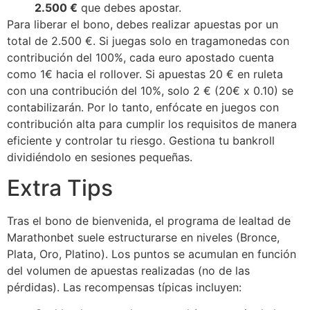
2.500 €
que debes apostar.
Para liberar el bono, debes realizar apuestas por un
total de 2.500 €. Si juegas solo en tragamonedas con
contribución del 100%, cada euro apostado cuenta
como 1€ hacia el rollover. Si apuestas 20 € en ruleta
con una contribución del 10%, solo 2 € (20€ x 0.10) se
contabilizarán. Por lo tanto, enfócate en juegos con
contribución alta para cumplir los requisitos de manera
eficiente y controlar tu riesgo. Gestiona tu bankroll
dividiéndolo en sesiones pequeñas.
Extra Tips
Tras el bono de bienvenida, el programa de lealtad de
Marathonbet suele estructurarse en niveles (Bronce,
Plata, Oro, Platino). Los puntos se acumulan en función
del volumen de apuestas realizadas (no de las
pérdidas). Las recompensas típicas incluyen: