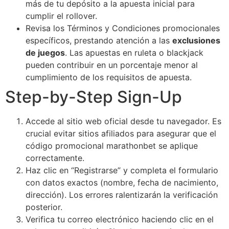
más de tu depósito a la apuesta inicial para
cumplir el rollover.
Revisa los Términos y Condiciones promocionales
específicos, prestando atención a las
exclusiones
de juegos
. Las apuestas en ruleta o blackjack
pueden contribuir en un porcentaje menor al
cumplimiento de los requisitos de apuesta.
Step-by-Step Sign-Up
Accede al sitio web oficial desde tu navegador. Es
crucial evitar sitios afiliados para asegurar que el
código promocional marathonbet se aplique
correctamente.
Haz clic en “Registrarse” y completa el formulario
con datos exactos (nombre, fecha de nacimiento,
dirección). Los errores ralentizarán la verificación
posterior.
Verifica tu correo electrónico haciendo clic en el