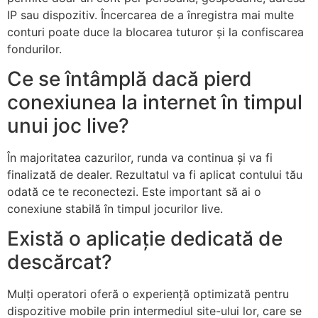
IP sau dispozitiv. Încercarea de a înregistra mai multe
conturi poate duce la blocarea tuturor și la confiscarea
fondurilor.
Ce se întâmplă dacă pierd
conexiunea la internet în timpul
unui joc live?
În majoritatea cazurilor, runda va continua și va fi
finalizată de dealer. Rezultatul va fi aplicat contului tău
odată ce te reconectezi. Este important să ai o
conexiune stabilă în timpul jocurilor live.
Există o aplicație dedicată de
descărcat?
Mulți operatori oferă o experiență optimizată pentru
dispozitive mobile prin intermediul site-ului lor, care se