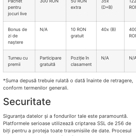
Pachet
300 RON
50 RON
35x
12
pentru
extra
(D+B)
RO
jocuri live
Bonus de
N/A
10 RON
40x (B)
40
zi de
gratuit
RO
naștere
Turneu cu
Participare
Poziție în
N/A
N/
premii
gratuită
clasament
*Suma depusă trebuie rulată o dată înainte de retragere,
conform termenilor generali.
Securitate
Siguranța datelor și a fondurilor tale este paramountă.
Platformele serioase utilizează criptarea SSL de 256 de
biți pentru a proteja toate transmisiile de date. Procesul