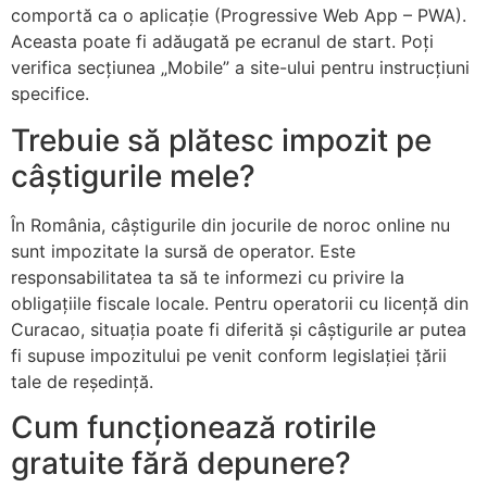
comportă ca o aplicație (Progressive Web App – PWA).
Aceasta poate fi adăugată pe ecranul de start. Poți
verifica secțiunea „Mobile” a site-ului pentru instrucțiuni
specifice.
Trebuie să plătesc impozit pe
câștigurile mele?
În România, câștigurile din jocurile de noroc online nu
sunt impozitate la sursă de operator. Este
responsabilitatea ta să te informezi cu privire la
obligațiile fiscale locale. Pentru operatorii cu licență din
Curacao, situația poate fi diferită și câștigurile ar putea
fi supuse impozitului pe venit conform legislației țării
tale de reședință.
Cum funcționează rotirile
gratuite fără depunere?