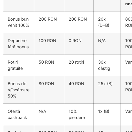
ne
Bonus bun
200 RON
200 RON
20x
80
venit 100%
(D+B)
RO
Depunere
100 RON
0 RON
N/A
10
fără bonus
RO
Rotiri
50 RON
20 rotiri
30x
Var
gratuite
câștig
Bonus de
80 RON
40 RON
25x (B)
10
reîncărcare
RO
50%
Ofertă
N/A
10%
1x (B)
Var
cashback
pierdere