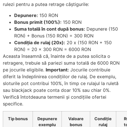
rulezi pentru a putea retrage câștigurile:
Depunere:
150 RON
Bonus primit (100%):
150 RON
Suma totală în cont după bonus:
Depunere (150
RON) + Bonus (150 RON) = 300 RON
Condiția de rulaj (20x):
20 x (150 RON + 150
RON) = 20 x 300 RON = 6000 RON
Aceasta înseamnă că, înainte de a putea solicita o
retragere, trebuie să pariezi suma totală de 6000 RON
pe jocurile eligibile.
Important:
Jocurile contribuie
diferit la îndeplinirea condițiilor de rulaj. De exemplu,
sloturile pot contribui 100%, în timp ce rulajul la ruletă
sau blackjack poate conta doar 10% sau chiar 0%.
Verifică întotdeauna termenii și condițiile ofertei
specifice.
Tip bonus
Depunere
Valoare
Condiție
R
exemplu
bonus
rulaj
t