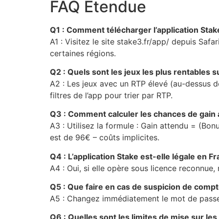
FAQ Étendue
Q1 : Comment télécharger l’application Stak
A1 : Visitez le site stake3.fr/app/ depuis Safar
certaines régions.
Q2 : Quels sont les jeux les plus rentables s
A2 : Les jeux avec un RTP élevé (au-dessus d
filtres de l’app pour trier par RTP.
Q3 : Comment calculer les chances de gain 
A3 : Utilisez la formule : Gain attendu = (B
est de 96€ – coûts implicites.
Q4 : L’application Stake est-elle légale en F
A4 : Oui, si elle opère sous licence reconnue, 
Q5 : Que faire en cas de suspicion de compt
A5 : Changez immédiatement le mot de passe, 
Q6 : Quelles sont les limites de mise sur les 