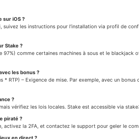
e sur iOS ?
i, suivez les instructions pour l’installation via profil de con
ur Stake ?
e 97%) comme certaines machines à sous et le blackjack off
avec les bonus ?
onus * RTP) – Exigence de mise. Par exemple, avec un bonus
rance ?
mais vérifiez les lois locales. Stake est accessible via stak
e piraté ?
activez la 2FA, et contactez le support pour geler le comp
jeux en direct ?