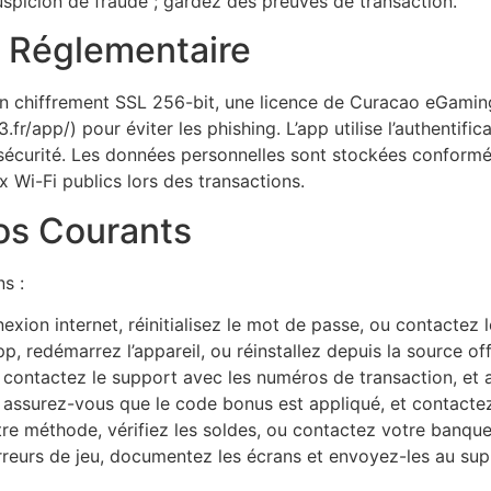
suspicion de fraude ; gardez des preuves de transaction.
é Réglementaire
 un chiffrement SSL 256-bit, une licence de Curacao eGamin
e3.fr/app/) pour éviter les phishing. L’app utilise l’authentif
sécurité. Les données personnelles sont stockées conformé
 Wi-Fi publics lors des transactions.
os Courants
s :
exion internet, réinitialisez le mot de passe, ou contactez 
pp, redémarrez l’appareil, ou réinstallez depuis la source offi
YC, contactez le support avec les numéros de transaction, 
, assurez-vous que le code bonus est appliqué, et contactez
e méthode, vérifiez les soldes, ou contactez votre banque p
eurs de jeu, documentez les écrans et envoyez-les au supp