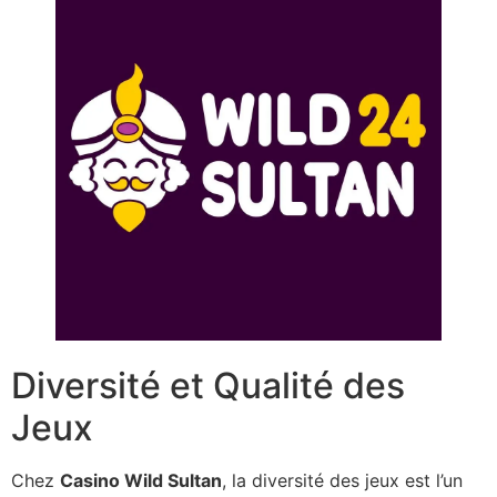
Diversité et Qualité des
Jeux
Chez
Casino Wild Sultan
, la diversité des jeux est l’un