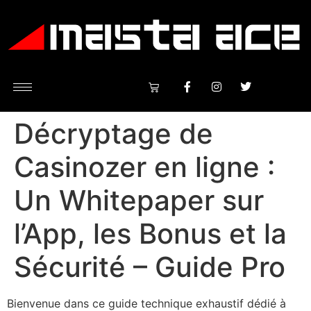
Décryptage de
Casinozer en ligne :
Un Whitepaper sur
l’App, les Bonus et la
Sécurité – Guide Pro
Bienvenue dans ce guide technique exhaustif dédié à