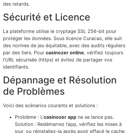
des retards.
Sécurité et Licence
La plateforme utilise le cryptage SSL 256-bit pour
protéger les données. Sous licence Curacao, elle suit
des normes de jeu équitable, avec des audits réguliers
par des tiers. Pour
casinozer online
, vérifiez toujours
l’URL sécurisée (https) et évitez de partager vos
identifiants.
Dépannage et Résolution
de Problèmes
Voici des scénarios courants et solutions :
Problème : L’
casinozer app
ne se lance pas.
Solution : Redémarrez l’app, vérifiez les mises à
jour, ou réinstallez-la après avoir effacé le cache.