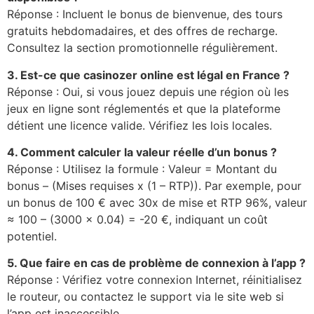
Réponse : Incluent le bonus de bienvenue, des tours
gratuits hebdomadaires, et des offres de recharge.
Consultez la section promotionnelle régulièrement.
3. Est-ce que casinozer online est légal en France ?
Réponse : Oui, si vous jouez depuis une région où les
jeux en ligne sont réglementés et que la plateforme
détient une licence valide. Vérifiez les lois locales.
4. Comment calculer la valeur réelle d’un bonus ?
Réponse : Utilisez la formule : Valeur = Montant du
bonus – (Mises requises x (1 – RTP)). Par exemple, pour
un bonus de 100 € avec 30x de mise et RTP 96%, valeur
≈ 100 – (3000 x 0.04) = -20 €, indiquant un coût
potentiel.
5. Que faire en cas de problème de connexion à l’app ?
Réponse : Vérifiez votre connexion Internet, réinitialisez
le routeur, ou contactez le support via le site web si
l’app est inaccessible.