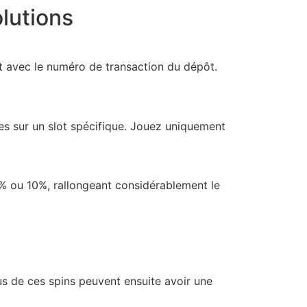
lutions
at avec le numéro de transaction du dépôt.
les sur un slot spécifique. Jouez uniquement
5% ou 10%, rallongeant considérablement le
sus de ces spins peuvent ensuite avoir une