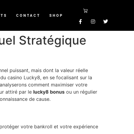
NTS
CONTACT
SHOP
uel Stratégique
nel puissant, mais dont la valeur réelle
u casino Lucky8, en se focalisant sur la
us analyserons comment maximiser votre
r attiré par le
lucky8 bonus
ou un régulier
connaissance de cause.
 protéger votre bankroll et votre expérience