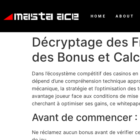
HOME
ABOUT
Décryptage des F
des Bonus et Calc
Dans l’écosystème compétitif des casinos en 
dépend d’une compréhension technique approfo
mécanique, la stratégie et l’optimisation de
avantage joueur face aux conditions de mise e
cherchant à optimiser ses gains, ce whitepap
Avant de commencer : C
Ne réclamez aucun bonus avant de vérifier ces
de jeu.