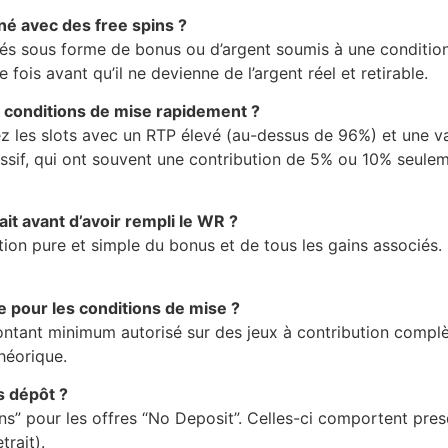
gné avec des free spins ?
ités sous forme de bonus ou d’argent soumis à une conditi
ois avant qu’il ne devienne de l’argent réel et retirable.
es conditions de mise rapidement ?
ez les slots avec un RTP élevé (au-dessus de 96%) et une va
ssif, qui ont souvent une contribution de 5% ou 10% seuleme
it avant d’avoir rempli le WR ?
tion pure et simple du bonus et de tous les gains associés.
le pour les conditions de mise ?
 montant minimum autorisé sur des jeux à contribution compl
héorique.
s dépôt ?
ons” pour les offres “No Deposit”. Celles-ci comportent pres
rait).