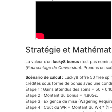
Stratégie et Mathémat
La valeur d’un
lucky8 bonus
n’est pas nominale
(Pourcentage de Conversion)
. Prenons un scé
Scénario de calcul :
Lucky8 offre 50 free spin
crédités sous forme de bonus avec une condi
Étape 1 : Gains attendus des spins = 50 * 0.1
Étape 2 : Montant du bonus = 4.805€.
Étape 3 : Exigence de mise (Wagering Requir
Étape 4 : Coût du WR = Montant du WR * (1 – 