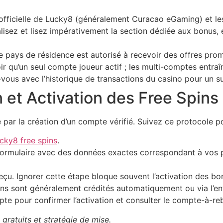
 officielle de Lucky8 (généralement Curacao eGaming) et les 
isez et lisez impérativement la section dédiée aux bonus, 
pays de résidence est autorisé à recevoir des offres prom
 qu’un seul compte joueur actif ; les multi-comptes entraîn
-vous avec l’historique de transactions du casino pour un s
n et Activation des Free Spins
par la création d’un compte vérifié. Suivez ce protocole pou
cky8 free spins
.
e formulaire avec des données exactes correspondant à vos 
reçu. Ignorer cette étape bloque souvent l’activation des bo
ins sont généralement crédités automatiquement ou via l’en
pte pour confirmer l’activation et consulter le compte-à-reb
gratuits et stratégie de mise.