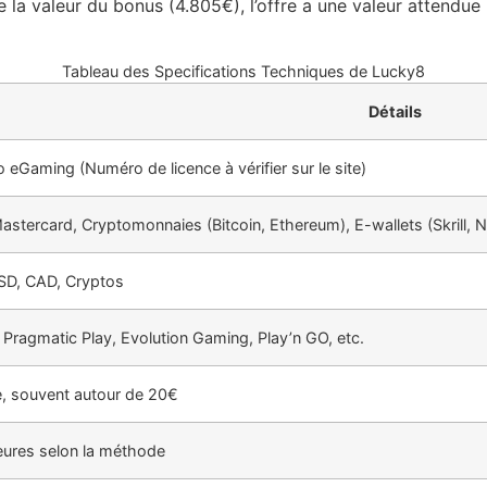
la valeur du bonus (4.805€), l’offre a une valeur attendue n
Tableau des Specifications Techniques de Lucky8
Détails
 eGaming (Numéro de licence à vérifier sur le site)
astercard, Cryptomonnaies (Bitcoin, Ethereum), E-wallets (Skrill, Ne
SD, CAD, Cryptos
 Pragmatic Play, Evolution Gaming, Play’n GO, etc.
e, souvent autour de 20€
ures selon la méthode