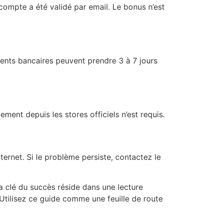
compte a été validé par email. Le bonus n’est
ements bancaires peuvent prendre 3 à 7 jours
ment depuis les stores officiels n’est requis.
ernet. Si le problème persiste, contactez le
 clé du succès réside dans une lecture
Utilisez ce guide comme une feuille de route