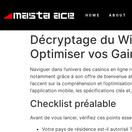
HOME
ABOUT
Décryptage du Wil
Optimiser vos Gai
Naviguer dans l’univers des casinos en ligne r
notamment grâce à son offre de bienvenue att
l’accent sur la compréhension et l’optimisat
l’application mobile, les spécifications clés e
Checklist préalable
Avant de vous lancer, vérifiez ces points essen
Votre pays de résidence est-il autorisé ?