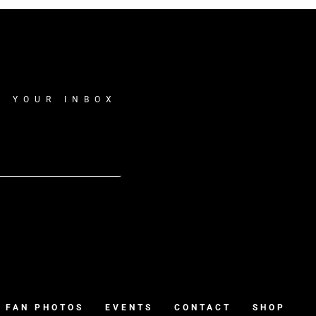
O YOUR INBOX
FAN PHOTOS
EVENTS
CONTACT
SHOP