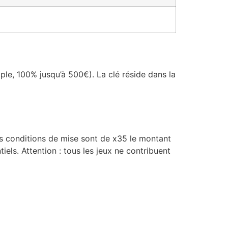
le, 100% jusqu’à 500€). La clé réside dans la
s conditions de mise sont de x35 le montant
iels. Attention : tous les jeux ne contribuent