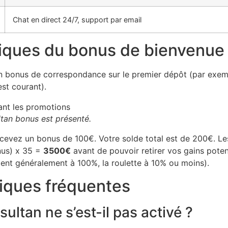
Chat en direct 24/7, support par email
iques du bonus de bienvenue
n bonus de correspondance sur le premier dépôt (par exemp
st courant).
ltan bonus est présenté.
evez un bonus de 100€. Votre solde total est de 200€. Le
nus) x 35 =
3500€
avant de pouvoir retirer vos gains potent
tent généralement à 100%, la roulette à 10% ou moins).
iques fréquentes
ltan ne s’est-il pas activé ?