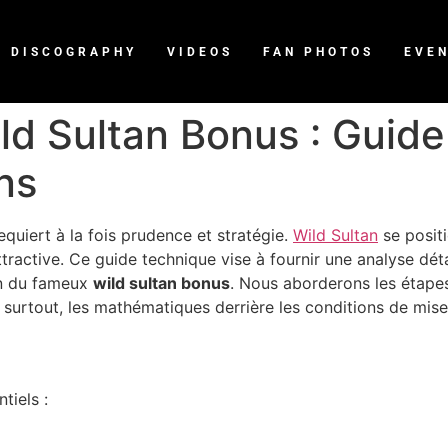
DISCOGRAPHY
VIDEOS
FAN PHOTOS
EVE
d Sultan Bonus : Guide
ns
equiert à la fois prudence et stratégie.
Wild Sultan
se posit
ractive. Ce guide technique vise à fournir une analyse dét
ion du fameux
wild sultan bonus
. Nous aborderons les étapes 
t, surtout, les mathématiques derrière les conditions de mise
tiels :