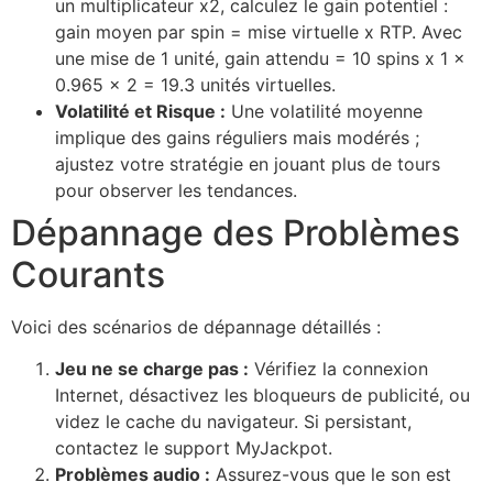
un multiplicateur x2, calculez le gain potentiel :
gain moyen par spin = mise virtuelle x RTP. Avec
une mise de 1 unité, gain attendu = 10 spins x 1 x
0.965 x 2 = 19.3 unités virtuelles.
Volatilité et Risque :
Une volatilité moyenne
implique des gains réguliers mais modérés ;
ajustez votre stratégie en jouant plus de tours
pour observer les tendances.
Dépannage des Problèmes
Courants
Voici des scénarios de dépannage détaillés :
Jeu ne se charge pas :
Vérifiez la connexion
Internet, désactivez les bloqueurs de publicité, ou
videz le cache du navigateur. Si persistant,
contactez le support MyJackpot.
Problèmes audio :
Assurez-vous que le son est