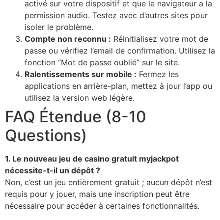
activé sur votre dispositif et que le navigateur a la
permission audio. Testez avec d’autres sites pour
isoler le problème.
Compte non reconnu :
Réinitialisez votre mot de
passe ou vérifiez l’email de confirmation. Utilisez la
fonction “Mot de passe oublié” sur le site.
Ralentissements sur mobile :
Fermez les
applications en arrière-plan, mettez à jour l’app ou
utilisez la version web légère.
FAQ Étendue (8-10
Questions)
1. Le nouveau jeu de casino gratuit myjackpot
nécessite-t-il un dépôt ?
Non, c’est un jeu entièrement gratuit ; aucun dépôt n’est
requis pour y jouer, mais une inscription peut être
nécessaire pour accéder à certaines fonctionnalités.