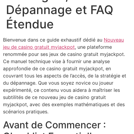
Dépannage et FAQ
Étendue
Bienvenue dans ce guide exhaustif dédié au
Nouveau
jeu de casino gratuit myjackpot
, une plateforme
renommée pour ses jeux de casino gratuit myjackpot.
Ce manuel technique vise à fournir une analyse
approfondie de ce casino gratuit myjackpot, en
couvrant tous les aspects de l’accès, de la stratégie et
du dépannage. Que vous soyez novice ou joueur
expérimenté, ce contenu vous aidera à maîtriser les
subtilités de ce nouveau jeu de casino gratuit
myjackpot, avec des exemples mathématiques et des
scénarios pratiques.
Avant de Commencer :