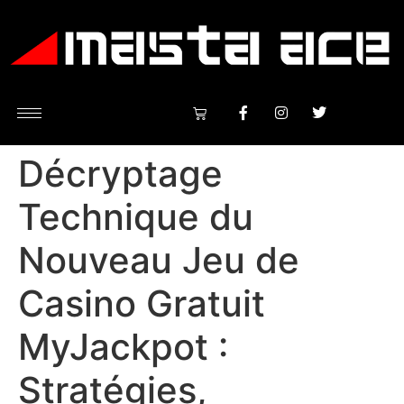
Décryptage
Technique du
Nouveau Jeu de
Casino Gratuit
MyJackpot :
Stratégies,