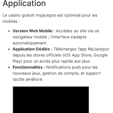
Application
Le casino gratuit myjackpot est optimisé pour les
mobiles :
Version Web Mobile :
Accédez au site via un
navigateur mobile ; l’interface s’adapte
automatiquement.
Application Dédiée :
Téléchargez l’app MyJackpot
depuis les stores officiels (iOS App Store, Google
Play) pour un accès plus rapide aux jeux.
Fonctionnalités :
Notifications push pour les
nouveaux jeux, gestion de compte, et support
tactile amélioré.