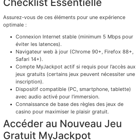
Checklist Essentielle
Assurez-vous de ces éléments pour une expérience
optimale :
Connexion Internet stable (minimum 5 Mbps pour
éviter les latences).
Navigateur web à jour (Chrome 90+, Firefox 88+,
Safari 14+).
Compte MyJackpot actif si requis pour l’accès aux
jeux gratuits (certains jeux peuvent nécessiter une
inscription).
Dispositif compatible (PC, smartphone, tablette)
avec audio activé pour l’immersion.
Connaissance de base des règles des jeux de
casino pour maximiser le plaisir gratuit.
Accéder au Nouveau Jeu
Gratuit MyJackpot